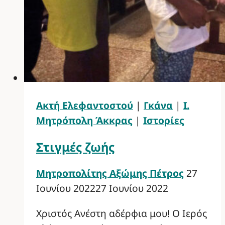
Ακτή Ελεφαντοστού
|
Γκάνα
|
Ι.
Μητρόπολη Άκκρας
|
Ιστορίες
Στιγμές ζωής
Μητροπολίτης Αξώμης Πέτρος
27
Ιουνίου 2022
27 Ιουνίου 2022
Χριστός Ανέστη αδέρφια μου! Ο Ιερός