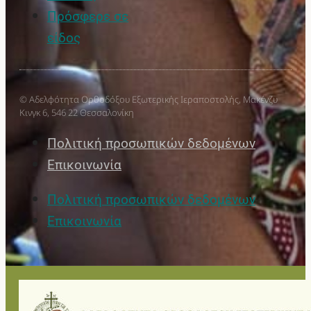
Πρόσφερε σε
είδος
© Αδελφότητα Ορθοδόξου Εξωτερικής Ιεραποστολής, Μακένζυ
Κινγκ 6, 546 22 Θεσσαλονίκη
Πολιτική προσωπικών δεδομένων
Επικοινωνία
Πολιτική προσωπικών δεδομένων
Επικοινωνία