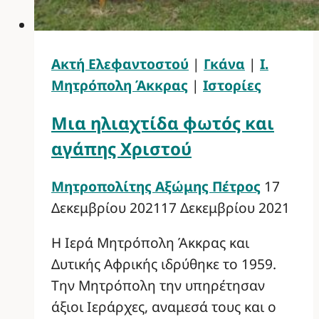
Ακτή Ελεφαντοστού
|
Γκάνα
|
Ι.
Μητρόπολη Άκκρας
|
Ιστορίες
Μια ηλιαχτίδα φωτός και
αγάπης Χριστού
Μητροπολίτης Αξώμης Πέτρος
17
Δεκεμβρίου 2021
17 Δεκεμβρίου 2021
Η Ιερά Μητρόπολη Άκκρας και
Δυτικής Αφρικής ιδρύθηκε το 1959.
Την Μητρόπολη την υπηρέτησαν
άξιοι Ιεράρχες, αναμεσά τους και ο