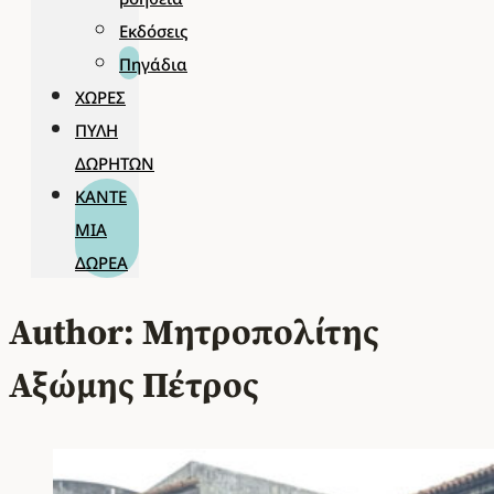
Εκδόσεις
Πηγάδια
ΧΏΡΕΣ
ΠΎΛΗ
ΔΩΡΗΤΏΝ
ΚΆΝΤΕ
ΜΊΑ
ΔΩΡΕΆ
Author: Μητροπολίτης
Αξώμης Πέτρος