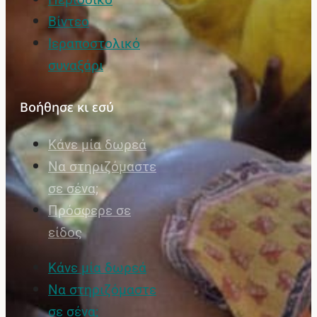
Βίντεο
Ιεραποστολικό
συναξάρι
Βοήθησε κι εσύ
Κάνε μία δωρεά
Να στηριζόμαστε
σε σένα;
Πρόσφερε σε
είδος
Κάνε μία δωρεά
Να στηριζόμαστε
σε σένα;