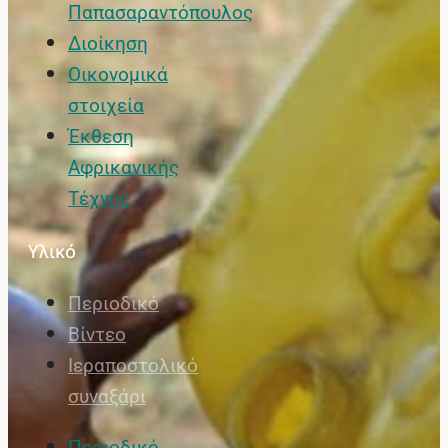
Παπασαραντόπουλος
Διοίκηση
Οικονομικά
στοιχεία
Έκθεση
Αφρικανικής
Τέχνης
Υλικό
Περιοδικό
Βίντεο
Ιεραποστολικό
συναξάρι
Περιοδικό