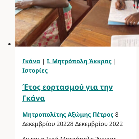
Γκάνα
|
Ι. Μητρόπολη Άκκρας
|
Ιστορίες
Έτος εορτασμού για την
Γκάνα
Μητροπολίτης Αξώμης Πέτρος
8
Δεκεμβρίου 2022
8 Δεκεμβρίου 2022
Αν και η Ιερά Μητρόπολη Άκκρας