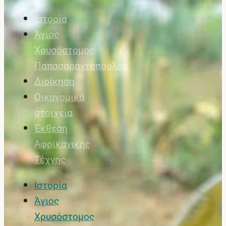
Ιστορία
Άγιος
Χρυσόστομος
Παπασαραντόπουλος
Διοίκηση
Οικονομικά
στοιχεία
Έκθεση
Αφρικανικής
Τέχνης
Ιστορία
Άγιος
Χρυσόστομος