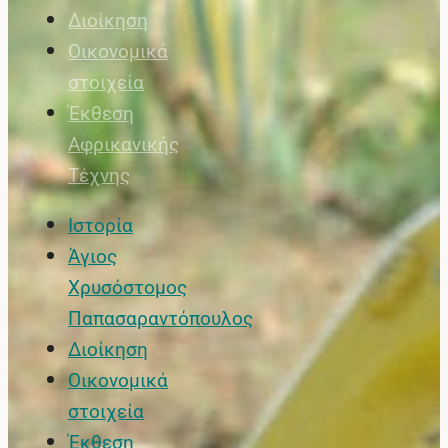
Διοίκηση
Οικονομικά
στοιχεία
Έκθεση
Αφρικανικής
Τέχνης
Ιστορία
Άγιος
Χρυσόστομος
Παπασαραντόπουλος
Διοίκηση
Οικονομικά
στοιχεία
Έκθεση