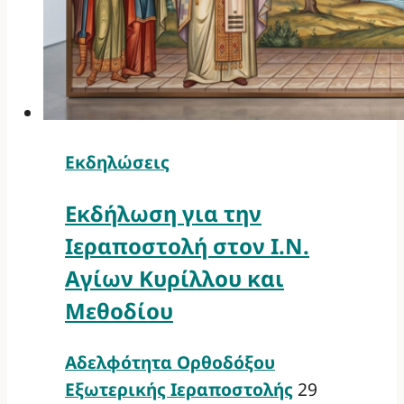
Εκδηλώσεις
Εκδήλωση για την
Ιεραποστολή στον Ι.Ν.
Αγίων Κυρίλλου και
Μεθοδίου
Αδελφότητα Ορθοδόξου
Εξωτερικής Ιεραποστολής
29