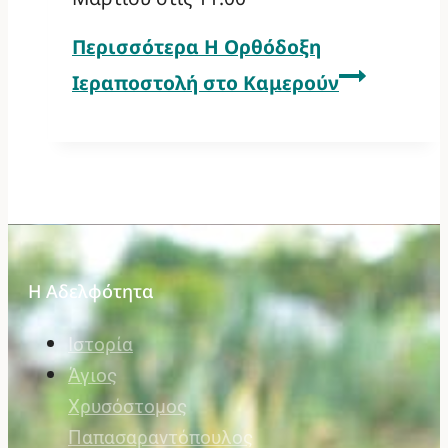
Περισσότερα
Η Ορθόδοξη
Ιεραποστολή στο Καμερούν
Η Αδελφότητα
Ιστορία
Άγιος
Χρυσόστομος
Παπασαραντόπουλος