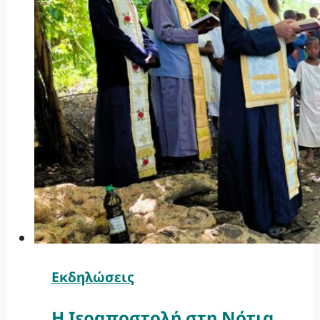
Εκδηλώσεις
Η Ιεραποστολή στη Νότια