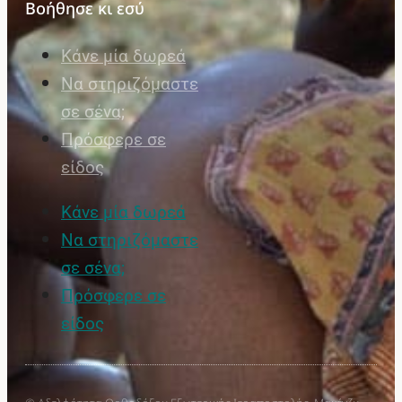
Βοήθησε κι εσύ
Κάνε μία δωρεά
Να στηριζόμαστε
σε σένα;
Πρόσφερε σε
είδος
Κάνε μία δωρεά
Να στηριζόμαστε
σε σένα;
Πρόσφερε σε
είδος