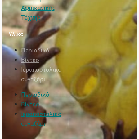
Αφρικανικής
Τέχνης
Υλικό
Περιοδικό
Βίντεο
Ιεραποστολικό
συναξάρι
Περιοδικό
Βίντεο
Ιεραποστολικό
συναξάρι