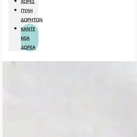
ΧΏΡΕΣ
ΠΎΛΗ
ΔΩΡΗΤΏΝ
ΚΆΝΤΕ
ΜΊΑ
ΔΩΡΕΆ