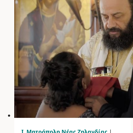
Ι. Μητρόπολη Νέας Ζηλανδίας
|