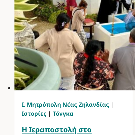
Ι. Μητρόπολη Νέας Ζηλανδίας
|
Ιστορίες
|
Τόνγκα
Η Ιεραποστολή στο