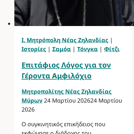
Ι. Μητρόπολη Νέας Ζηλανδίας
|
Ιστορίες
|
Σαμόα
|
Τόνγκα
|
Φίτζι
Επιτάφιος Λόγος για τον
Γέροντα Αμφιλόχιο
Μητροπολίτης Νέας Ζηλανδίας
Μύρων
24 Μαρτίου 2026
24 Μαρτίου
2026
Ο συγκινητικός επικήδειος που
εκφώνησε ο διάδοχος του