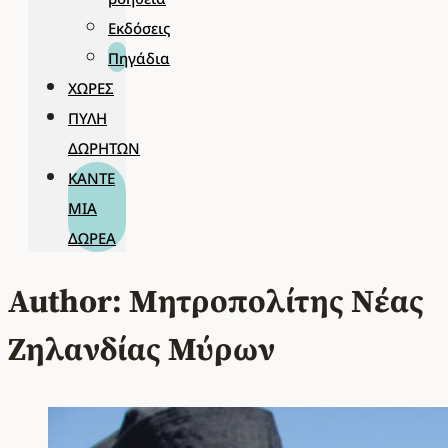
Εκδόσεις
Πηγάδια
ΧΏΡΕΣ
ΠΎΛΗ
ΔΩΡΗΤΏΝ
ΚΆΝΤΕ
ΜΊΑ
ΔΩΡΕΆ
Author: Μητροπολίτης Νέας
Ζηλανδίας Μύρων