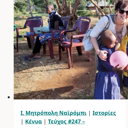
Ι. Μητρόπολη Ναϊρόμπι
|
Ιστορίες
|
Κένυα
|
Τεύχος #247 –