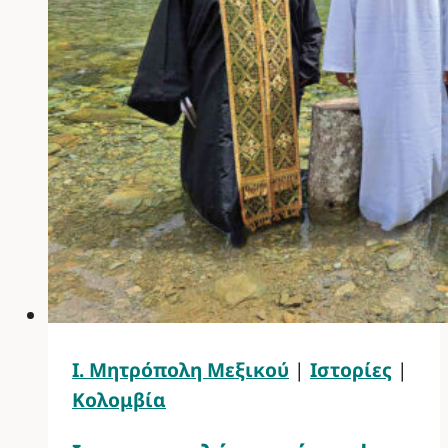
Ι. Μητρόπολη Μεξικού
|
Ιστορίες
|
Κολομβία