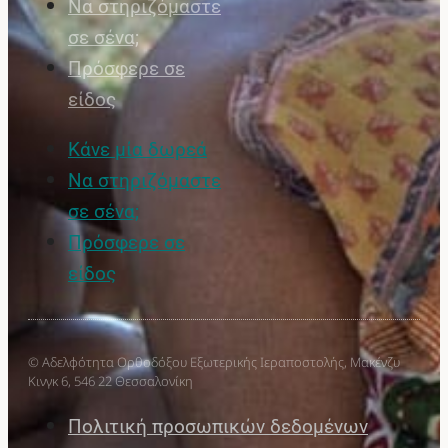
Να στηριζόμαστε
σε σένα;
Πρόσφερε σε
είδος
Κάνε μία δωρεά
Να στηριζόμαστε
σε σένα;
Πρόσφερε σε
είδος
© Αδελφότητα Ορθοδόξου Εξωτερικής Ιεραποστολής, Μακένζυ
Κινγκ 6, 546 22 Θεσσαλονίκη
Πολιτική προσωπικών δεδομένων