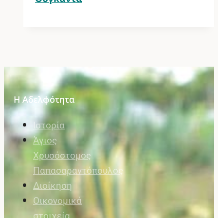
Η Αδελφότητα
Ιστορία
Άγιος
Χρυσόστομος
Παπασαραντόπουλος
Διοίκηση
Οικονομικά
στοιχεία