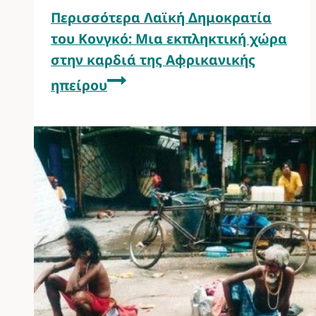
Περισσότερα
Λαϊκή Δημοκρατία
του Κονγκό: Μια εκπληκτική χώρα
στην καρδιά της Αφρικανικής
ηπείρου