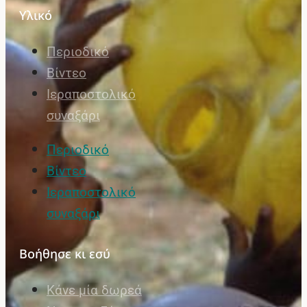
Υλικό
Περιοδικό
Βίντεο
Ιεραποστολικό
συναξάρι
Περιοδικό
Βίντεο
Ιεραποστολικό
συναξάρι
Βοήθησε κι εσύ
Κάνε μία δωρεά