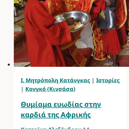
Ι. Μητρόπολη Κατάνγκας
|
Ιστορίες
|
Κονγκό (Κινσάσα)
Θυμίαμα ευωδίας στην
καρδιά της Αφρικής