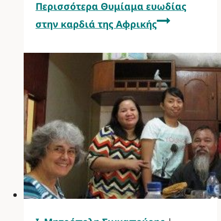
Περισσότερα
Θυμίαμα ευωδίας
στην καρδιά της Αφρικής