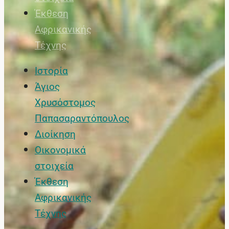
Έκθεση
Αφρικανικής
Τέχνης
Ιστορία
Άγιος
Χρυσόστομος
Παπασαραντόπουλος
Διοίκηση
Οικονομικά
στοιχεία
Έκθεση
Αφρικανικής
Τέχνης