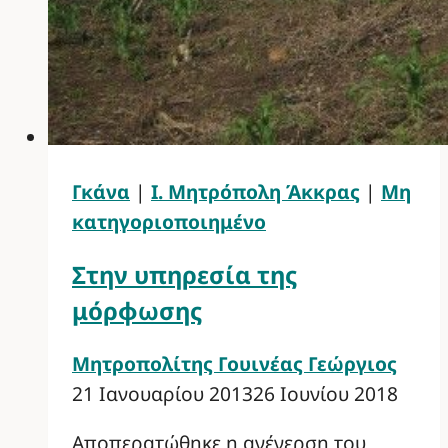
Γκάνα
|
Ι. Μητρόπολη Άκκρας
|
Μη
κατηγοριοποιημένο
Στην υπηρεσία της
μόρφωσης
Μητροπολίτης Γουινέας Γεώργιος
21 Ιανουαρίου 2013
26 Ιουνίου 2018
Αποπερατώθηκε η ανέγερση του