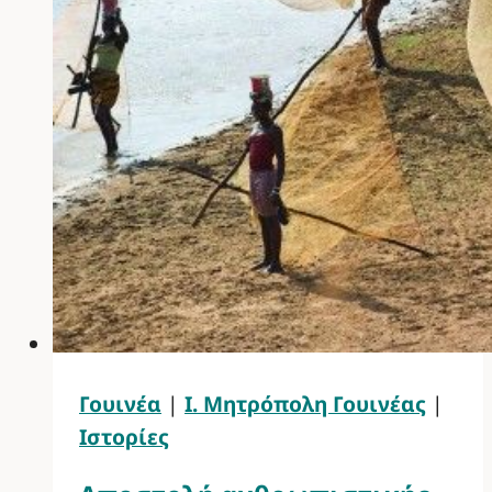
Γουινέα
|
Ι. Μητρόπολη Γουινέας
|
Ιστορίες