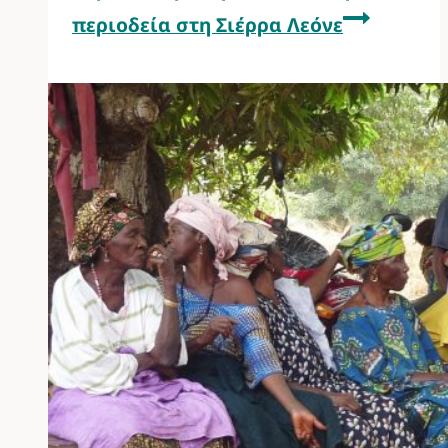
περιοδεία στη Σιέρρα Λεόνε