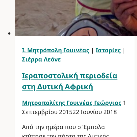
Ι. Μητρόπολη Γουινέας
|
Ιστορίες
|
Σιέρρα Λεόνε
Ιεραποστολική περιοδεία
στη Δυτική Αφρική
Μητροπολίτης Γουινέας Γεώργιος
1
Σεπτεμβρίου 2015
22 Ιουνίου 2018
Από την ημέρα που ο Έμπολα
κτύπησε την πόρτα της Δυτικής