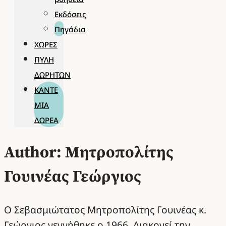
Εκδόσεις
Πηγάδια
ΧΏΡΕΣ
ΠΎΛΗ
ΔΩΡΗΤΏΝ
ΚΆΝΤΕ
ΜΊΑ
ΔΩΡΕΆ
Author: Μητροπολίτης
Γουινέας Γεώργιος
Ο Σεβασμιώτατος Μητροπολίτης Γουινέας κ.
Γεώργιος γεννήθηκε ο 1966. Διακονεί την