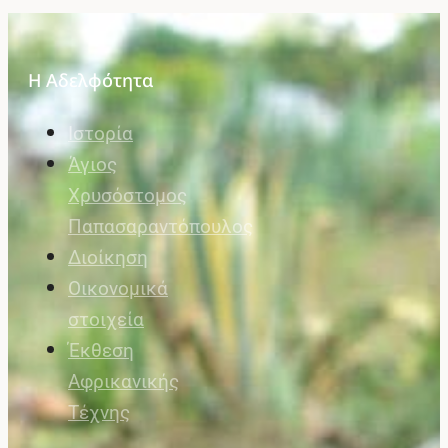
Η Αδελφότητα
Ιστορία
Άγιος
Χρυσόστομος
Παπασαραντόπουλος
Διοίκηση
Οικονομικά
στοιχεία
Έκθεση
Αφρικανικής
Τέχνης