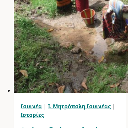
Γουινέα
|
Ι. Μητρόπολη Γουινέας
|
Ιστορίες