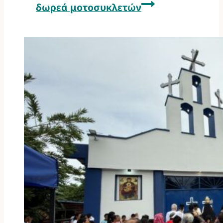
δωρεά μοτοσυκλετών