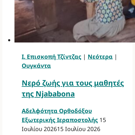
Ι. Επισκοπή Τζίντζας
|
Νεότερα
|
Ουγκάντα
Νερό ζωής για τους μαθητές
της Njababona
Αδελφότητα Ορθοδόξου
Εξωτερικής Ιεραποστολής
15
Ιουλίου 2026
15 Ιουλίου 2026