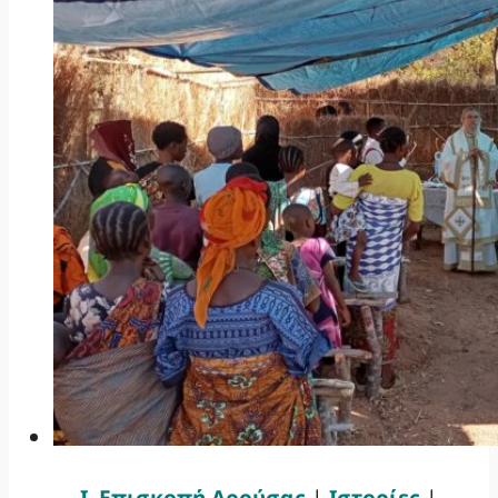
Ι. Επισκοπή Αρούσας
|
Ιστορίες
|