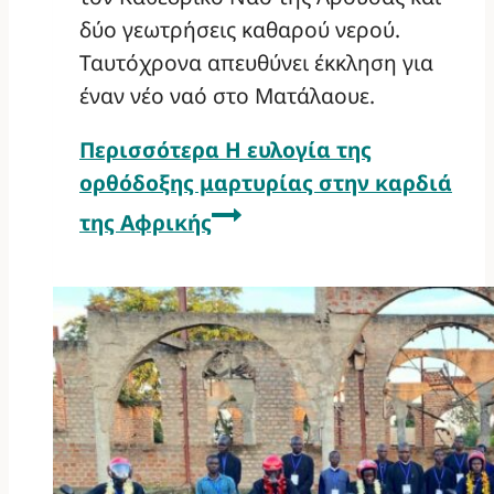
δύο γεωτρήσεις καθαρού νερού.
Ταυτόχρονα απευθύνει έκκληση για
έναν νέο ναό στο Ματάλαουε.
Περισσότερα
Η ευλογία της
ορθόδοξης μαρτυρίας στην καρδιά
της Αφρικής