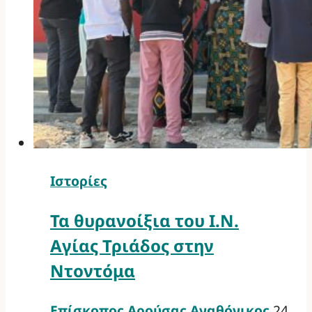
Ιστορίες
Τα θυρανοίξια του Ι.Ν.
Αγίας Τριάδος στην
Ντοντόμα
Επίσκοπος Αρούσας Αγαθόνικος
24