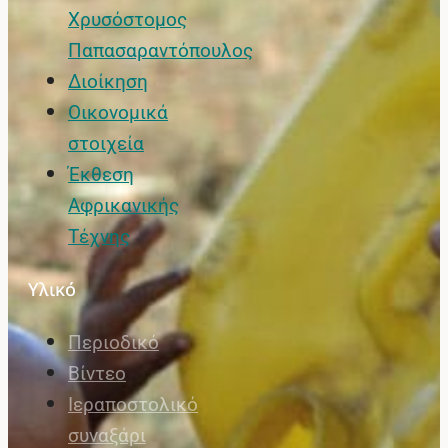
Χρυσόστομος
Παπασαραντόπουλος
Διοίκηση
Οικονομικά
στοιχεία
Έκθεση
Αφρικανικής
Τέχνης
Υλικό
Περιοδικό
Βίντεο
Ιεραποστολικό
συναξάρι