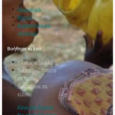
Περιοδικό
Βίντεο
Ιεραποστολικό
συναξάρι
Βοήθησε κι εσύ
Κάνε μία δωρεά
Να στηριζόμαστε
σε σένα;
Πρόσφερε σε
είδος
Κάνε μία δωρεά