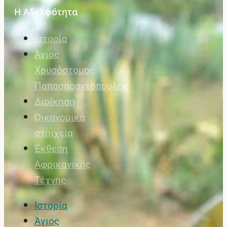
Η Αδελφότητα
Ιστορία
Άγιος
Χρυσόστομος
Παπασαραντόπουλος
Διοίκηση
Οικονομικά
στοιχεία
Έκθεση
Αφρικανικής
Τέχνης
Ιστορία
Άγιος