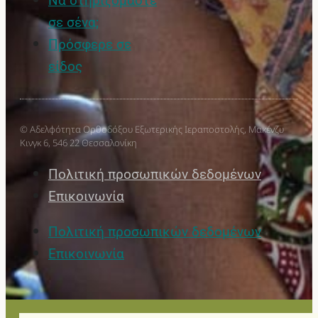
Να στηριζόμαστε
σε σένα;
Πρόσφερε σε
είδος
© Αδελφότητα Ορθοδόξου Εξωτερικής Ιεραποστολής, Μακένζυ
Κινγκ 6, 546 22 Θεσσαλονίκη
Πολιτική προσωπικών δεδομένων
Επικοινωνία
Πολιτική προσωπικών δεδομένων
Επικοινωνία