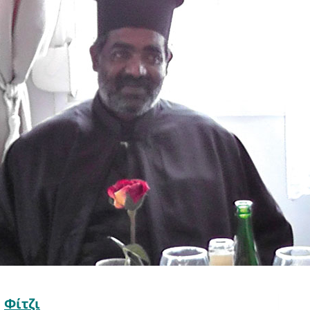
|
Φίτζι