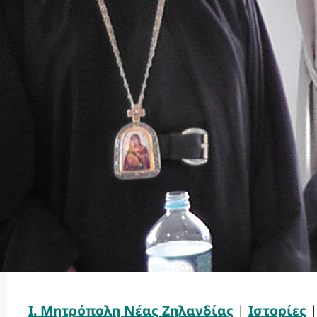
Ι. Μητρόπολη Νέας Ζηλανδίας
|
Ιστορίες