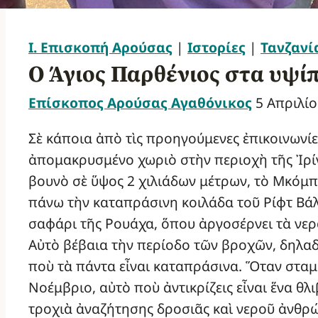
Ι. Επισκοπή Αρούσας
|
Ιστορίες
|
Τανζανί
Ο Άγιος Παρθένιος στα υψί
Επίσκοπος Αρούσας Αγαθόνικος
5 Απριλί
Σὲ κάποια ἀπὸ τὶς προηγούμενες ἐπικοινωνίες
ἀπομακρυσμένο χωριὸ στὴν περιοχὴ τῆς Ἰρίγ
βουνὸ σὲ ὕψος 2 χιλιάδων μέτρων, τὸ Μκόμπε
πάνω τὴν καταπράσινη κοιλάδα τοῦ Ρίφτ Βάλ
σαφάρι τῆς Ρουάχα, ὅπου ἀργοσέρνει τὰ νε
Αὐτὸ βέβαια τὴν περίοδο τῶν βροχῶν, δηλαδ
ποὺ τὰ πάντα εἶναι καταπράσινα. Ὅταν σταμ
Νοέμβριο, αὐτὸ ποὺ ἀντικρίζεις εἶναι ἕνα θλ
τροχιὰ ἀναζήτησης δροσιᾶς καὶ νεροῦ ἀνθρ