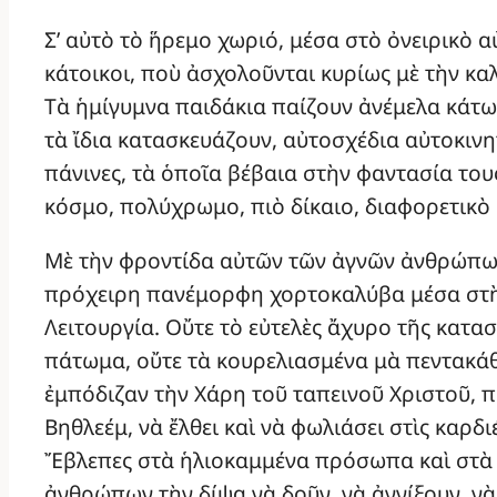
Σ’ αὐτὸ τὸ ἥρεμο χωριό, μέσα στὸ ὀνειρικὸ 
κάτοικοι, ποὺ ἀσχολοῦνται κυρίως μὲ τὴν κα
Τὰ ἡμίγυμνα παιδάκια παίζουν ἀνέμελα κάτω 
τὰ ἴδια κατασκευάζουν, αὐτοσχέδια αὐτοκινη
πάνινες, τὰ ὁποῖα βέβαια στὴν φαντασία του
κόσμο, πολύχρωμο, πιὸ δίκαιο, διαφορετικὸ
Μὲ τὴν φροντίδα αὐτῶν τῶν ἀγνῶν ἀνθρώπων,
πρόχειρη πανέμορφη χορτοκαλύβα μέσα στὴν
Λειτουργία. Οὔτε τὸ εὐτελὲς ἄχυρο τῆς κατα
πάτωμα, οὔτε τὰ κουρελιασμένα μὰ πεντακά
ἐμπόδιζαν τὴν Χάρη τοῦ ταπεινοῦ Χριστοῦ, 
Βηθλεέμ, νὰ ἔλθει καὶ νὰ φωλιάσει στὶς καρ
Ἔβλεπες στὰ ἡλιοκαμμένα πρόσωπα καὶ στὰ
ἀνθρώπων τὴν δίψα νὰ δοῦν, νὰ ἀγγίξουν, ν