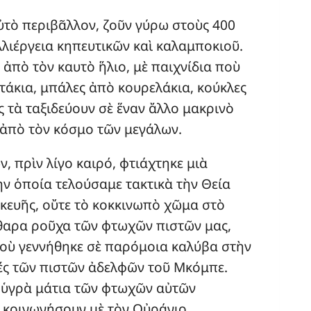
αὐτὸ περιβᾶλλον, ζοῦν γύρω στοὺς 400
λλιέργεια κηπευτικῶν καὶ καλαμποκιοῦ.
ἀπὸ τὸν καυτὸ ἥλιο, μὲ παιχνίδια ποὺ
τάκια, μπάλες ἀπὸ κουρελάκια, κούκλες
ς τὰ ταξιδεύουν σὲ ἕναν ἄλλο μακρινὸ
 ἀπὸ τὸν κόσμο τῶν μεγάλων.
 πρὶν λίγο καιρό, φτιάχτηκε μιὰ
 ὁποία τελούσαμε τακτικὰ τὴν Θεία
σκευῆς, οὔτε τὸ κοκκινωπὸ χῶμα στὸ
θαρα ροῦχα τῶν φτωχῶν πιστῶν μας,
ποὺ γεννήθηκε σὲ παρόμοια καλύβα στὴν
διές τῶν πιστῶν ἀδελφῶν τοῦ Μκόμπε.
 ὑγρὰ μάτια τῶν φτωχῶν αὐτῶν
ὰ κοινωνήσουν μὲ τὸν Οὐράνιο