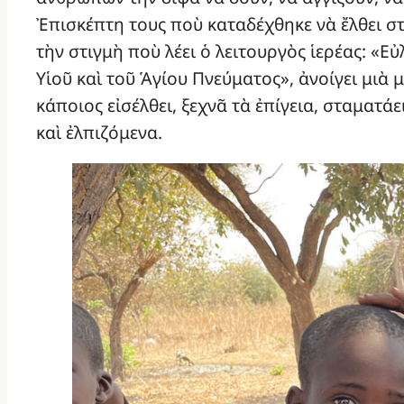
Ἐπισκέπτη τους ποὺ καταδέχθηκε νὰ ἔλθει σ
τὴν στιγμὴ ποὺ λέει ὁ λειτουργὸς ἱερέας: «Ε
Υἱοῦ καὶ τοῦ Ἁγίου Πνεύματος», ἀνοίγει μιὰ
κάποιος εἰσέλθει, ξεχνᾶ τὰ ἐπίγεια, σταματάε
καὶ ἐλπιζόμενα.