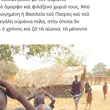
τὸ ὄμορφο καὶ φιλόξενο χωριό τους. Ἀπὸ
ὐλογημένη ἡ Βασιλεία τοῦ Πατρὸς καὶ τοῦ
 μεγάλη οὐράνια πύλη, στὴν ὁποία ἄν
ι ὁ χρόνος καὶ ζεῖ τὰ αἰώνια, τὰ μένοντα