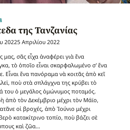
α
πεδα της Τανζανίας
ου 2022
5 Απριλίου 2022
 μας, σᾶς εἶχα ἀναφέρει γιὰ ἕνα
κα, τὸ ὁποῖο εἶναι σκαρφαλωμένο σ’ ἕνα
. Εἶναι ἕνα πανόραμα νὰ κοιτᾶς ἀπὸ κεῖ
λεϊ, ποὺ στὰ σπλάγχνα της κρύβει τὸ
ρά του ὁ μεγάλος ὁμώνυμος ποταμός.
ὴ ἀπὸ τὸν Δεκέμβριο μέχρι τὸν Μάϊο,
ατᾶνε οἱ βροχές, ἀπὸ Ἰούνιο μέχρι
ιβερὸ κατακίτρινο τοπίο, ποὺ βάζει σὲ
ώπους καὶ ζῶα…