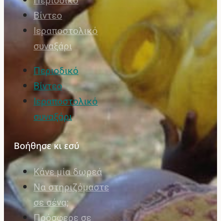
Περιοδικό
Βίντεο
Ιεραποστολικό
συναξάρι
Περιοδικό
Βίντεο
Ιεραποστολικό
συναξάρι
Βοήθησε κι εσύ
Κάνε μία δωρεά
Να στηριζόμαστε
σε σένα;
Πρόσφερε σε