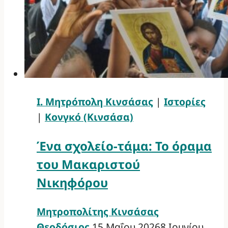
Ι. Μητρόπολη Κινσάσας
|
Ιστορίες
|
Κονγκό (Κινσάσα)
Ένα σχολείο-τάμα: Το όραμα
του Μακαριστού
Νικηφόρου
Μητροπολίτης Κινσάσας
Θεοδόσιος
15 Μαΐου 2026
8 Ιουνίου