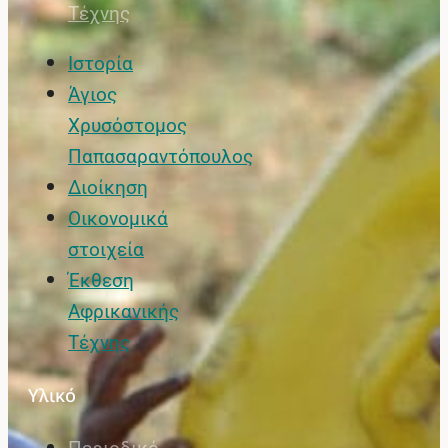
Τέχνης
Ιστορία
Άγιος
Χρυσόστομος
Παπασαραντόπουλος
Διοίκηση
Οικονομικά
στοιχεία
Έκθεση
Αφρικανικής
Τέχνης
Υλικό