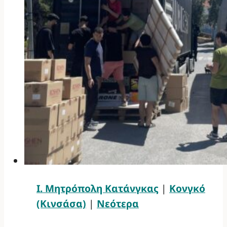
Ι. Μητρόπολη Κατάνγκας
|
Κονγκό
(Κινσάσα)
|
Νεότερα