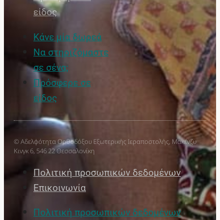
είδος
Κάνε μία δωρεά
Να στηριζόμαστε
σε σένα;
Πρόσφερε σε
είδος
© Αδελφότητα Ορθοδόξου Εξωτερικής Ιεραποστολής, Μακένζυ
Κινγκ 6, 546 22 Θεσσαλονίκη
Πολιτική προσωπικών δεδομένων
Επικοινωνία
Πολιτική προσωπικών δεδομένων