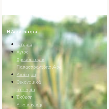
Η Αδελφότητα
Ιστορία
Άγιος
Χρυσόστομος
Παπασαραντόπουλος
Διοίκηση
Οικονομικά
στοιχεία
Έκθεση
Αφρικανικής