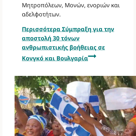
Μητροπόλεων, Μονών, ενοριών και
αδελφοτήτων.
Περισσότερα
Σύμπραξη για την
αποστολή 30 τόνων
ανθρωπιστικής βοήθειας σε
Κονγκό και Βουλγαρία