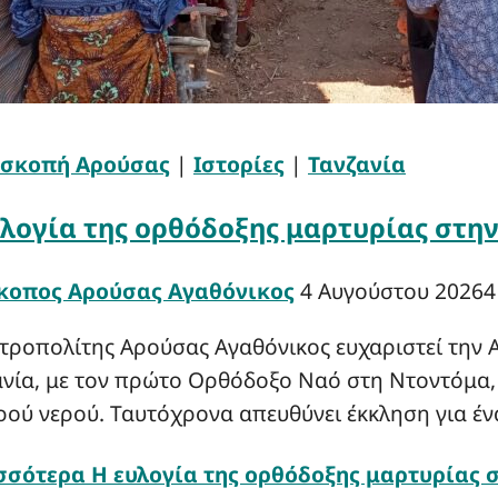
πισκοπή Αρούσας
|
Ιστορίες
|
Τανζανία
υλογία της ορθόδοξης μαρτυρίας στη
κοπος Αρούσας Αγαθόνικος
4 Αυγούστου 2026
4
ροπολίτης Αρούσας Αγαθόνικος ευχαριστεί την Α
νία, με τον πρώτο Ορθόδοξο Ναό στη Ντοντόμα, 
ού νερού. Ταυτόχρονα απευθύνει έκκληση για έν
σσότερα
Η ευλογία της ορθόδοξης μαρτυρίας 