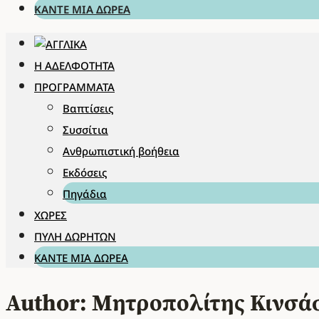
ΚΆΝΤΕ ΜΊΑ ΔΩΡΕΆ
Η ΑΔΕΛΦΌΤΗΤΑ
ΠΡΟΓΡΆΜΜΑΤΑ
Βαπτίσεις
Συσσίτια
Ανθρωπιστική βοήθεια
Εκδόσεις
Πηγάδια
ΧΏΡΕΣ
ΠΎΛΗ ΔΩΡΗΤΏΝ
ΚΆΝΤΕ ΜΊΑ ΔΩΡΕΆ
Author: Μητροπολίτης Κινσά