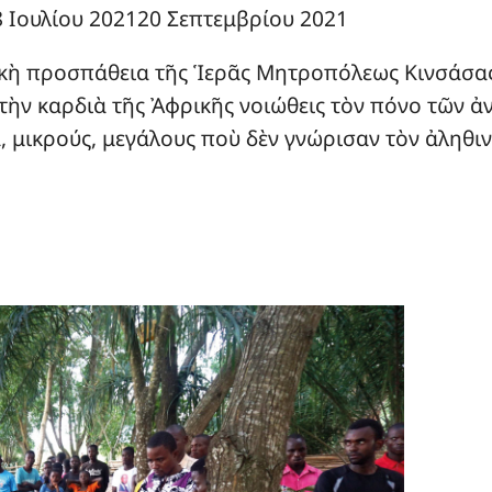
8 Ιουλίου 2021
20 Σεπτεμβρίου 2021
κὴ προσπάθεια τῆς Ἱερᾶς Μητροπόλεως Κινσάσας σ
 στὴν καρδιὰ τῆς Ἀφρικῆς νοιώθεις τὸν πόνο τῶν 
, μικρούς, μεγάλους ποὺ δὲν γνώρισαν τὸν ἀληθιν