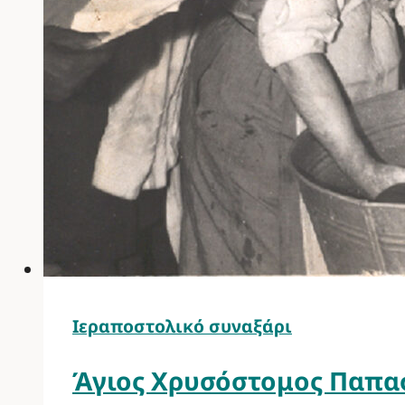
Ιεραποστολικό συναξάρι
Άγιος Χρυσόστομος Παπασ