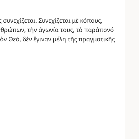
υνεχίζεται. Συνεχίζεται μὲ κόπους,
ἀνθρώπων, τὴν ἀγωνία τους, τὸ παράπονό
ὸν Θεό, δὲν ἔγιναν μέλη τῆς πραγματικῆς