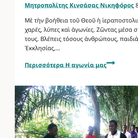
Μητροπολίτης Κινσάσας Νικηφόρος
Μὲ τὴν βοήθεια τοῦ Θεοῦ ἡ ἱεραποστολι
χαρές, λύπες καὶ ἀγωνίες. Ζῶντας μέσα
τους. Βλέπεις τόσους ἀνθρώπους, παιδιά
Ἐκκλησίας,…
Περισσότερα
Η αγωνία μας