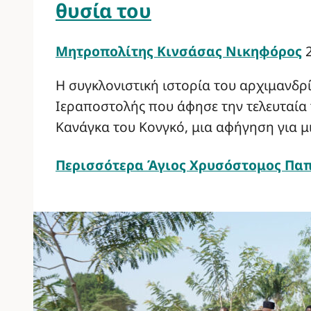
θυσία του
Μητροπολίτης Κινσάσας Νικηφόρος
Η συγκλονιστική ιστορία του αρχιμανδ
Ιεραποστολής που άφησε την τελευταία
Κανάγκα του Κονγκό, μια αφήγηση για 
Περισσότερα
Άγιος Χρυσόστομος Παπα