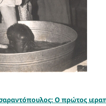
αραντόπουλος: Ο πρώτος ιεραπ