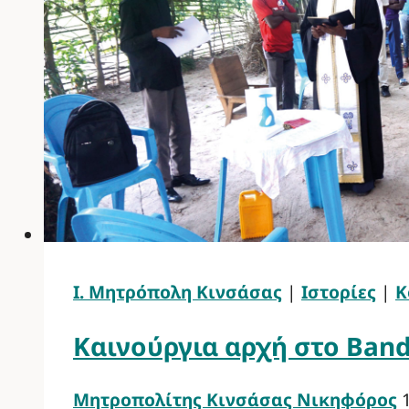
Ι. Μητρόπολη Κινσάσας
|
Ιστορίες
|
Κ
Καινούργια αρχή στο Ban
Μητροπολίτης Κινσάσας Νικηφόρος