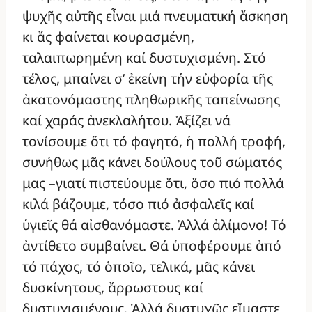
ψυχῆς αὐτῆς εἶναι μιά πνευματική ἄσκηση
κι ἄς φαίνεται κουρασμένη,
ταλαιπωρημένη καί δυστυχισμένη. Στό
τέλος, μπαίνει σ’ ἐκείνη τήν εὐφορία τῆς
ἀκατονόμαστης πληθωρικῆς ταπείνωσης
καί χαράς ἀνεκλαλήτου. Ἀξίζει νά
τονίσουμε ὅτι τό φαγητό, ἡ πολλή τροφή,
συνήθως μᾶς κάνει δούλους τοῦ σώματός
μας –γιατί πιστεύουμε ὅτι, ὅσο πιό πολλά
κιλά βάζουμε, τόσο πιό ἀσφαλεῖς καί
ὑγιεῖς θά αἰσθανόμαστε. Ἀλλά ἀλίμονο! Τό
ἀντίθετο συμβαίνει. Θά ὑποφέρουμε ἀπό
τό πάχος, τό ὁποῖο, τελικά, μᾶς κάνει
δυσκίνητους, ἄρρωστους καί
δυστυχισμένους. Ἁλλά δυστυχῶς εἴμαστε