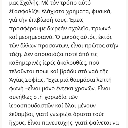
μας Σχολῆς. Μέ τόν τρόπο αὐτό
ἐξασφαλίζει ἐλάχιστα χρήματα, φυσικά,
γιά τήν ἐπιβίωσή τους. Ἐμεῖς
προσφέρουμε δωρεάν σχολεῖο, πρωινό
καί μεσημεριανό. Ὁ μικρός αὐτός, ἐκτός
τῶν ἄλλων προσόντων, εἶναι πρῶτος στήν
τάξη. Δέν ἀπουσιάζει ποτέ ἀπό τίς
καθημερινές ἱερές ἀκολουθίες, πού
τελοῦνται πρωί καί βράδυ στό ναό τῆς
Ἁγίας Σοφίας. Ἔχει μιά θαυμάσια λεπτή
φωνή –εἶναι μόνο ἕντεκα χρονῶν. Εἶναι
συνήθως στή χορωδία τῶν
ἱεροσπουδαστῶν καί ὅλοι μένουν
ἔκθαμβοι, γιατί γνωρίζει ἄριστα τούς
ἤχους. Εἶναι πανευτυχής, γιατί φαίνεται να