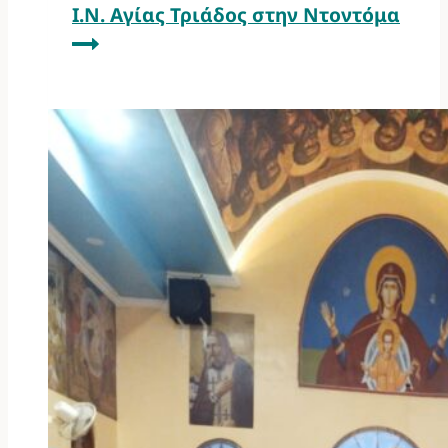
Ι.Ν. Αγίας Τριάδος στην Ντοντόμα