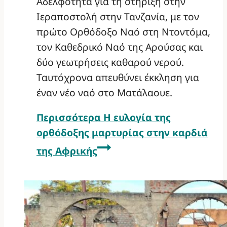
Αδελφότητα για τη στήριξη στην
Ιεραποστολή στην Τανζανία, με τον
πρώτο Ορθόδοξο Ναό στη Ντοντόμα,
τον Καθεδρικό Ναό της Αρούσας και
δύο γεωτρήσεις καθαρού νερού.
Ταυτόχρονα απευθύνει έκκληση για
έναν νέο ναό στο Ματάλαουε.
Περισσότερα
Η ευλογία της
ορθόδοξης μαρτυρίας στην καρδιά
της Αφρικής