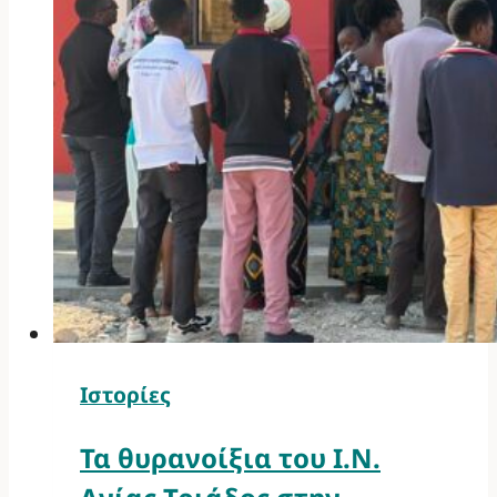
Ιστορίες
Τα θυρανοίξια του Ι.Ν.