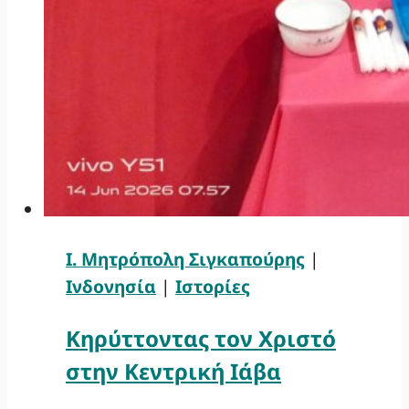
Ι. Μητρόπολη Σιγκαπούρης
|
Ινδονησία
|
Ιστορίες
Κηρύττοντας τον Χριστό
στην Κεντρική Ιάβα