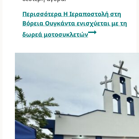
Περισσότερα
Η Ιεραποστολή στη
Βόρεια Ουγκάντα ενισχύεται με τη
δωρεά μοτοσυκλετών