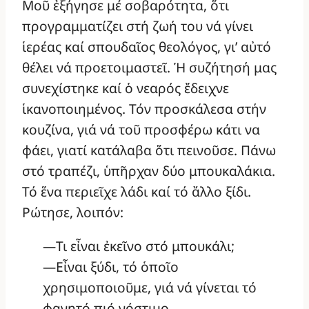
Μοῦ ἐξήγησε μέ σοβαρότητα, ὅτι
προγραμματίζει στή ζωή του νά γίνει
ἱερέας καί σπουδαῖος θεολόγος, γι’ αὐτό
θέλει νά προετοιμαστεῖ. Ἡ συζήτησή μας
συνεχίστηκε καί ὁ νεαρός ἔδειχνε
ἱκανοποιημένος. Τόν προσκάλεσα στήν
κουζίνα, γιά νά τοῦ προσφέρω κάτι να
φάει, γιατί κατάλαβα ὅτι πεινοῦσε. Πάνω
στό τραπέζι, ὑπῆρχαν δύο μπουκαλάκια.
Τό ἕνα περιεῖχε λάδι καί τό ἄλλο ξίδι.
Ρώτησε, λοιπόν:
—Τι εἶναι ἐκεῖνο στό μπουκάλι;
—Εἶναι ξύδι, τό ὁποῖο
χρησιμοποιοῦμε, γιά νά γίνεται τό
φαγητό πιό νόστιμο.