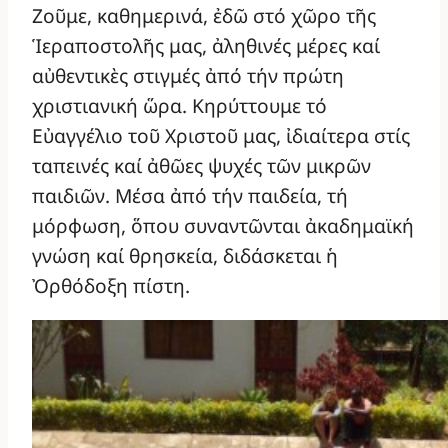
Ζοῦμε, καθημερινά, ἐδῶ στό χῶρο τῆς
Ἱεραποστολῆς μας, ἀληθινές μέρες καί
αὐθεντικὲς στιγμές ἀπό τήν πρώτη
χριστιανική ὥρα. Κηρύττουμε τό
Εὐαγγέλιο τοῦ Χριστοῦ μας, ἰδιαίτερα στίς
ταπεινές καί ἀθῶες ψυχές τῶν μικρῶν
παιδιῶν. Μέσα ἀπό τήν παιδεία, τή
μόρφωση, ὅπου συναντῶνται ἀκαδημαϊκή
γνώση καί θρησκεία, διδάσκεται ἡ
Ὀρθόδοξη πίστη.