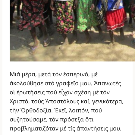
Μιά μέρα, μετά τόν ἑσπερινό, μέ
ἀκολούθησε στό γραφεῖο μου. Ἀπανωτές
οἱ ἐρωτήσεις πού εἶχαν σχέση μέ τόν
Χριστό, τούς Ἀποστόλους καί, γενικότερα,
τήν Ὀρθοδοξία. Ἐκεῖ, λοιπόν, πού
συζητούσαμε, τόν πρόσεξα ὅτι
προβληματιζόταν μέ τίς ἀπαντήσεις μου.