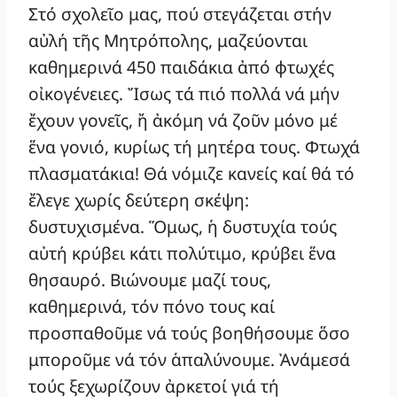
Στό σχολεῖο μας, πού στεγάζεται στήν
αὐλή τῆς Μητρόπολης, μαζεύονται
καθημερινά 450 παιδάκια ἀπό φτωχές
οἰκογένειες. Ἴσως τά πιό πολλά νά μήν
ἔχουν γονεῖς, ἤ ἀκόμη νά ζοῦν μόνο μέ
ἕνα γονιό, κυρίως τή μητέρα τους. Φτωχά
πλασματάκια! Θά νόμιζε κανείς καί θά τό
ἔλεγε χωρίς δεύτερη σκέψη:
δυστυχισμένα. Ὅμως, ἡ δυστυχία τούς
αὐτή κρύβει κάτι πολύτιμο, κρύβει ἕνα
θησαυρό. Βιώνουμε μαζί τους,
καθημερινά, τόν πόνο τους καί
προσπαθοῦμε νά τούς βοηθήσουμε ὅσο
μποροῦμε νά τόν ἁπαλύνουμε. Ἀνάμεσά
τούς ξεχωρίζουν ἀρκετοί γιά τή