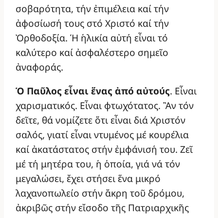
σοβαρότητα, τήν ἐπιμέλεια καί τήν
ἀφοσίωσή τους στό Χριστό καί τήν
Ὀρθοδοξία. Ἡ ἡλικία αὐτή εἶναι τό
καλύτερο καί ἀσφαλέστερο σημεῖο
ἀναφοράς.
Ὁ Παῦλος εἶναι ἕνας ἀπό αὐτούς
. Εἶναι
χαρισματικός. Εἶναι φτωχότατος. Ἂν τόν
δεῖτε, θά νομίζετε ὅτι εἶναι διά Χριστόν
σαλός, γιατί εἶναι ντυμένος μέ κουρέλια
καί ἀκατάστατος στήν ἐμφάνισή του. Ζεῖ
μέ τή μητέρα του, ἡ ὁποία, γιά νά τόν
μεγαλώσει, ἔχει στήσει ἕνα μικρό
λαχανοπωλείο στήν ἄκρη τοῦ δρόμου,
ἀκριβῶς στήν εἴσοδο τῆς Πατριαρχικῆς