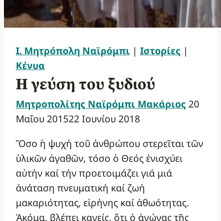
Ι. Μητρόπολη Ναϊρόμπι
|
Ιστορίες
|
Κένυα
Η γεύση του ξυδιού
Μητροπολίτης Ναϊρόμπι Μακάριος
20
Μαΐου 2015
22 Ιουνίου 2018
Ὅσο ἡ ψυχή τοῦ ἀνθρώπου στερεῖται τῶν
ὑλικῶν ἀγαθῶν, τόσο ὁ Θεός ἐνισχύει
αὐτήν καί τήν προετοιμάζει γιά μιά
ἀνάταση πνευματική καί ζωή
μακαριότητας, εἰρήνης καί ἀθωότητας.
Ἀκόμα, βλέπει κανείς, ὅτι ὁ ἀγώνας τῆς