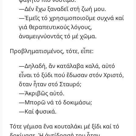
—Δέν ἔχω ξαναδεῖ στή ζωή μου.
—Ἐμεῖς τό χρησιμοποιοῦμε συχνά καί
γιά θεραπευτικούς λόγους,
ἀναμειγνύοντάς τό μέ χῶμα.
Προβληματισμένος, τότε, εἶπε:
—Δηλαδή, ἄν κατάλαβα καλά, αὐτό
εἶναι τό ξύδι πού ἔδωσαν στόν Χριστό,
ὅταν ἦταν στό Σταυρό;
—Ἀκριβῶς αὐτό.
—Μπορῶ νά τό δοκιμάσω;
—Καί φυσικά.
Τότε γέμισα ἕνα κουταλάκι μέ ξίδι καί τό
δοκίμασε. Ἡ ἀντίδρασή του ἦταν