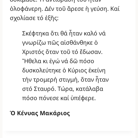
ὁλοφάνερη. Δέν τοῦ ἄρεσε ἡ γεύση. Καί
σχολίασε τό ἑξῆς:
Σκέφτηκα ὅτι θά ἦταν καλό νά
γνωρίζω πῶς αἰσθάνθηκε ὁ
Χριστός ὅταν τοῦ τό ἔδωσαν.
Ἤθελα κι ἐγώ νά δῶ πόσο
δυσκολεύτηκε ὁ Κύριος ἐκείνη
τήν τρομερή στιγμή, ὅταν ἦταν
στό Σταυρό. Τώρα, κατάλαβα
πόσο πόνεσε καί ὑπέφερε.
Ὁ Κένυας Μακάριος