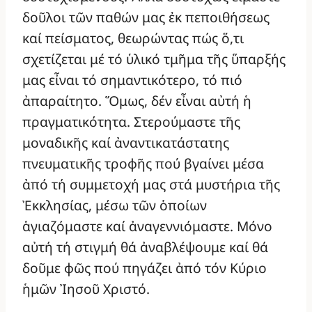
δοῦλοι τῶν παθών μας ἐκ πεποιθήσεως
καί πείσματος, θεωρώντας πώς ὅ,τι
σχετίζεται μέ τό ὑλικό τμῆμα τῆς ὕπαρξής
μας εἶναι τό σημαντικότερο, τό πιό
ἀπαραίτητο. Ὅμως, δέν εἶναι αὐτή ἡ
πραγματικότητα. Στερούμαστε τῆς
μοναδικῆς καί ἀναντικατάστατης
πνευματικῆς τροφῆς πού βγαίνει μέσα
ἀπό τή συμμετοχή μας στά μυστήρια τῆς
Ἐκκλησίας, μέσω τῶν ὁποίων
ἁγιαζόμαστε καί ἀναγεννιόμαστε. Μόνο
αὐτή τή στιγμή θά ἀναβλέψουμε καί θά
δοῦμε φῶς πού πηγάζει ἀπό τόν Κύριο
ἡμῶν Ἰησοῦ Χριστό.