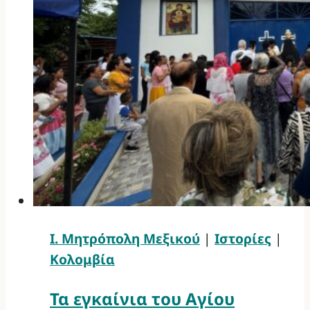
Ι. Μητρόπολη Μεξικού
|
Ιστορίες
|
Κολομβία
Τα εγκαίνια του Αγίου