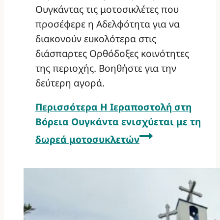
Ουγκάντας τις μοτοσικλέτες που
προσέφερε η Αδελφότητα για να
διακονούν ευκολότερα στις
διάσπαρτες Ορθόδοξες κοινότητες
της περιοχής. Βοηθήστε για την
δεύτερη αγορά.
Περισσότερα
Η Ιεραποστολή στη
Βόρεια Ουγκάντα ενισχύεται με τη
δωρεά μοτοσυκλετών