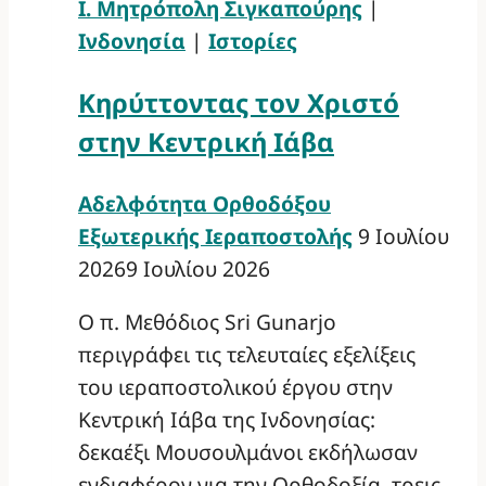
Ι. Μητρόπολη Σιγκαπούρης
|
Ινδονησία
|
Ιστορίες
Κηρύττοντας τον Χριστό
στην Κεντρική Ιάβα
Αδελφότητα Ορθοδόξου
Εξωτερικής Ιεραποστολής
9 Ιουλίου
2026
9 Ιουλίου 2026
Ο π. Μεθόδιος Sri Gunarjo
περιγράφει τις τελευταίες εξελίξεις
του ιεραποστολικού έργου στην
Κεντρική Ιάβα της Ινδονησίας:
δεκαέξι Μουσουλμάνοι εκδήλωσαν
ενδιαφέρον για την Ορθοδοξία, τρεις