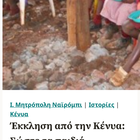
Ι. Μητρόπολη Ναϊρόμπι
|
Ιστορίες
|
Κένυα
Έκκληση από την Κένυα: