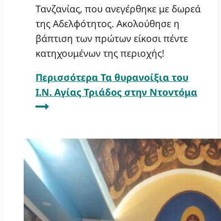
Τανζανίας, που ανεγέρθηκε με δωρεά
της Αδελφότητος. Ακολούθησε η
βάπτιση των πρώτων είκοσι πέντε
κατηχουμένων της περιοχής!
Περισσότερα
Τα θυρανοίξια του
Ι.Ν. Αγίας Τριάδος στην Ντοντόμα