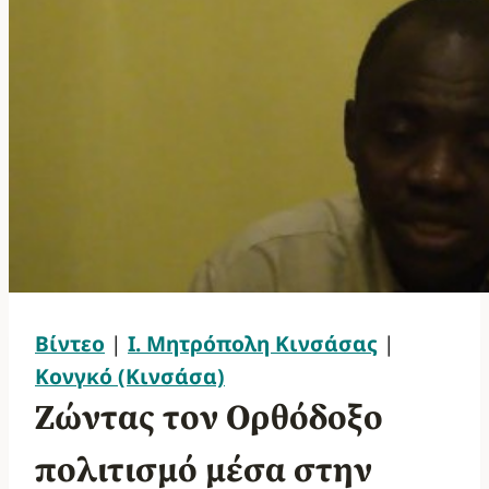
Βίντεο
|
Ι. Μητρόπολη Κινσάσας
|
Κονγκό (Κινσάσα)
Ζώντας τον Ορθόδοξο
πολιτισμό μέσα στην