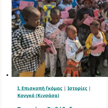
Ι. Επισκοπή Γκόμας
|
Ιστορίες
|
Κονγκό (Κινσάσα)