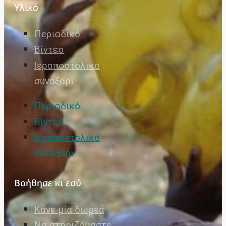
Υλικό
Περιοδικό
Βίντεο
Ιεραποστολικό
συναξάρι
Περιοδικό
Βίντεο
Ιεραποστολικό
συναξάρι
Βοήθησε κι εσύ
Κάνε μία δωρεά
Να στηριζόμαστε