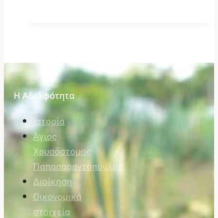
Η Αδελφότητα
Ιστορία
Άγιος
Χρυσόστομος
Παπασαραντόπουλος
Διοίκηση
Οικονομικά
στοιχεία