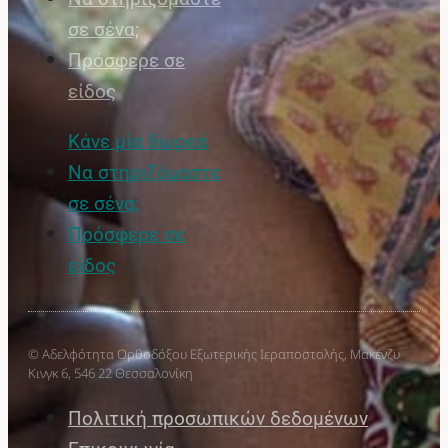
σε σένα;
Πρόσφερε σε
είδος
Κάνε μία δωρεά
Να στηριζόμαστε
σε σένα;
Πρόσφερε σε
είδος
© Αδελφότητα Ορθοδόξου Εξωτερικής Ιεραποστολής, Μακένζυ
Κινγκ 6, 546 22 Θεσσαλονίκη
Πολιτική προσωπικών δεδομένων