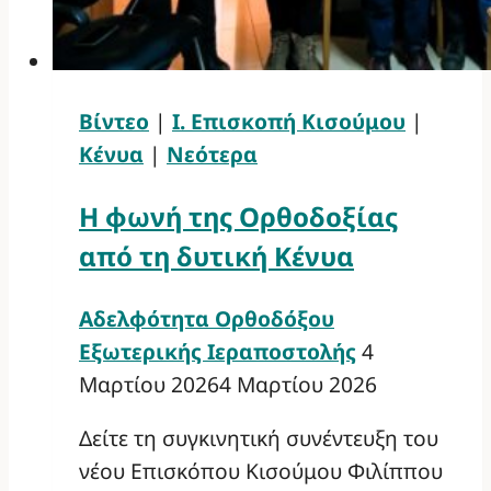
Βίντεο
|
Ι. Επισκοπή Κισούμου
|
Κένυα
|
Νεότερα
Η φωνή της Ορθοδοξίας
από τη δυτική Κένυα
Αδελφότητα Ορθοδόξου
Εξωτερικής Ιεραποστολής
4
Μαρτίου 2026
4 Μαρτίου 2026
Δείτε τη συγκινητική συνέντευξη του
νέου Επισκόπου Κισούμου Φιλίππου