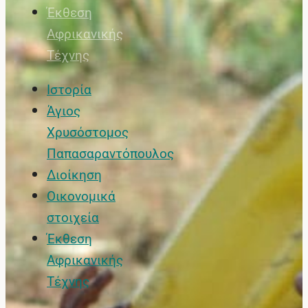
Έκθεση
Αφρικανικής
Τέχνης
Ιστορία
Άγιος
Χρυσόστομος
Παπασαραντόπουλος
Διοίκηση
Οικονομικά
στοιχεία
Έκθεση
Αφρικανικής
Τέχνης