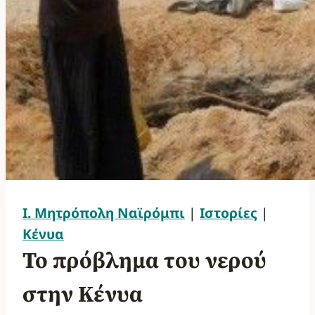
Ι. Μητρόπολη Ναϊρόμπι
|
Ιστορίες
|
Κένυα
Το πρόβλημα του νερού
στην Κένυα