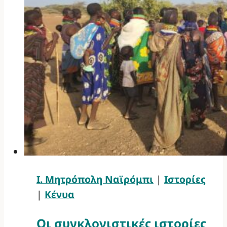
Ι. Μητρόπολη Ναϊρόμπι
|
Ιστορίες
|
Κένυα
Οι συγκλονιστικές ιστορίες