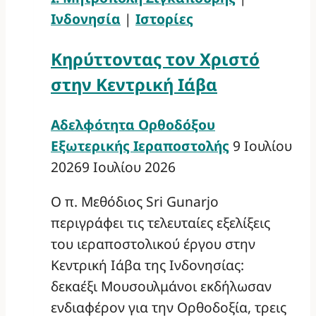
Ινδονησία
|
Ιστορίες
Κηρύττοντας τον Χριστό
στην Κεντρική Ιάβα
Αδελφότητα Ορθοδόξου
Εξωτερικής Ιεραποστολής
9 Ιουλίου
2026
9 Ιουλίου 2026
Ο π. Μεθόδιος Sri Gunarjo
περιγράφει τις τελευταίες εξελίξεις
του ιεραποστολικού έργου στην
Κεντρική Ιάβα της Ινδονησίας:
δεκαέξι Μουσουλμάνοι εκδήλωσαν
ενδιαφέρον για την Ορθοδοξία, τρεις