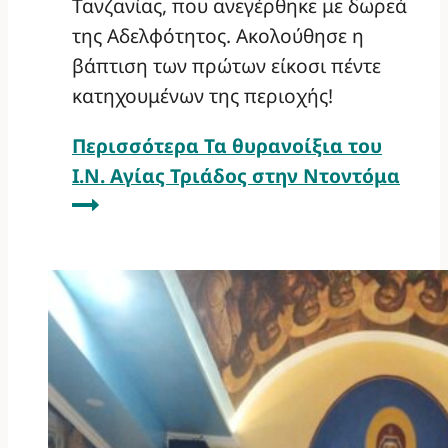
Τανζανίας, που ανεγέρθηκε με δωρεά
της Αδελφότητος. Ακολούθησε η
βάπτιση των πρώτων είκοσι πέντε
κατηχουμένων της περιοχής!
Περισσότερα
Τα θυρανοίξια του
Ι.Ν. Αγίας Τριάδος στην Ντοντόμα