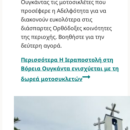
Ουγκάντας τις μοτοσικλέτες που
προσέφερε η Αδελφότητα για να
διακονούν ευκολότερα στις
διάσπαρτες Ορθόδοξες κοινότητες
της περιοχής. Βοηθήστε για την
δεύτερη αγορά.
Περισσότερα
Η Ιεραποστολή στη
Βόρεια Ουγκάντα ενισχύεται με τη
δωρεά μοτοσυκλετών