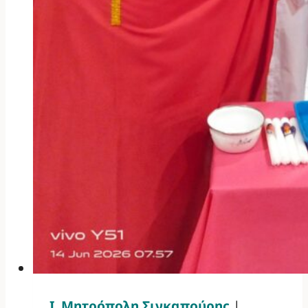
Ι. Μητρόπολη Σιγκαπούρης
|