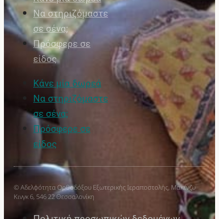
Να στηριζόμαστε
σε σένα;
Πρόσφερε σε
είδος
Κάνε μία δωρεά
Να στηριζόμαστε
σε σένα;
Πρόσφερε σε
είδος
© Αδελφότητα Ορθοδόξου Εξωτερικής Ιεραποστολής, Μακένζυ
Κινγκ 6, 546 22 Θεσσαλονίκη
Πολιτική προσωπικών δεδομένων