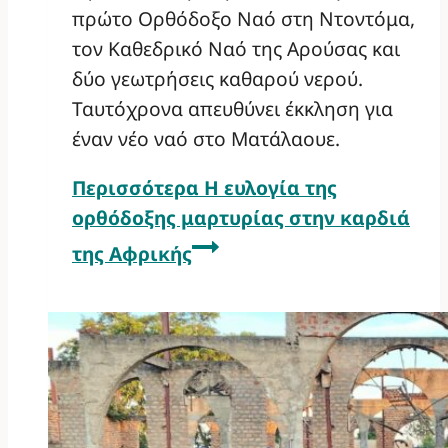
πρώτο Ορθόδοξο Ναό στη Ντοντόμα,
τον Καθεδρικό Ναό της Αρούσας και
δύο γεωτρήσεις καθαρού νερού.
Ταυτόχρονα απευθύνει έκκληση για
έναν νέο ναό στο Ματάλαουε.
Περισσότερα
Η ευλογία της
ορθόδοξης μαρτυρίας στην καρδιά
της Αφρικής