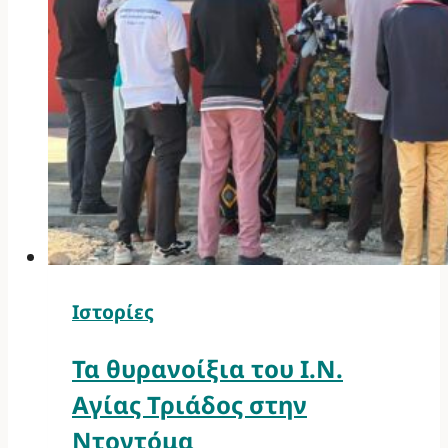
Ιστορίες
Τα θυρανοίξια του Ι.Ν.
Αγίας Τριάδος στην
Ντοντόμα