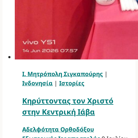
Ι. Μητρόπολη Σιγκαπούρης
|
Ινδονησία
|
Ιστορίες
Κηρύττοντας τον Χριστό
στην Κεντρική Ιάβα
Αδελφότητα Ορθοδόξου