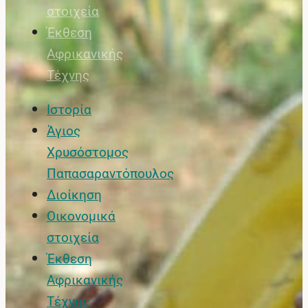
στοιχεία
Έκθεση
Αφρικανικής
Τέχνης
Ιστορία
Άγιος
Χρυσόστομος
Παπασαραντόπουλος
Διοίκηση
Οικονομικά
στοιχεία
Έκθεση
Αφρικανικής
Τέχνης