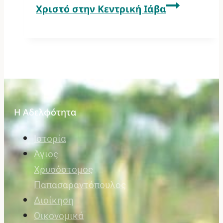
Χριστό στην Κεντρική Ιάβα
Η Αδελφότητα
Ιστορία
Άγιος
Χρυσόστομος
Παπασαραντόπουλος
Διοίκηση
Οικονομικά