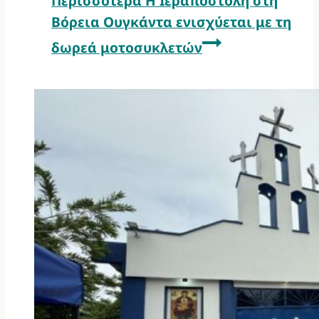
Περισσότερα
Η Ιεραποστολή στη
Βόρεια Ουγκάντα ενισχύεται με τη
δωρεά μοτοσυκλετών