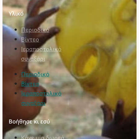
Υλικό
Περιοδικό
Βίντεο
Ιεραποστολικό
συναξάρι
Περιοδικό
Βίντεο
Ιεραποστολικό
συναξάρι
Βοήθησε κι εσύ
Κάνε μία δωρεά