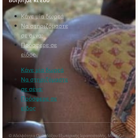
Βοήθησε κι εσύ
Κάνε μία δωρεά
Να στηριζόμαστε
σε σένα;
Πρόσφερε σε
είδος
Κάνε μία δωρεά
Να στηριζόμαστε
σε σένα;
Πρόσφερε σε
είδος
© Αδελφότητα Ορθοδόξου Εξωτερικής Ιεραποστολής, Μακένζυ