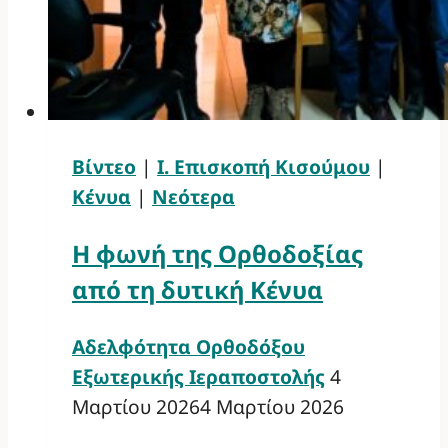
Βίντεο
|
Ι. Επισκοπή Κισούμου
|
Κένυα
|
Νεότερα
Η φωνή της Ορθοδοξίας
από τη δυτική Κένυα
Αδελφότητα Ορθοδόξου
Εξωτερικής Ιεραποστολής
4
Μαρτίου 2026
4 Μαρτίου 2026