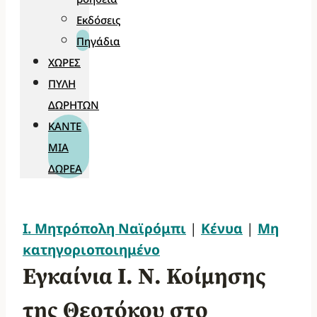
Εκδόσεις
Πηγάδια
ΧΏΡΕΣ
ΠΎΛΗ
ΔΩΡΗΤΏΝ
ΚΆΝΤΕ
ΜΊΑ
ΔΩΡΕΆ
Ι. Μητρόπολη Ναϊρόμπι
|
Κένυα
|
Μη
κατηγοριοποιημένο
Εγκαίνια Ι. Ν. Κοίμησης
της Θεοτόκου στο