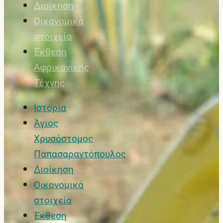
Διοίκηση
Οικονομικά
στοιχεία
Έκθεση
Αφρικανικής
Τέχνης
Ιστορία
Άγιος
Χρυσόστομος
Παπασαραντόπουλος
Διοίκηση
Οικονομικά
στοιχεία
Έκθεση