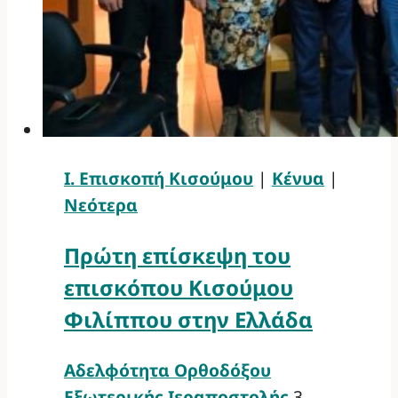
Ι. Επισκοπή Κισούμου
|
Κένυα
|
Νεότερα
Πρώτη επίσκεψη του
επισκόπου Κισούμου
Φιλίππου στην Ελλάδα
Αδελφότητα Ορθοδόξου
Εξωτερικής Ιεραποστολής
3