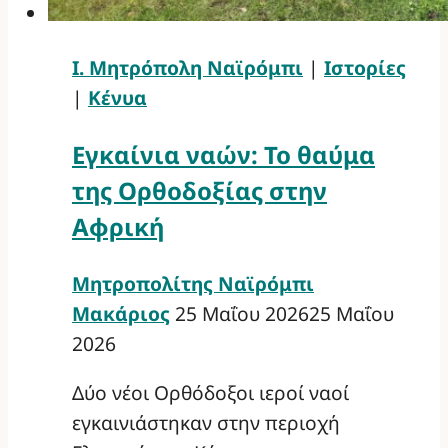
Ι. Μητρόπολη Ναϊρόμπι
|
Ιστορίες
|
Κένυα
Εγκαίνια ναών: Το θαύμα
της Ορθοδοξίας στην
Αφρική
Μητροπολίτης Ναϊρόμπι
Μακάριος
25 Μαΐου 2026
25 Μαΐου
2026
Δύο νέοι Ορθόδοξοι ιεροί ναοί
εγκαινιάστηκαν στην περιοχή