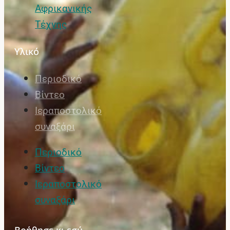
Αφρικανικής
Τέχνης
Υλικό
Περιοδικό
Βίντεο
Ιεραποστολικό
συναξάρι
Περιοδικό
Βίντεο
Ιεραποστολικό
συναξάρι