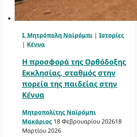
Ι. Μητρόπολη Ναϊρόμπι
|
Ιστορίες
|
Κένυα
Η προσφορά της Ορθόδοξης
Εκκλησίας, σταθμός στην
πορεία της παιδείας στην
Κένυα
Μητροπολίτης Ναϊρόμπι
Μακάριος
18 Φεβρουαρίου 2026
18
Μαρτίου 2026