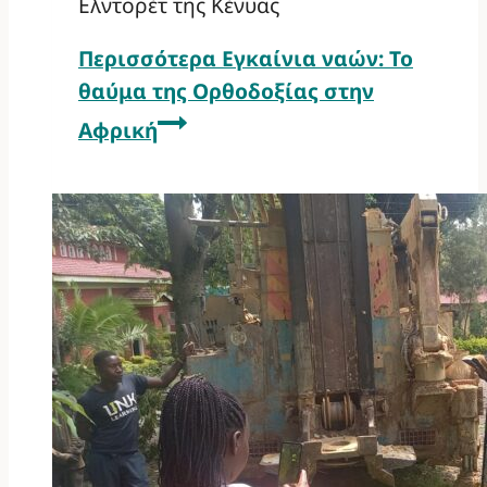
Ελντορέτ της Κένυας
Περισσότερα
Εγκαίνια ναών: Το
θαύμα της Ορθοδοξίας στην
Αφρική