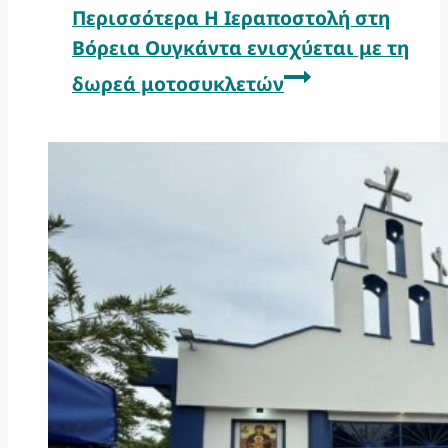
Περισσότερα
Η Ιεραποστολή στη
Βόρεια Ουγκάντα ενισχύεται με τη
δωρεά μοτοσυκλετών