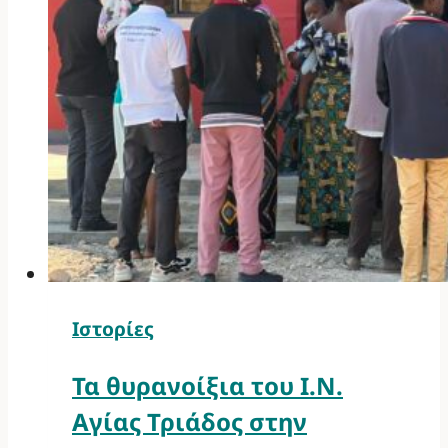
Ιστορίες
Τα θυρανοίξια του Ι.Ν.
Αγίας Τριάδος στην