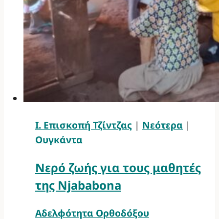
Ι. Επισκοπή Τζίντζας
|
Νεότερα
|
Ουγκάντα
Νερό ζωής για τους μαθητές
της Njababona
Αδελφότητα Ορθοδόξου