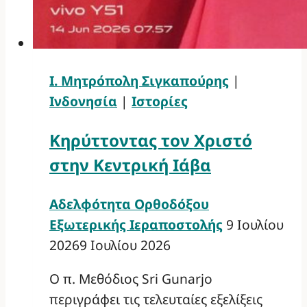
Ι. Μητρόπολη Σιγκαπούρης
|
Ινδονησία
|
Ιστορίες
Κηρύττοντας τον Χριστό
στην Κεντρική Ιάβα
Αδελφότητα Ορθοδόξου
Εξωτερικής Ιεραποστολής
9 Ιουλίου
2026
9 Ιουλίου 2026
Ο π. Μεθόδιος Sri Gunarjo
περιγράφει τις τελευταίες εξελίξεις