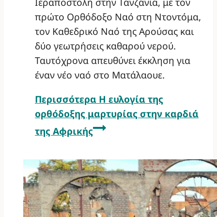
Ιεραποστολή στην Τανζανία, με τον
πρώτο Ορθόδοξο Ναό στη Ντοντόμα,
τον Καθεδρικό Ναό της Αρούσας και
δύο γεωτρήσεις καθαρού νερού.
Ταυτόχρονα απευθύνει έκκληση για
έναν νέο ναό στο Ματάλαουε.
Περισσότερα
Η ευλογία της
ορθόδοξης μαρτυρίας στην καρδιά
της Αφρικής