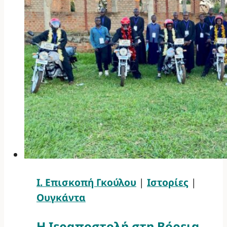
Ι. Επισκοπή Γκούλου
|
Ιστορίες
|
Ουγκάντα
Η Ιεραποστολή στη Βόρεια