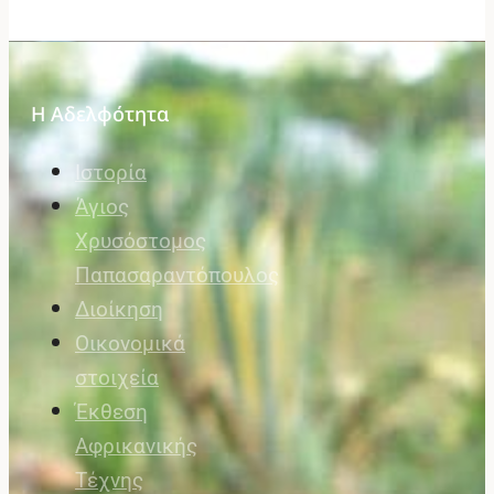
Η Αδελφότητα
Ιστορία
Άγιος
Χρυσόστομος
Παπασαραντόπουλος
Διοίκηση
Οικονομικά
στοιχεία
Έκθεση
Αφρικανικής
Τέχνης