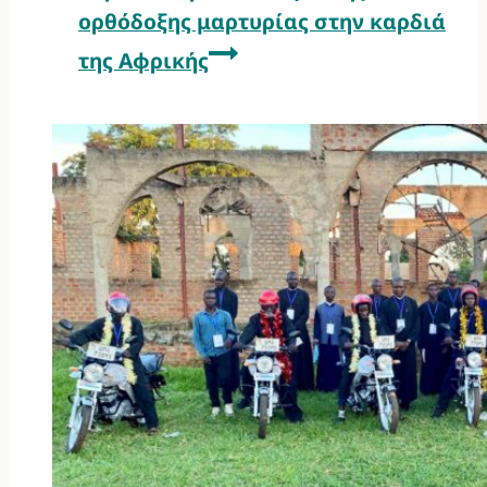
ορθόδοξης μαρτυρίας στην καρδιά
της Αφρικής