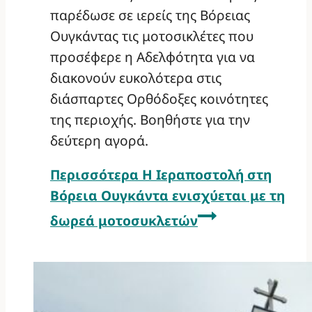
παρέδωσε σε ιερείς της Βόρειας
Ουγκάντας τις μοτοσικλέτες που
προσέφερε η Αδελφότητα για να
διακονούν ευκολότερα στις
διάσπαρτες Ορθόδοξες κοινότητες
της περιοχής. Βοηθήστε για την
δεύτερη αγορά.
Περισσότερα
Η Ιεραποστολή στη
Βόρεια Ουγκάντα ενισχύεται με τη
δωρεά μοτοσυκλετών