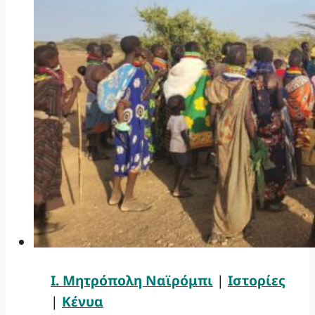
Ι. Μητρόπολη Ναϊρόμπι
|
Ιστορίες
|
Κένυα