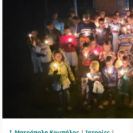
Ι. Μητρόπολη Καμπάλας
|
Ιστορίες
|