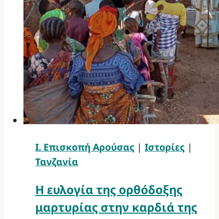
Ι. Επισκοπή Αρούσας
|
Ιστορίες
|
Τανζανία
Η ευλογία της ορθόδοξης
μαρτυρίας στην καρδιά της