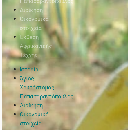
Παπασαραντόπουλος
Διοίκηση
Οικονομικά
στοιχεία
Έκθεση
Αφρικανικής
Τέχνης
Ιστορία
Άγιος
Χρυσόστομος
Παπασαραντόπουλος
Διοίκηση
Οικονομικά
στοιχεία