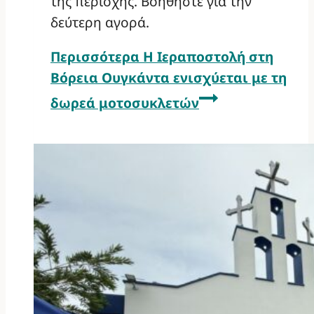
της περιοχής. Βοηθήστε για την
δεύτερη αγορά.
Περισσότερα
Η Ιεραποστολή στη
Βόρεια Ουγκάντα ενισχύεται με τη
δωρεά μοτοσυκλετών