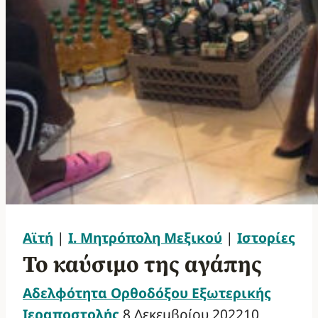
Αϊτή
|
Ι. Μητρόπολη Μεξικού
|
Ιστορίες
Το καύσιμο της αγάπης
Αδελφότητα Ορθοδόξου Εξωτερικής
Ιεραποστολής
8 Δεκεμβρίου 2022
10