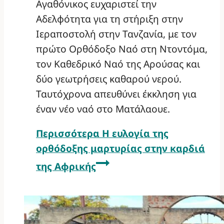
Αγαθόνικος ευχαριστεί την
Αδελφότητα για τη στήριξη στην
Ιεραποστολή στην Τανζανία, με τον
πρώτο Ορθόδοξο Ναό στη Ντοντόμα,
τον Καθεδρικό Ναό της Αρούσας και
δύο γεωτρήσεις καθαρού νερού.
Ταυτόχρονα απευθύνει έκκληση για
έναν νέο ναό στο Ματάλαουε.
Περισσότερα
Η ευλογία της
ορθόδοξης μαρτυρίας στην καρδιά
της Αφρικής