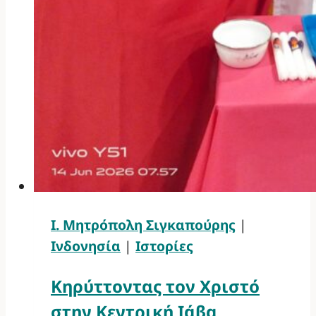
Ι. Μητρόπολη Σιγκαπούρης
|
Ινδονησία
|
Ιστορίες
Κηρύττοντας τον Χριστό
στην Κεντρική Ιάβα