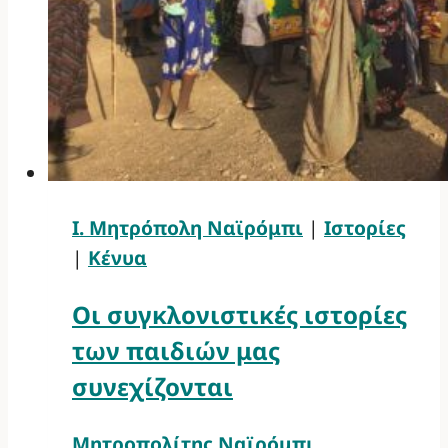
Ι. Μητρόπολη Ναϊρόμπι
|
Ιστορίες
|
Κένυα
Οι συγκλονιστικές ιστορίες
των παιδιών μας
συνεχίζονται
Μητροπολίτης Ναϊρόμπι