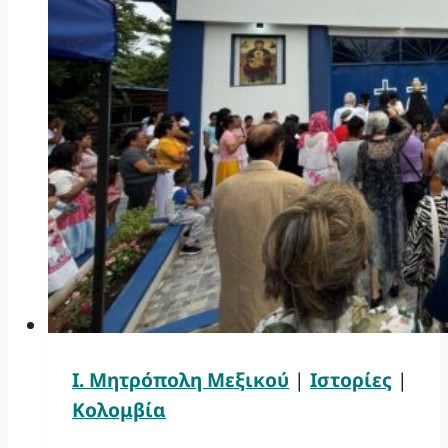
Ι. Μητρόπολη Μεξικού
|
Ιστορίες
|
Κολομβία