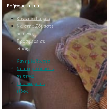
Βοήθησε κι εσύ
Κάνε μία δωρεά
Να στηριζόμαστε
σε σένα;
Πρόσφερε σε
είδος
Κάνε μία δωρεά
Να στηριζόμαστε
σε σένα;
Πρόσφερε σε
είδος