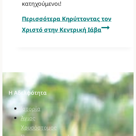
κατηχούμενοι!
Περισσότερα
Κηρύττοντας τον
Χριστό στην Κεντρική Ιάβα
Η Αδελφότητα
Ιστορία
Άγιος
Χρυσόστομος