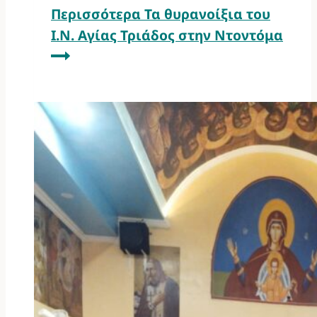
Περισσότερα
Τα θυρανοίξια του
Ι.Ν. Αγίας Τριάδος στην Ντοντόμα