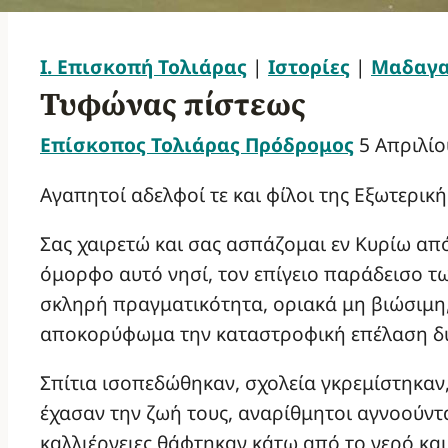
Ι. Επισκοπή Τολιάρας
|
Ιστορίες
|
Μαδαγ
Τυφώνας πίστεως
Επίσκοπος Τολιάρας Πρόδρομος
5 Απριλίο
Αγαπητοί αδελφοί τε και φίλοι της Εξωτερικ
Σας χαιρετώ και σας ασπάζομαι εν Κυρίω α
όμορφο αυτό νησί, τον επίγειο παράδεισο τ
σκληρή πραγματικότητα, οριακά μη βιώσιμη,
αποκορύφωμα την καταστροφική επέλαση 
Σπίτια ισοπεδώθηκαν, σχολεία γκρεμίστηκα
έχασαν την ζωή τους, αναρίθμητοι αγνοούντ
καλλιέργειες θάφτηκαν κάτω από το νερό κα