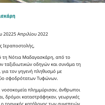
ασκάρη
υ 2022
5 Απριλίου 2022
ής Ιεραποστολής,
πό τη Νότια Μαδαγασκάρη, από το
ων ταξιδιωτικών οδηγών και συνάμα τη
 για τον γηγενή πληθυσμό με
δύο σφοδρότατων Τυφώνων.
ν, νοσοκομεία πλημμύρισαν, άνθρωποι
αι, δρόμοι καταστράφηκαν, γεωργικές
ι ο τραγικός κατάλογος των συνεπειών