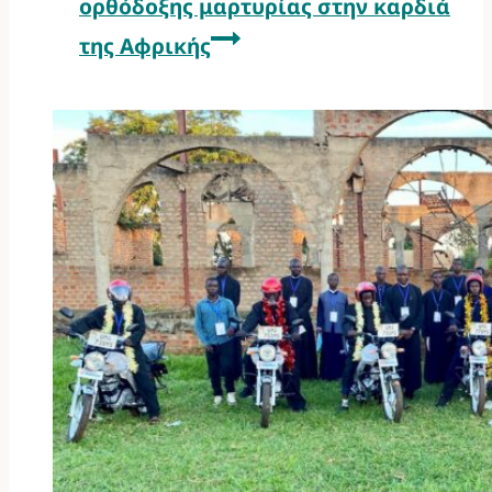
ορθόδοξης μαρτυρίας στην καρδιά
της Αφρικής