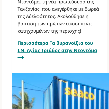
Ντοντόμα, τη νέα πρωτεύουσα της
Τανζανίας, που ανεγέρθηκε με δωρεά
της Αδελφότητος. Ακολούθησε η
βάπτιση των πρώτων είκοσι πέντε
κατηχουμένων της περιοχής!
Περισσότερα
Τα θυρανοίξια του
Ι.Ν. Αγίας Τριάδος στην Ντοντόμα