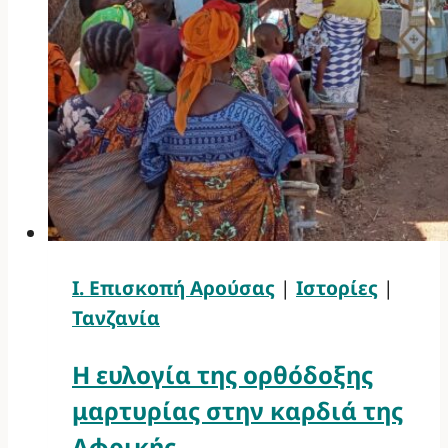
Ι. Επισκοπή Αρούσας
|
Ιστορίες
|
Τανζανία
Η ευλογία της ορθόδοξης
μαρτυρίας στην καρδιά της
Αφρικής