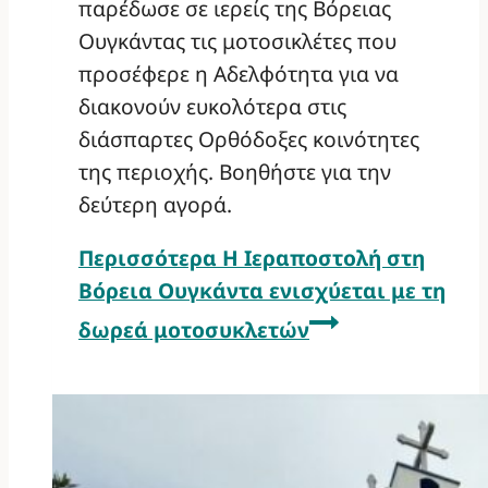
παρέδωσε σε ιερείς της Βόρειας
Ουγκάντας τις μοτοσικλέτες που
προσέφερε η Αδελφότητα για να
διακονούν ευκολότερα στις
διάσπαρτες Ορθόδοξες κοινότητες
της περιοχής. Βοηθήστε για την
δεύτερη αγορά.
Περισσότερα
Η Ιεραποστολή στη
Βόρεια Ουγκάντα ενισχύεται με τη
δωρεά μοτοσυκλετών