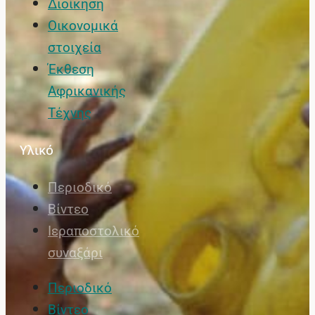
Διοίκηση
Οικονομικά
στοιχεία
Έκθεση
Αφρικανικής
Τέχνης
Υλικό
Περιοδικό
Βίντεο
Ιεραποστολικό
συναξάρι
Περιοδικό
Βίντεο