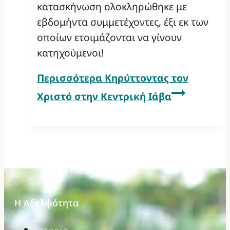
κατασκήνωση ολοκληρώθηκε με
εβδομήντα συμμετέχοντες, έξι εκ των
οποίων ετοιμάζονται να γίνουν
κατηχούμενοι!
Περισσότερα
Κηρύττοντας τον
Χριστό στην Κεντρική Ιάβα
Η Αδελφότητα