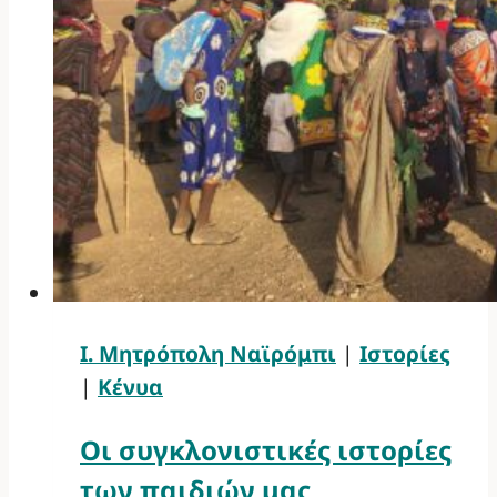
Ι. Μητρόπολη Ναϊρόμπι
|
Ιστορίες
|
Κένυα
Οι συγκλονιστικές ιστορίες
των παιδιών μας