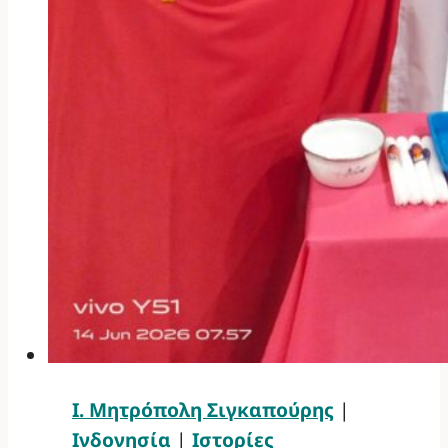
Ι. Μητρόπολη Σιγκαπούρης
|
Ινδονησία
|
Ιστορίες