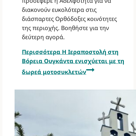
προσέφερε η Αδελφότητα για να
διακονούν ευκολότερα στις
διάσπαρτες Ορθόδοξες κοινότητες
της περιοχής. Βοηθήστε για την
δεύτερη αγορά.
Περισσότερα
Η Ιεραποστολή στη
Βόρεια Ουγκάντα ενισχύεται με τη
δωρεά μοτοσυκλετών