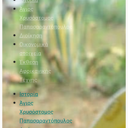
Ιστορία
Άγιος
Χρυσόστομος
Παπασαραντόπουλος
Διοίκηση
Οικονομικά
στοιχεία
Έκθεση
Αφρικανικής
Τέχνης
Ιστορία
Άγιος
Χρυσόστομος
Παπασαραντόπουλος