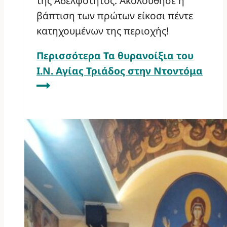
της Αδελφότητος. Ακολούθησε η
βάπτιση των πρώτων είκοσι πέντε
κατηχουμένων της περιοχής!
Περισσότερα
Τα θυρανοίξια του
Ι.Ν. Αγίας Τριάδος στην Ντοντόμα