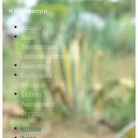
Η Αδελφότητα
Ιστορία
Άγιος
Χρυσόστομος
Παπασαραντόπουλος
Διοίκηση
Οικονομικά
στοιχεία
Έκθεση
Αφρικανικής
Τέχνης
Ιστορία