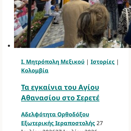
Ι. Μητρόπολη Μεξικού
|
Ιστορίες
|
Κολομβία
Τα εγκαίνια του Αγίου
Αθανασίου στο Σερετέ
Αδελφότητα Ορθοδόξου
Εξωτερικής Ιεραποστολής
27