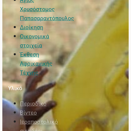
Άγιος
Χρυσόστομος
Παπασαραντόπουλος
Διοίκηση
Οικονομικά
στοιχεία
Έκθεση
Αφρικανικής
Τέχνης
Υλικό
Περιοδικό
Βίντεο
Ιεραποστολικό
συναξάρι