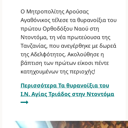
Ο Μητροπολίτης Αρούσας
Αγαθόνικος τέλεσε τα θυρανοίξια του
πρώτου Ορθοδόξου Ναού στη
Ντοντόμα, τη νέα πρωτεύουσα της
Τανζανίας, που ανεγέρθηκε με δωρεά
της Αδελφότητος. Ακολούθησε η
βάπτιση των πρώτων είκοσι πέντε
κατηχουμένων της περιοχής!
Περισσότερα
Τα θυρανοίξια του
Ι.Ν. Αγίας Τριάδος στην Ντοντόμα