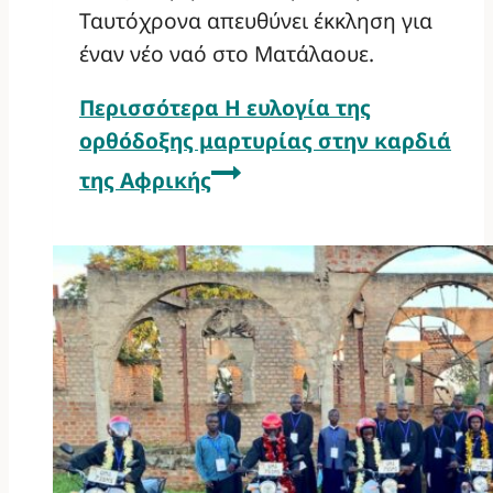
Ταυτόχρονα απευθύνει έκκληση για
έναν νέο ναό στο Ματάλαουε.
Περισσότερα
Η ευλογία της
ορθόδοξης μαρτυρίας στην καρδιά
της Αφρικής