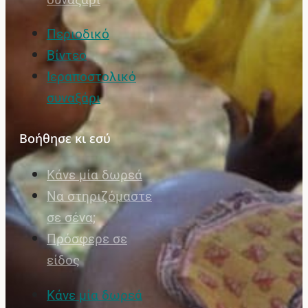
Περιοδικό
Βίντεο
Ιεραποστολικό
συναξάρι
Βοήθησε κι εσύ
Κάνε μία δωρεά
Να στηριζόμαστε
σε σένα;
Πρόσφερε σε
είδος
Κάνε μία δωρεά