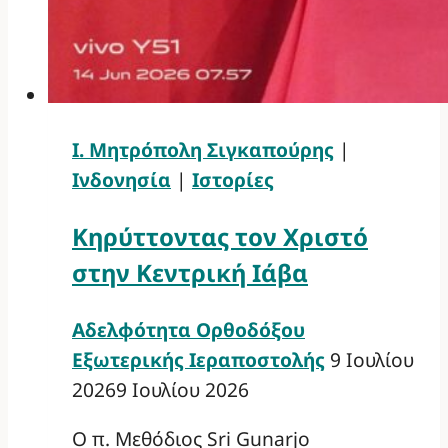
Ι. Μητρόπολη Σιγκαπούρης
|
Ινδονησία
|
Ιστορίες
Κηρύττοντας τον Χριστό
στην Κεντρική Ιάβα
Αδελφότητα Ορθοδόξου
Εξωτερικής Ιεραποστολής
9 Ιουλίου
2026
9 Ιουλίου 2026
Ο π. Μεθόδιος Sri Gunarjo