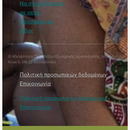
Να στηριζόμαστε
σε σένα;
Πρόσφερε σε
είδος
© Αδελφότητα Ορθοδόξου Εξωτερικής Ιεραποστολής, Μακένζυ
Κινγκ 6, 546 22 Θεσσαλονίκη
Πολιτική προσωπικών δεδομένων
Επικοινωνία
Πολιτική προσωπικών δεδομένων
Επικοινωνία