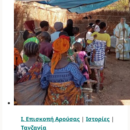
Ι. Επισκοπή Αρούσας
|
Ιστορίες
|
Τανζανία