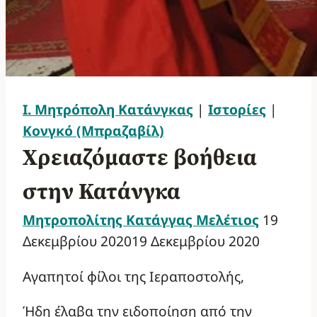
Ι. Μητρόπολη Κατάνγκας
|
Ιστορίες
|
Κονγκό (Μπραζαβίλ)
Χρειαζόμαστε βοήθεια
στην Κατάνγκα
Μητροπολίτης Κατάγγας Μελέτιος
19
Δεκεμβρίου 2020
19 Δεκεμβρίου 2020
Αγαπητοί φίλοι της Ιεραποστολής,
Ήδη έλαβα την ειδοποίηση από την