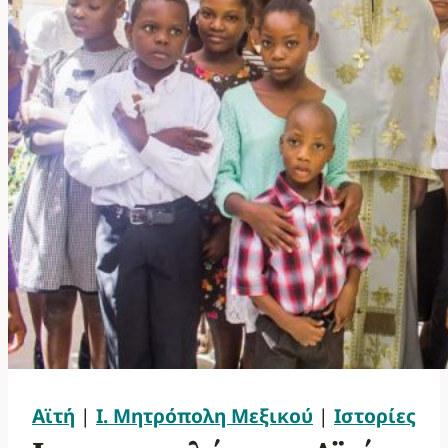
Αϊτή
|
Ι. Μητρόπολη Μεξικού
|
Ιστορίες