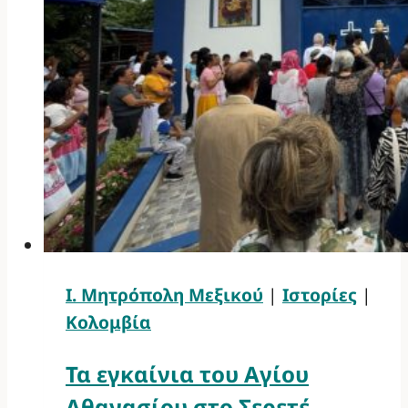
Ι. Μητρόπολη Μεξικού
|
Ιστορίες
|
Κολομβία
Τα εγκαίνια του Αγίου
Αθανασίου στο Σερετέ