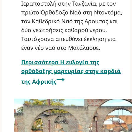
Ιεραποστολή στην Τανζανία, με τον
πρώτο Ορθόδοξο Ναό στη Ντοντόμα,
τον Καθεδρικό Ναό της Αρούσας και
δύο γεωτρήσεις καθαρού νερού.
Ταυτόχρονα απευθύνει έκκληση για
έναν νέο ναό στο Ματάλαουε.
Περισσότερα
Η ευλογία της
ορθόδοξης μαρτυρίας στην καρδιά
της Αφρικής