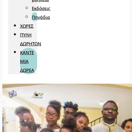
Εκδόσεις
Πηγάδια
ΧΏΡΕΣ
ΠΎΛΗ
ΔΩΡΗΤΏΝ
ΚΆΝΤΕ
ΜΊΑ
ΔΩΡΕΆ