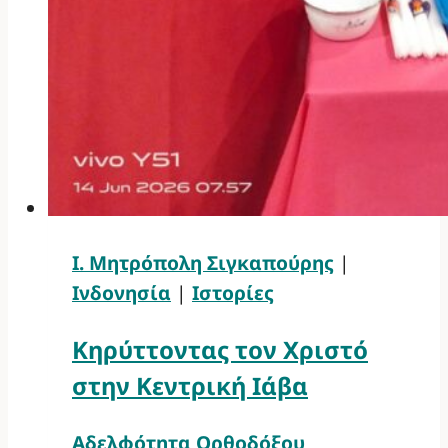
Ι. Μητρόπολη Σιγκαπούρης
|
Ινδονησία
|
Ιστορίες
Κηρύττοντας τον Χριστό
στην Κεντρική Ιάβα
Αδελφότητα Ορθοδόξου