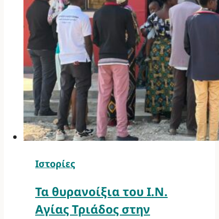
Ιστορίες
Τα θυρανοίξια του Ι.Ν.
Αγίας Τριάδος στην