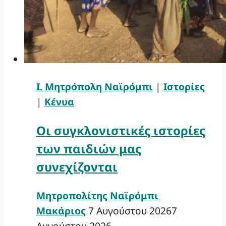
Ι. Μητρόπολη Ναϊρόμπι
|
Ιστορίες
|
Κένυα
Οι συγκλονιστικές ιστορίες
των παιδιών μας
συνεχίζονται
Μητροπολίτης Ναϊρόμπι
Μακάριος
7 Αυγούστου 2026
7
Αυγούστου 2026