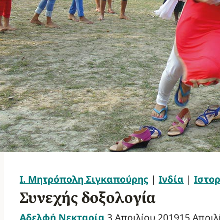
Ι. Μητρόπολη Σιγκαπούρης
|
Ινδία
|
Ιστορ
Συνεχής δοξολογία
Αδελφή Νεκταρία
3 Απριλίου 2019
15 Απριλ