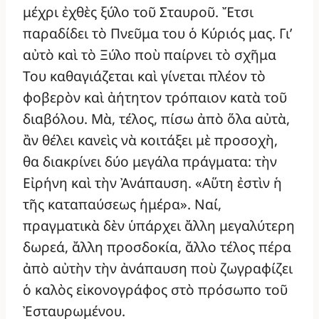
μέχρι ἐχθὲς ξύλο τοῦ Σταυροῦ. Ἔτσι
παραδίδει τὸ Πνεῦμα του ὁ Κύριός μας. Γι’
αὐτὸ καὶ τὸ Ξύλο ποὺ παίρνει τὸ σχῆμα
Του καθαγιάζεται καὶ γίνεται πλέον τὸ
φοβερὸν καὶ ἀήτητον τρόπαιον κατὰ τοῦ
διαβόλου. Μὰ, τέλος, πίσω ἀπὸ ὅλα αὐτὰ,
ἂν θέλει κανεὶς νὰ κοιτάξει μὲ προσοχὴ,
θα διακρίνει δύο μεγάλα πράγματα: τὴν
Εἰρήνη καὶ τὴν Ἀνάπαυση. «Αὕτη ἐστὶν ἡ
τῆς καταπαύσεως ἡμέρα». Ναί,
πραγματικὰ δὲν ὑπάρχει ἄλλη μεγαλύτερη
δωρεά, ἄλλη προσδοκία, ἄλλο τέλος πέρα
ἀπὸ αὐτὴν τὴν ἀνάπαυση ποὺ ζωγραφίζει
ὁ καλὸς εἰκονογράφος στὸ πρόσωπο τοῦ
Ἐσταυρωμένου.