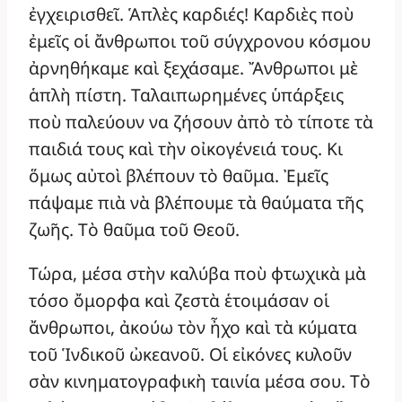
ἐγχειρισθεῖ. Ἁπλὲς καρδιές! Καρδιὲς ποὺ
ἐμεῖς οἱ ἄνθρωποι τοῦ σύγχρονου κόσμου
ἀρνηθήκαμε καὶ ξεχάσαμε. Ἄνθρωποι μὲ
ἁπλὴ πίστη. Ταλαιπωρημένες ὑπάρξεις
ποὺ παλεύουν να ζήσουν ἀπὸ τὸ τίποτε τὰ
παιδιά τους καὶ τὴν οἰκογένειά τους. Κι
ὅμως αὐτοὶ βλέπουν τὸ θαῦμα. Ἐμεῖς
πάψαμε πιὰ νὰ βλέπουμε τὰ θαύματα τῆς
ζωῆς. Τὸ θαῦμα τοῦ Θεοῦ.
Τώρα, μέσα στὴν καλύβα ποὺ φτωχικὰ μὰ
τόσο ὄμορφα καὶ ζεστὰ ἑτοιμάσαν οἱ
ἄνθρωποι, ἀκούω τὸν ἦχο καὶ τὰ κύματα
τοῦ Ἱνδικοῦ ὠκεανοῦ. Οἱ εἰκόνες κυλοῦν
σὰν κινηματογραφικὴ ταινία μέσα σου. Τὸ