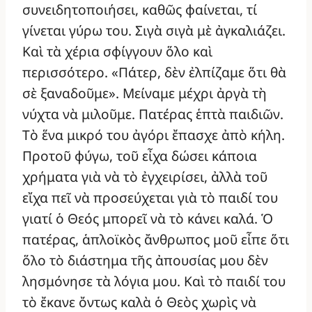
συνειδητοποιήσει, καθῶς φαίνεται, τί
γίνεται γύρω του. Σιγὰ σιγὰ μὲ ἀγκαλιάζει.
Καὶ τὰ χέρια σφίγγουν ὅλο καὶ
περισσότερο. «Πάτερ, δὲν ἐλπίζαμε ὅτι θὰ
σὲ ξαναδοῦμε». Μείναμε μέχρι ἀργὰ τὴ
νύχτα νὰ μιλοῦμε. Πατέρας ἑπτὰ παιδιῶν.
Τὸ ἕνα μικρό του ἀγόρι ἔπασχε ἀπὸ κήλη.
Προτοῦ φύγω, τοῦ εἶχα δώσει κάποια
χρήματα γιὰ νὰ τὸ ἐγχειρίσει, ἀλλὰ τοῦ
εἴχα πεῖ νὰ προσεύχεται γιὰ τὸ παιδί του
γιατί ὁ Θεός μπορεῖ νὰ τὸ κάνει καλά. Ὁ
πατέρας, ἁπλοϊκὸς ἄνθρωπος μοῦ εἶπε ὅτι
ὅλο τὸ διάστημα τῆς ἀπουσίας μου δὲν
λησμόνησε τὰ λόγια μου. Καὶ τὸ παιδί του
τὸ ἔκανε ὄντως καλὰ ὁ Θεὸς χωρὶς νὰ