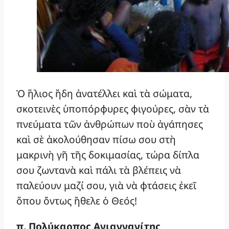
Ὁ ἥλιος ἤδη ἀνατέλλει καὶ τὰ σώματα,
σκοτεινὲς ὑποπόρφυρες φιγούρες, σὰν τὰ
πνεύματα τῶν ἀνθρώπων ποὺ ἀγάπησες
καὶ σὲ ἀκολούθησαν πίσω σου στὴ
μακρινὴ γῆ τῆς δοκιμασίας, τώρα δίπλα
σου ζωντανὰ καὶ πάλι τὰ βλέπεις νὰ
παλεύουν μαζί σου, γιὰ νὰ φτάσεις ἐκεῖ
ὅπου ὄντως ἤθελε ὁ Θεός!
π. Πολύκαρπος Αγιαννανίτης