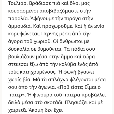
Τουλιάρ. Βράδιασε πιὰ καὶ ὅλοι μας
κουρασμένοι ἀποβιβαζόμαστε στὴν
παραλία. Ἀφήνουμε τὴν πιρόγα στὴν
ἀμμουδιά. Καὶ προχωροῦμε. Καὶ ἡ ἀγωνία
κορυφώνεται. Περνᾶς μέσα ἀπὸ τὴν
ἀγορὰ τοῦ χωριοῦ. Οἱ ἄνθρωποι μὲ
δυσκολία σὲ θυμοῦνται. Τὰ πόδια σου
βουλιάζουν μέσα στην ἅμμο καὶ τώρα
στέκεσαι ἔξω ἀπὸ τὴν καλύβα ἑνὸς ἀπὸ
τοὺς κατηχουμένους. Ἡ φωνή βγαίνει
χωρίς βία. Μὰ τὰ σπλάχνα φλέγονται μέσα
σου ἀπὸ τὴν ἀγωνία. «Ποῦ εἴστε; Εἶμαι ὁ
πάτερ». Ἡ φιγούρα τοῦ πατέρα προβάλλει
δειλὰ μέσα στὸ σκοτάδι. Πλησιάζει καὶ μὲ
χαιρετᾶ. Ἀκόμη δεν ἔχει