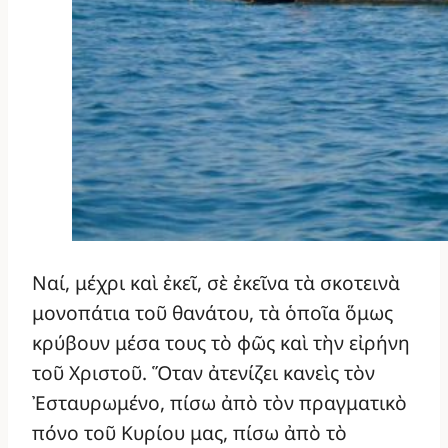
Ναί, μέχρι καὶ ἐκεῖ, σὲ ἐκεῖνα τὰ σκοτεινὰ
μονοπάτια τοῦ θανάτου, τὰ ὁποῖα ὅμως
κρύβουν μέσα τους τὸ φῶς καὶ τὴν εἰρήνη
τοῦ Χριστοῦ. Ὅταν ἀτενίζει κανεὶς τὸν
Ἐσταυρωμένο, πίσω ἀπὸ τὸν πραγματικὸ
πόνο τοῦ Κυρίου μας, πίσω ἀπὸ τὸ