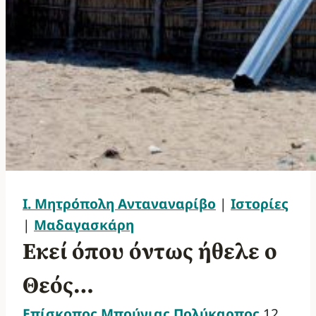
Ι. Μητρόπολη Ανταναναρίβο
|
Ιστορίες
|
Μαδαγασκάρη
Εκεί όπου όντως ήθελε ο
Θεός…
Επίσκοπος Μπούνιας Πολύκαρπος
12