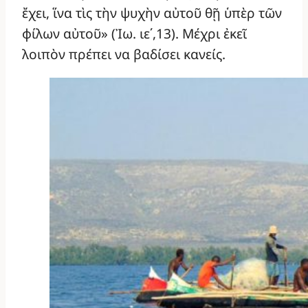
ἔχει, ἵνα τὶς τὴν ψυχὴν αὐτοῦ θῇ ὑπὲρ τῶν
φίλων αὐτοῦ» (Ἰω. ιε΄,13). Μέχρι ἐκεῖ
λοιπὸν πρέπει να βαδίσει κανείς.