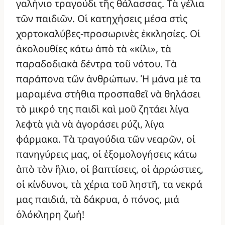
γαλήνιο τραγούδι τῆς θάλασσας. Τὰ γέλια
τῶν παιδιῶν. Οἱ κατηχήσεις μέσα στὶς
χορτοκαλύβες-προσωρινὲς ἐκκλησίες. Οἱ
ἀκολουθίες κάτω ἀπὸ τὰ «κίλι», τὰ
παραδοδιακὰ δέντρα τοῦ νότου. Τὰ
παράπονα τῶν ἀνθρώπων. Ἡ μάνα μὲ τα
μαραμένα στήθια προσπαθεῖ νὰ θηλάσει
τὸ μικρό της παιδὶ καὶ μοῦ ζητάει λίγα
λεφτὰ γιὰ νὰ ἀγοράσει ρύζι, λίγα
φάρμακα. Τὰ τραγούδια τῶν νεαρῶν, οἱ
πανηγύρεις μας, οἱ ἐξομολογήσεις κάτω
ἀπὸ τὸν ἥλιο, οἱ βαπτίσεις, οἱ ἀρρώστιες,
οἱ κίνδυνοι, τὰ χέρια τοῦ ληστῆ, τα νεκρά
μας παιδιά, τὰ δάκρυα, ὁ πόνος, μιά
ὁλόκληρη ζωή!