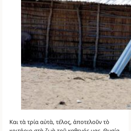
Και τὰ τρία αὐτὰ, τέλος, ἀποτελοῦν τὸ
κριτήριο στὴ ζωὴ τοῦ καθενός μας. Θυσία,