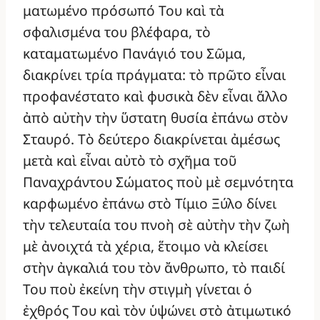
ματωμένο πρόσωπό Του καὶ τὰ
σφαλισμένα του βλέφαρα, τὸ
καταματωμένο Πανάγιό του Σῶμα,
διακρίνει τρία πράγματα: τὸ πρῶτο εἶναι
προφανέστατο καὶ φυσικὰ δὲν εἶναι ἄλλο
ἀπὸ αὐτὴν τὴν ὕστατη θυσία ἐπάνω στὸν
Σταυρό. Τὸ δεύτερο διακρίνεται ἀμέσως
μετὰ καὶ εἶναι αὐτὸ τὸ σχῆμα τοῦ
Παναχράντου Σώματος ποὺ μὲ σεμνότητα
καρφωμένο ἐπάνω στὸ Τίμιο Ξύλο δίνει
τὴν τελευταία του πνοὴ σὲ αὐτὴν τὴν ζωὴ
μὲ ἀνοιχτά τὰ χέρια, ἕτοιμο νὰ κλείσει
στὴν ἀγκαλιά του τὸν ἄνθρωπο, τὸ παιδί
Του ποὺ ἐκείνη τὴν στιγμὴ γίνεται ὁ
ἐχθρός Tου καὶ τὸν ὑψώνει στὸ ἀτιμωτικό