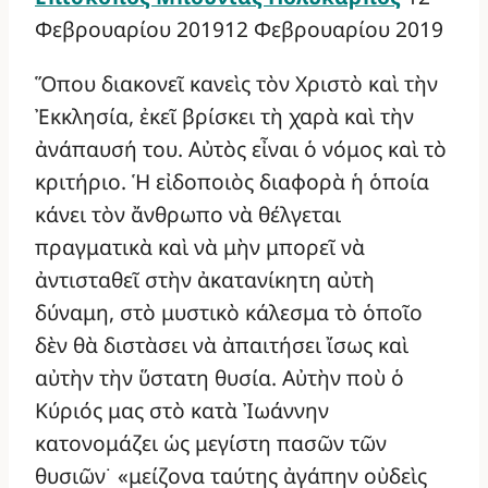
Φεβρουαρίου 2019
12 Φεβρουαρίου 2019
Ὅπου διακονεῖ κανεὶς τὸν Χριστὸ καὶ τὴν
Ἐκκλησία, ἐκεῖ βρίσκει τὴ χαρὰ καὶ τὴν
ἀνάπαυσή του. Αὐτὸς εἶναι ὁ νόμος καὶ τὸ
κριτήριο. Ἡ εἰδοποιὸς διαφορὰ ἡ ὁποία
κάνει τὸν ἄνθρωπο νὰ θέλγεται
πραγματικὰ καὶ νὰ μὴν μπορεῖ νὰ
ἀντισταθεῖ στὴν ἀκατανίκητη αὐτὴ
δύναμη, στὸ μυστικὸ κάλεσμα τὸ ὁποῖο
δὲν θὰ διστὰσει νὰ ἀπαιτήσει ἴσως καὶ
αὐτὴν τὴν ὕστατη θυσία. Αὐτὴν ποὺ ὁ
Κύριός μας στὸ κατὰ Ἰωάννην
κατονομάζει ὡς μεγίστη πασῶν τῶν
θυσιῶν˙ «μείζονα ταύτης ἀγάπην οὐδεὶς