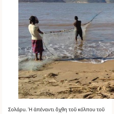
Σολάρυ. Ἡ ἀπέναντι ὄχθη τοῦ κόλπου τοῦ