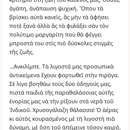
ἀγάπη, ἀνάπαυση ψυχική. Ὅπου τὰ
βρίσκει αὐτὰ κανεὶς, ἂς μὴν τὰ ἀφήσει
ποτὲ ξανὰ ἀλλὰ ἂς τὰ φυλάξει σὰν τὸν
πολύτιμο μαργαρίτη ποὺ θὰ φέγγει
μπροστά του στὶς πιὸ δύσκολες στιγμὲς
τῆς ζωῆς.
…Ανκιλίμπε. Τὰ λιγοστά μας προσωπικὰ
ἀντικείμενα ἔχουν φορτωθεῖ στὴν πιρόγα.
Σὲ λίγο βοηθάω τοὺς δύο ὁδηγούς μας,
πιστά παιδιὰ τῆς παραθαλάσσιας αὐτῆς
ἐνορίας μας νὰ τὴν ρίξουν στὰ νερὰ τοῦ
Ἰνδικοῦ. Χρυσογάλαζη θάλασσα! Ὁ ἀέρας
κι αὐτὸς κουρασμένος μὲ τὴ λιγοστή πιὰ
δύναμη, μὲ ὅση τοῦ ἀπέμεινε τόσον καιρό,