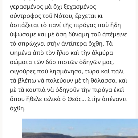
γερασμένος μὰ ὄχι ξεχασμένος
σύντροφος τοῦ Νότου, ἔρχεται κι
ἀσπάζεται τὸ πανί τῆς πιρόγας ποὺ ἤδη
ὑψώσαμε καὶ μὲ ὅση δύναμη τοῦ ἀπέμεινε
τὸ σπρώχνει στὴν ἀντίπερα ὄχθη. Τὰ
ψημένα ἀπὸ τὸν ἥλιο καὶ τὴν ἁλμύρα
σώματα τῶν δύο πιστῶν ὁδηγῶν μας,
φιγούρες ποὺ λησμόνησα, τώρα καὶ πάλι
τὰ βλέπω νὰ παλεύουν μὲ τὴ θάλασσα, καὶ
μὲ τὰ κουπιὰ νὰ ὁδηγοῦν τὴν πιρόγα ἐκεῖ
ὅπου ἤθελε τελικὰ ὁ Θεός… Στὴν ἀπέναντι
ὄχθη.