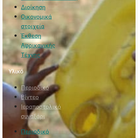
Διοίκηση
Οικονομικά
στοιχεία
Έκθεση
Αφρικανικής
Τέχνης
Υλικό
Περιοδικό
Βίντεο
Ιεραποστολικό
συναξάρι
Περιοδικό