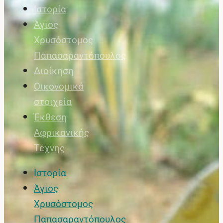
Ιστορία
Άγιος
Χρυσόστομος
Παπασαραντόπουλος
Διοίκηση
Οικονομικά
στοιχεία
Έκθεση
Αφρικανικής
Τέχνης
Ιστορία
Άγιος
Χρυσόστομος
Παπασαραντόπουλος