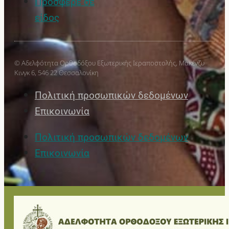
Πρόσφερε σε
είδος
© Αδελφότητα Ορθοδόξου Εξωτερικής Ιεραποστολής, Μακένζυ
Κινγκ 6, 546 22 Θεσσαλονίκη
Πολιτική προσωπικών δεδομένων
Επικοινωνία
Πολιτική προσωπικών δεδομένων
Επικοινωνία