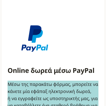
Online δωρεά μέσω PayPal
Μέσω της παρακάτω φόρμας, μπορείτε να
κάνετε μία εφάπαξ ηλεκτρονική δωρεά,
ή να εγγραφείτε ως υποστηρικτής μας, για
να καταβάλλετε ένα σταθερό βοήθημα για