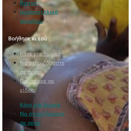
Βίντεο
Ιεραποστολικό
συναξάρι
Βοήθησε κι εσύ
Κάνε μία δωρεά
Να στηριζόμαστε
σε σένα;
Πρόσφερε σε
είδος
Κάνε μία δωρεά
Να στηριζόμαστε
σε σένα;