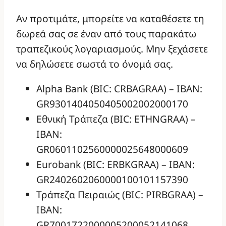
Αν προτιμάτε, μπορείτε να καταθέσετε τη
δωρεά σας σε έναν από τους παρακάτω
τραπεζικούς λογαριασμούς. Μην ξεχάσετε
να δηλώσετε σωστά το όνομά σας.
Alpha Bank (BIC: CRBAGRAA) – IBAN:
GR9301404050405002002000170
Εθνική Τράπεζα (BIC: ETHNGRAA) –
IBAN:
GR0601102560000025648000609
Eurobank (BIC: ERBKGRAA) – IBAN:
GR2402602060000100101157390
Τράπεζα Πειραιώς (BIC: PIRBGRAA) –
IBAN:
GR7001722000005200052141068