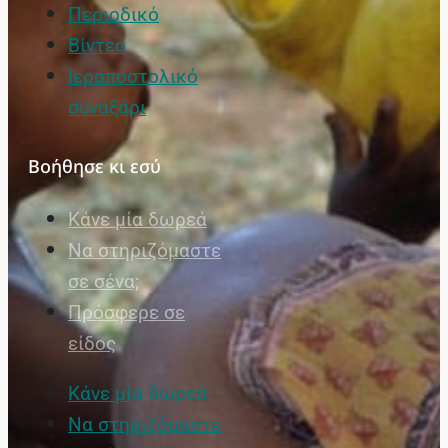
Περιοδικό
Βίντεο
Ιεραποστολικό
συναξάρι
Βοήθησε κι εσύ
Κάνε μία δωρεά
Να στηριζόμαστε
σε σένα;
Πρόσφερε σε
είδος
Κάνε μία δωρεά
Να στηριζόμαστε