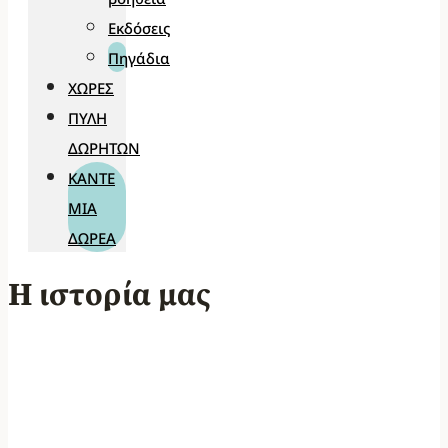
Εκδόσεις
Πηγάδια
ΧΏΡΕΣ
ΠΎΛΗ
ΔΩΡΗΤΏΝ
ΚΆΝΤΕ
ΜΊΑ
ΔΩΡΕΆ
Η ιστορία μας