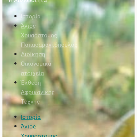
Ιστορία
Άγιος
Χρυσόστομος
Παπασαραντόπουλος
Διοίκηση
Οικονομικά
στοιχεία
Έκθεση
Αφρικανικής
Τέχνης
Ιστορία
Άγιος
Χρυσόστομος