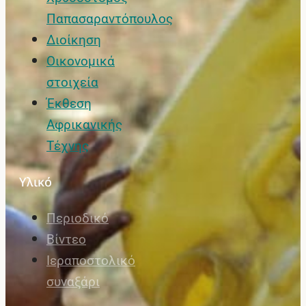
Παπασαραντόπουλος
Διοίκηση
Οικονομικά
στοιχεία
Έκθεση
Αφρικανικής
Τέχνης
Υλικό
Περιοδικό
Βίντεο
Ιεραποστολικό
συναξάρι