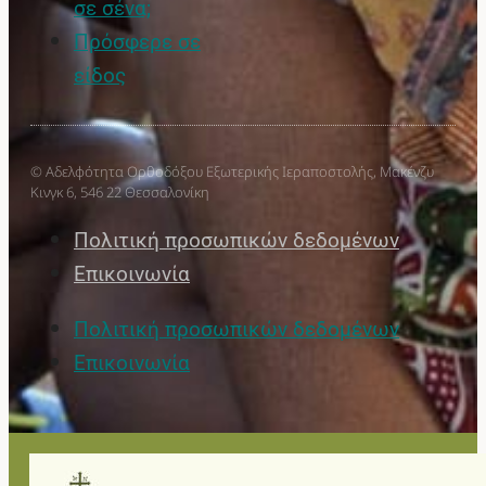
σε σένα;
Πρόσφερε σε
είδος
© Αδελφότητα Ορθοδόξου Εξωτερικής Ιεραποστολής, Μακένζυ
Κινγκ 6, 546 22 Θεσσαλονίκη
Πολιτική προσωπικών δεδομένων
Επικοινωνία
Πολιτική προσωπικών δεδομένων
Επικοινωνία