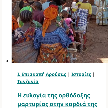
Ι. Επισκοπή Αρούσας
|
Ιστορίες
|
Τανζανία
Η ευλογία της ορθόδοξης
μαρτυρίας στην καρδιά της