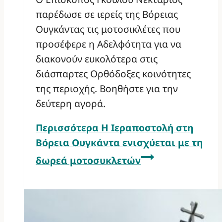
παρέδωσε σε ιερείς της Βόρειας
Ουγκάντας τις μοτοσικλέτες που
προσέφερε η Αδελφότητα για να
διακονούν ευκολότερα στις
διάσπαρτες Ορθόδοξες κοινότητες
της περιοχής. Βοηθήστε για την
δεύτερη αγορά.
Περισσότερα
Η Ιεραποστολή στη
Βόρεια Ουγκάντα ενισχύεται με τη
δωρεά μοτοσυκλετών