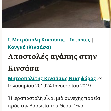
Ι. Μητρόπολη Κινσάσας
|
Ιστορίες
|
Κονγκό (Κινσάσα)
Αποστολές αγάπης στην
Κινσάσα
Μητροπολίτης Κινσάσας Νικηφόρος
24
Ιανουαρίου 2019
24 Ιανουαρίου 2019
Ἡ ἱεραποστολὴ εἶναι μιὰ συνεχὴς πορεία
πρὸς τὴν Βασιλεία τοῦ Θεοῦ. Ἕνα