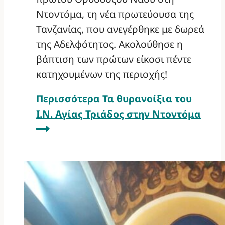
Ντοντόμα, τη νέα πρωτεύουσα της
Τανζανίας, που ανεγέρθηκε με δωρεά
της Αδελφότητος. Ακολούθησε η
βάπτιση των πρώτων είκοσι πέντε
κατηχουμένων της περιοχής!
Περισσότερα
Τα θυρανοίξια του
Ι.Ν. Αγίας Τριάδος στην Ντοντόμα