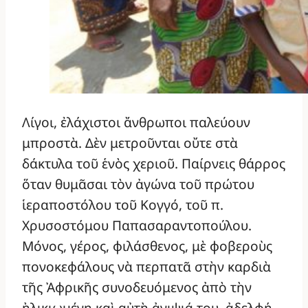
Λίγοι, ἐλάχιστοι ἄνθρωποι παλεύουν
μπροστὰ. Δὲν μετροῦνται οὔτε στὰ
δάκτυλα τοῦ ἑνὸς χεριοῦ. Παίρνεις θάρρος
ὅταν θυμᾶσαι τὸν ἀγώνα τοῦ πρώτου
ἱεραποστόλου τοῦ Κογγό, τοῦ π.
Χρυσοστόμου Παπασαραντοπούλου.
Μόνος, γέρος, φιλάσθενος, μὲ φοβεροὺς
πονοκεφάλους νὰ περπατᾶ στὴν καρδιὰ
τῆς Ἀφρικῆς συνοδευόμενος ἀπὸ τὴν
ἠλικιωμένη καὶ αὐτὴ ἀνιψιά του, ἀδελφή