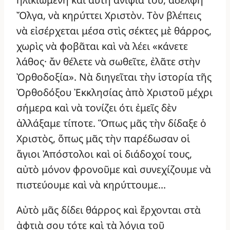
Ὄλγα, νὰ κηρύττει Χριστὸν. Τὸν βλέπεις
νὰ εἰσέρχεται μέσα στὶς σέκτες μὲ θάρρος,
χωρὶς νὰ φοβᾶται καὶ νὰ λέει «κάνετε
λάθος· ἄν θέλετε νὰ σωθεῖτε, ἐλᾶτε στὴν
Ὀρθοδοξία». Νὰ διηγεῖται τὴν ἱστορία τῆς
Ὀρθοδόξου Ἐκκλησίας ἀπὸ Χριστοῦ μέχρι
σήμερα καὶ νὰ τονίζει ότι ἐμεῖς δὲν
ἀλλάξαμε τίποτε. Ὅπως μᾶς τὴν δίδαξε ὁ
Χριστὸς, ὅπως μᾶς τὴν παρέδωσαν οἱ
ἅγιοι Ἀπόστολοι καὶ οἱ διάδοχοί τους,
αὐτὸ μόνον φρονοῦμε καὶ συνεχίζουμε νὰ
πιστεύουμε καὶ νὰ κηρύττουμε…
Αὐτὸ μᾶς δίδει θάρρος καὶ ἔρχονται στὰ
ἀφτιὰ σου τότε καὶ τὰ λόγια τοῦ