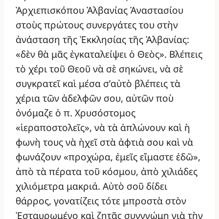
Ἀρχιεπισκόπου Ἀλβανίας Ἀναστασίου
στοὺς πρώτους συνεργάτες του στὴν
ἀνάσταση τῆς Ἐκκλησίας τῆς Ἀλβανίας:
«δὲν θὰ μᾶς ἐγκαταλείψει ὁ Θεὸς». Βλέπεις
τὸ χέρι τοῦ Θεοῦ νὰ σὲ σηκώνει, νὰ σὲ
συγκρατεῖ καὶ μέσα σ’αὐτὸ βλέπεις τὰ
χέρια τῶν ἀδελφῶν σου, αὐτῶν ποὺ
ὀνόμαζε ὁ π. Χρυσόστομος
«ἱεραποστολεῖς», νὰ τὰ ἀπλώνουν καὶ ἡ
φωνὴ τους νὰ ἠχεῖ στὰ ἀφτιὰ σου καὶ νὰ
φωνάζουν «προχώρα, ἐμεῖς εἴμαστε ἐδῶ»,
ἀπὸ τὰ πέρατα τοῦ κόσμου, ἀπὸ χιλιάδες
χιλιόμετρα μακριά. Αὐτὸ σοῦ δίδει
θάρρος, γονατίζεις τότε μπροστὰ στὸν
Ἐσταυρωμένο καὶ ζητᾶς συγγνώμη γιὰ τὴν