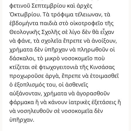
φετινοῦ Σεπτεμβρίου καὶ ἀρχὲς
Ὀκτωβρίου. Τὰ τρόφιμα τέλειωναν, τὰ
ἑβδομήντα παιδιὰ στὸ οἰκοτροφεῖο τῆς
Θεολογικῆς Σχολῆς σὲ λίγο δὲν θὰ εἶχαν
νὰ φάνε, τὰ σχολεῖα ἔπρεπε νὰ ἀνοίξουν,
χρήματα δὲν ὑπῆρχαν νὰ πληρωθοῦν οἱ
δάσκαλοι, τὸ μικρὸ νοσοκομεῖο ποὺ
κτίζεται σὲ φτωχογειτονιὰ τῆς Κινσάσας
προχωροῦσε ἀργὰ, ἔπρεπε νὰ ἑτοιμασθεῖ
ὁ ἐξοπλισμός του, οἰ ἀσθενεῖς
αὐξάνονταν, χρήματα νὰ ἀγορασθοῦν
φάρμακα ἤ νὰ κάνουν ἰατρικὲς ἐξετάσεις ἤ
νὰ νοσηλευθοῦν σὲ νοσοκομεῖα δὲν
ὑπῆρχαν.