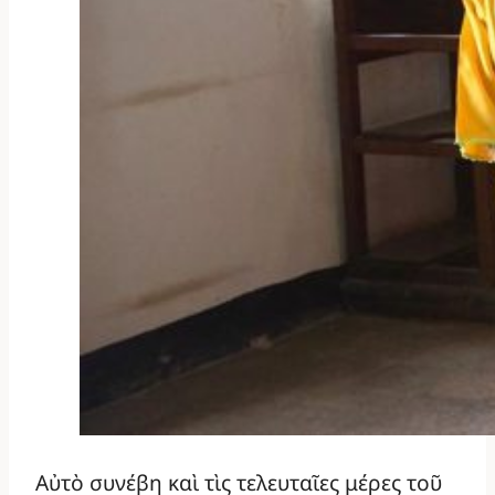
Αὐτὸ συνέβη καὶ τὶς τελευταῖες μέρες τοῦ