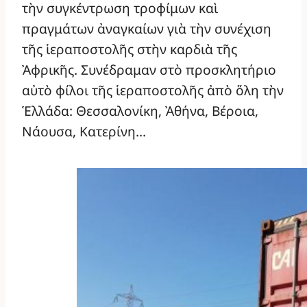
τὴν συγκέντρωση τροφίμων καὶ
πραγμάτων ἀναγκαίων γιὰ τὴν συνέχιση
τῆς ἱεραποστολῆς στὴν καρδιὰ τῆς
Ἀφρικῆς. Συνέδραμαν στὸ προσκλητήριο
αὐτὸ φίλοι τῆς ἱεραποστολῆς ἀπὸ ὅλη τὴν
Ἑλλάδα: Θεσσαλονίκη, Ἀθήνα, Βέροια,
Νάουσα, Κατερίνη…