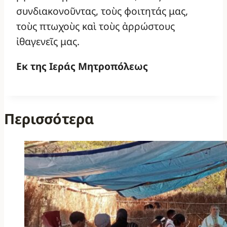
συνδιακονοῦντας, τοὺς φοιτητάς μας,
τοὺς πτωχοὺς καὶ τοὺς ἀρρώστους
ἰθαγενεῖς μας.
Εκ της Ιεράς Μητροπόλεως
Περισσότερα