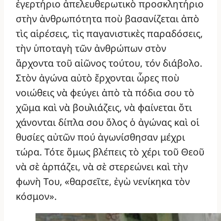
ἐγερτήριο ἀπελευθερωτικὸ προσκλητήριο
στὴν ἀνθρωπότητα ποὺ βασανίζεται ἀπὸ
τὶς αἱρέσεις, τὶς παγανιστικὲς παραδόσεις,
τὴν ὑποταγὴ τῶν ἀνθρώπων στὸν
ἄρχοντα τοῦ αἰῶνος τούτου, τόν διάβολο.
Στὸν ἀγώνα αὐτὸ ἔρχονται ὧρες ποὺ
νοιώθεις νὰ φεύγει ἀπὸ τὰ πόδια σου τὸ
χῶμα καὶ νὰ βουλιάζεις, νὰ φαίνεται ὄτι
χάνονται δίπλα σου ὅλος ὁ ἀγώνας καὶ οἱ
θυσίες αὐτῶν πού ἀγωνίσθησαν μέχρι
τώρα. Τότε ὅμως βλέπεις τὸ χέρι τοῦ Θεοῦ
νὰ σὲ ἁρπάζει, νὰ σὲ στερεώνει καὶ τὴν
φωνὴ Του, «θαρσεῖτε, ἐγὼ νενίκηκα τὸν
κόσμον».