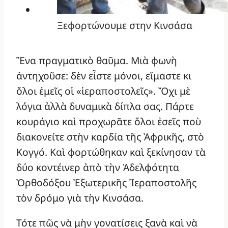
Ξεφορτώνουμε στην Κινσάσα
Ἕνα πραγματικὸ θαῦμα. Μιὰ φωνὴ
ἀντηχοῦσε: δὲν εἶστε μόνοι, εἴμαστε κι
ὅλοι ἐμεῖς οἱ «ἱεραποστολεῖς». Ὄχι μὲ
λόγια ἀλλὰ δυναμικὰ δίπλα σας. Πάρτε
κουράγιο καὶ προχωρᾶτε ὅλοι ἐσεῖς ποὺ
διακονείτε στὴν καρδία τῆς Ἀφρικῆς, στὸ
Κογγό. Καὶ φορτώθηκαν καὶ ξεκίνησαν τὰ
δύο κοντέινερ ἀπὸ τὴν Ἀδελφότητα
Ὀρθοδόξου Ἐξωτερικῆς Ἱεραποστολῆς
τὸν δρόμο γιὰ τὴν Κινσάσα.
Τότε πῶς νὰ μὴν γονατίσεις ξανὰ καὶ νὰ