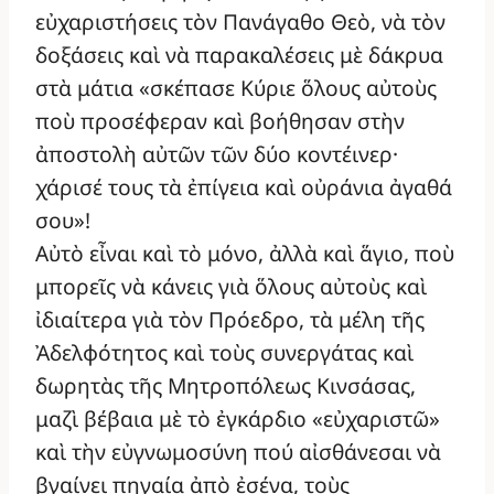
εὐχαριστήσεις τὸν Πανάγαθο Θεὸ, νὰ τὸν
δοξάσεις καὶ νὰ παρακαλέσεις μὲ δάκρυα
στὰ μάτια «σκέπασε Κύριε ὅλους αὐτοὺς
ποὺ προσέφεραν καὶ βοήθησαν στὴν
ἀποστολὴ αὐτῶν τῶν δύο κοντέινερ·
χάρισέ τους τὰ ἐπίγεια καὶ οὐράνια ἀγαθά
σου»!
Αὐτὸ εἶναι καὶ τὸ μόνο, ἀλλὰ καὶ ἅγιο, ποὺ
μπορεῖς νὰ κάνεις γιὰ ὅλους αὐτοὺς καὶ
ἰδιαίτερα γιὰ τὸν Πρόεδρο, τὰ μέλη τῆς
Ἀδελφότητος καὶ τοὺς συνεργάτας καὶ
δωρητὰς τῆς Μητροπόλεως Κινσάσας,
μαζὶ βέβαια μὲ τὸ ἐγκάρδιο «εὐχαριστῶ»
καὶ τὴν εὐγνωμοσύνη πού αἰσθάνεσαι νὰ
βγαίνει πηγαία ἀπὸ ἐσένα, τοὺς