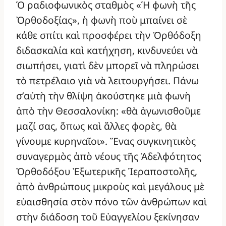
Ὁ ραδιοφωνικὸς σταθμὸς «Ἡ φωνὴ τῆς
Ὀρθοδοξίας», ἡ φωνὴ ποὺ μπαίνει σὲ
κάθε σπίτι καὶ προσφέρει τὴν Ὀρθόδοξη
διδασκαλία καὶ κατήχηση, κινδυνεύει νὰ
σιωπήσει, γιατὶ δὲν μπορεῖ νὰ πληρώσει
τὸ πετρέλαιο γιὰ νὰ λειτουργήσει. Πάνω
σ’αὐτὴ τὴν θλίψη ἀκούστηκε μιὰ φωνὴ
ἀπὸ τὴν Θεσσαλονίκη: «θὰ ἀγωνισθοῦμε
μαζί σας, ὅπως καὶ ἄλλες φορὲς, θὰ
γίνουμε κυρηναῖοι». Ἕνας συγκινητικὸς
συναγερμὸς ἀπὸ νέους τῆς Ἀδελφότητος
Ὀρθοδόξου Ἐξωτερικῆς Ἱεραποστολῆς,
ἀπὸ ἀνθρώπους μικροὺς καὶ μεγάλους μὲ
εὐαισθησία στὸν πόνο τῶν ἀνθρώπων καὶ
στὴν διάδοση τοῦ Εὐαγγελίου ξεκίνησαν