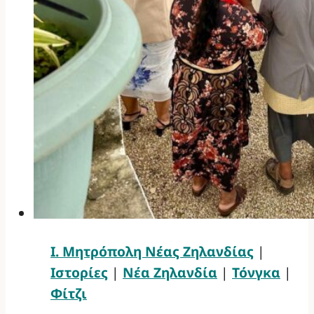
Ι. Μητρόπολη Νέας Ζηλανδίας
|
Ιστορίες
|
Νέα Ζηλανδία
|
Τόνγκα
|
Φίτζι