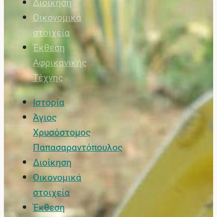
Διοίκηση
Οικονομικά
στοιχεία
Έκθεση
Αφρικανικής
Τέχνης
Ιστορία
Άγιος
Χρυσόστομος
Παπασαραντόπουλος
Διοίκηση
Οικονομικά
στοιχεία
Έκθεση