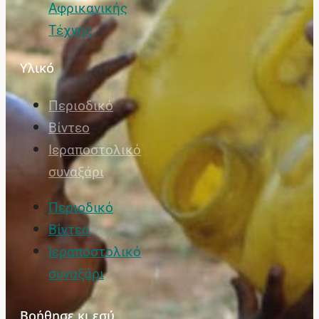
Αφρικανικής
Τέχνης
Υλικό
Περιοδικό
Βίντεο
Ιεραποστολικό
συναξάρι
Περιοδικό
Βίντεο
Ιεραποστολικό
συναξάρι
Βοήθησε κι εσύ