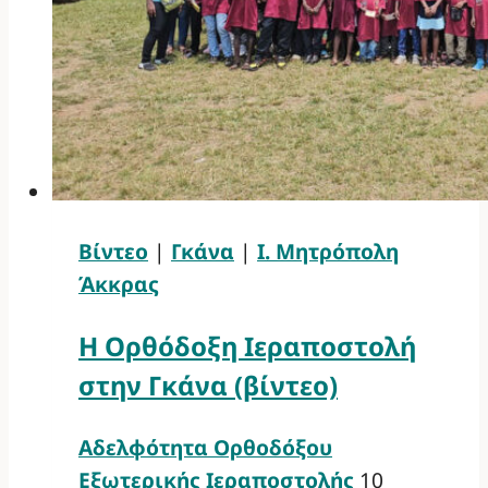
Βίντεο
|
Γκάνα
|
Ι. Μητρόπολη
Άκκρας
Η Ορθόδοξη Ιεραποστολή
στην Γκάνα (βίντεο)
Αδελφότητα Ορθοδόξου
Εξωτερικής Ιεραποστολής
10