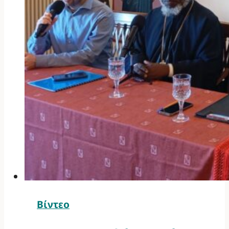
Βίντεο