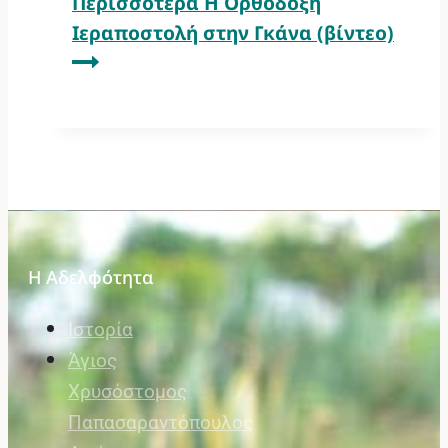
Περισσότερα
Η Ορθόδοξη
Ιεραποστολή στην Γκάνα (βίντεο)
Η Αδελφότητα
Ιστορία
Άγιος
Χρυσόστομος
Παπασαραντόπουλος