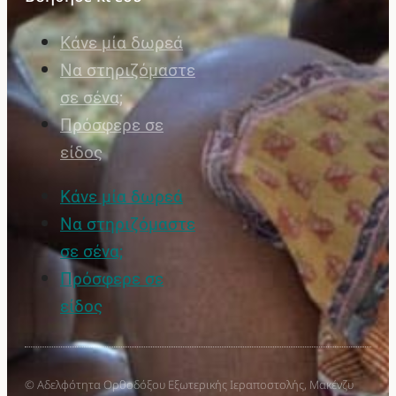
Κάνε μία δωρεά
Να στηριζόμαστε
σε σένα;
Πρόσφερε σε
είδος
Κάνε μία δωρεά
Να στηριζόμαστε
σε σένα;
Πρόσφερε σε
είδος
© Αδελφότητα Ορθοδόξου Εξωτερικής Ιεραποστολής, Μακένζυ