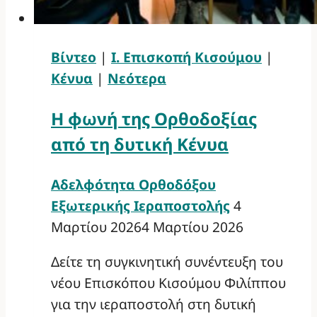
Βίντεο
|
Ι. Επισκοπή Κισούμου
|
Κένυα
|
Νεότερα
Η φωνή της Ορθοδοξίας
από τη δυτική Κένυα
Αδελφότητα Ορθοδόξου
Εξωτερικής Ιεραποστολής
4
Μαρτίου 2026
4 Μαρτίου 2026
Δείτε τη συγκινητική συνέντευξη του
νέου Επισκόπου Κισούμου Φιλίππου
για την ιεραποστολή στη δυτική