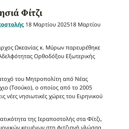
ησιά Φίτζι
ποστολής
18 Μαρτίου 2025
18 Μαρτίου
αρχος Ωκεανίας κ. Μύρων παρευρέθηκε
ς Αδελφότητας Ορθοδόξου Εξωτερικής
άτοχό του Μητροπολίτη από Νέας
ιο (Τσούκο), ο οποίος από το 2005
ις νέες νησιωτικές χώρες του Ειρηνικού
ατικότητα της Ιεραποστολής στα Φίτζι,
υργικών κειμένων στη φιτζιανή γλώσσα