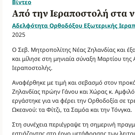
Βίντεο
Από την Ιεραποστολή στα ν
Αδελφότητα Ορθοδόξου Εξωτερικής Ιερα
2025
Ο Σεβ. Μητροπολίτης Νέας Ζηλανδίας και έξ
και μίλησε στη μηνιαία σύναξη Μαρτίου τη
Ιεραποστολής.
Αναφέρθηκε με τιμή και σεβασμό στον προκ
Ζηλανδίας πρώην Γάνου και Χώρας κ. Αμφιλόχ
εργάστηκε για να φέρει την Ορθοδοξία σε τρε
Ωκεανού: τα Φίτζι, τα Σαμόα και την Τόνγκα.
Στη συνέχεια περιέγραψε τη σημερινή πραγμ
εστιάζοντας στο έργο μετάφρασης των λειτο