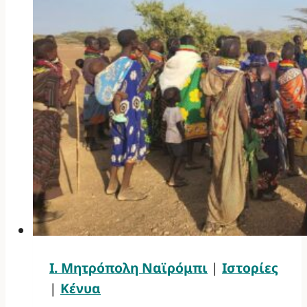
Ι. Μητρόπολη Ναϊρόμπι
|
Ιστορίες
|
Κένυα