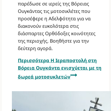
παρέδωσε σε ιερείς της Βόρειας
Ουγκάντας τις μοτοσικλέτες που
προσέφερε η Αδελφότητα για να
διακονούν ευκολότερα στις
διάσπαρτες Ορθόδοξες κοινότητες
της περιοχής. Βοηθήστε για την
δεύτερη αγορά.
Περισσότερα
Η Ιεραποστολή στη
Βόρεια Ουγκάντα ενισχύεται με τη
δωρεά μοτοσυκλετών