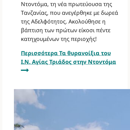
Ντοντόμα, τη νέα πρωτεύουσα της
Τανζανίας, που ανεγέρθηκε με δωρεά
της Αδελφότητος. Ακολούθησε η
βάπτιση των πρώτων είκοσι πέντε
κατηχουμένων της περιοχής!
Περισσότερα
Τα θυρανοίξια του
Ι.Ν. Αγίας Τριάδος στην Ντοντόμα