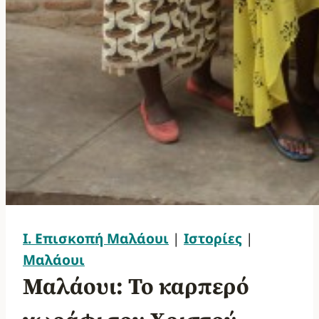
Ι. Επισκοπή Μαλάουι
|
Ιστορίες
|
Μαλάουι
Μαλάουι: Το καρπερό