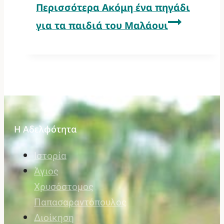
Περισσότερα
Ακόμη ένα πηγάδι
για τα παιδιά του Μαλάουι
Η Αδελφότητα
Ιστορία
Άγιος
Χρυσόστομος
Παπασαραντόπουλος
Διοίκηση