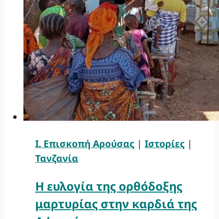
Ι. Επισκοπή Αρούσας
|
Ιστορίες
|
Τανζανία
Η ευλογία της ορθόδοξης
μαρτυρίας στην καρδιά της