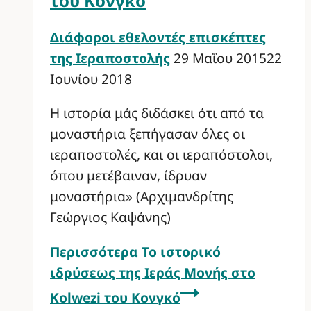
του Κονγκό
Διάφοροι εθελοντές επισκέπτες
της Ιεραποστολής
29 Μαΐου 2015
22
Ιουνίου 2018
Η ιστορία μάς διδάσκει ότι από τα
μοναστήρια ξεπήγασαν όλες οι
ιεραποστολές, και οι ιεραπόστολοι,
όπου μετέβαιναν, ίδρυαν
μοναστήρια» (Αρχιμανδρίτης
Γεώργιος Καψάνης)
Περισσότερα
Το ιστορικό
ιδρύσεως της Ιεράς Μονής στο
Kolwezi του Κονγκό