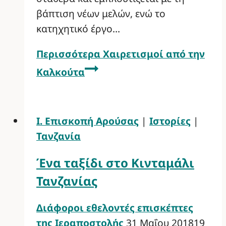
βάπτιση νέων μελών, ενώ το
κατηχητικό έργο…
Περισσότερα
Χαιρετισμοί από την
Καλκούτα
Ι. Επισκοπή Αρούσας
|
Ιστορίες
|
Τανζανία
Ένα ταξίδι στο Κινταμάλι
Τανζανίας
Διάφοροι εθελοντές επισκέπτες
της Ιεραποστολής
31 Μαΐου 2018
19