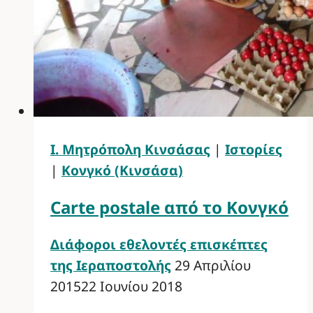
Ι. Μητρόπολη Κινσάσας
|
Ιστορίες
|
Κονγκό (Κινσάσα)
Carte postale από το Κονγκό
Διάφοροι εθελοντές επισκέπτες
της Ιεραποστολής
29 Απριλίου
2015
22 Ιουνίου 2018