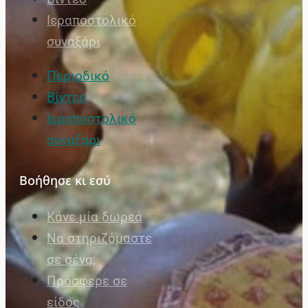
Ιεραποστολικό
συναξάρι
Περιοδικό
Βίντεο
Ιεραποστολικό
συναξάρι
Βοήθησε κι εσύ
Κάνε μία δωρεά
Να στηριζόμαστε
σε σένα;
Πρόσφερε σε
είδος