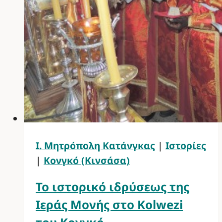
Ι. Μητρόπολη Κατάνγκας
|
Ιστορίες
|
Κονγκό (Κινσάσα)
Το ιστορικό ιδρύσεως της
Ιεράς Μονής στο Kolwezi