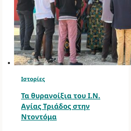
Ιστορίες
Τα θυρανοίξια του Ι.Ν.
Αγίας Τριάδος στην
Ντοντόμα