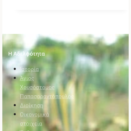
Η Αδελφότητα
Ιστορία
Άγιος
Χρυσόστομος
Παπασαραντόπουλος
Διοίκηση
Οικονομικά
στοιχεία