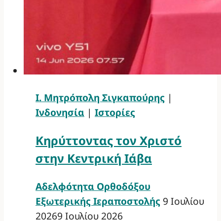
Ι. Μητρόπολη Σιγκαπούρης
|
Ινδονησία
|
Ιστορίες
Κηρύττοντας τον Χριστό
στην Κεντρική Ιάβα
Αδελφότητα Ορθοδόξου
Εξωτερικής Ιεραποστολής
9 Ιουλίου
2026
9 Ιουλίου 2026