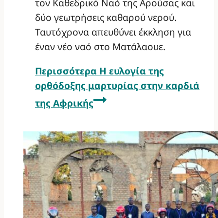
τον Καθεδρικό Ναό της Αρούσας και
δύο γεωτρήσεις καθαρού νερού.
Ταυτόχρονα απευθύνει έκκληση για
έναν νέο ναό στο Ματάλαουε.
Περισσότερα
Η ευλογία της
ορθόδοξης μαρτυρίας στην καρδιά
της Αφρικής