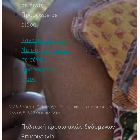
σε σένα;
Πρόσφερε σε
είδος
Κάνε μία δωρεά
Να στηριζόμαστε
σε σένα;
Πρόσφερε σε
είδος
© Αδελφότητα Ορθοδόξου Εξωτερικής Ιεραποστολής, Μακένζυ
Κινγκ 6, 546 22 Θεσσαλονίκη
Πολιτική προσωπικών δεδομένων
Επικοινωνία