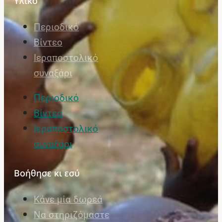
Υλικό
Περιοδικό
Βίντεο
Ιεραποστολικό
συναξάρι
Περιοδικό
Βίντεο
Ιεραποστολικό
συναξάρι
Βοήθησε κι εσύ
Κάνε μία δωρεά
Να στηριζόμαστε