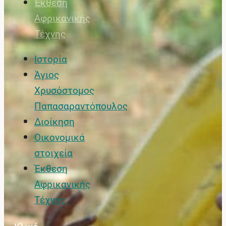
Έκθεση
Αφρικανικής
Τέχνης
Ιστορία
Άγιος
Χρυσόστομος
Παπασαραντόπουλος
Διοίκηση
Οικονομικά
στοιχεία
Έκθεση
Αφρικανικής
Τέχνης