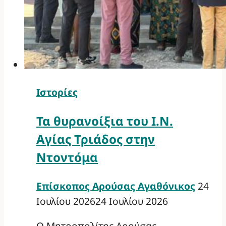
Ιστορίες
Τα θυρανοίξια του Ι.Ν.
Αγίας Τριάδος στην
Ντοντόμα
Επίσκοπος Αρούσας Αγαθόνικος
24
Ιουλίου 2026
24 Ιουλίου 2026
Ο Μητροπολίτης Αρούσας