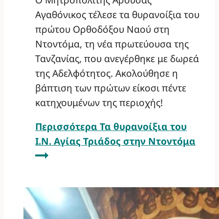
Αγαθόνικος τέλεσε τα θυρανοίξια του
πρώτου Ορθοδόξου Ναού στη
Ντοντόμα, τη νέα πρωτεύουσα της
Τανζανίας, που ανεγέρθηκε με δωρεά
της Αδελφότητος. Ακολούθησε η
βάπτιση των πρώτων είκοσι πέντε
κατηχουμένων της περιοχής!
Περισσότερα
Τα θυρανοίξια του
Ι.Ν. Αγίας Τριάδος στην Ντοντόμα