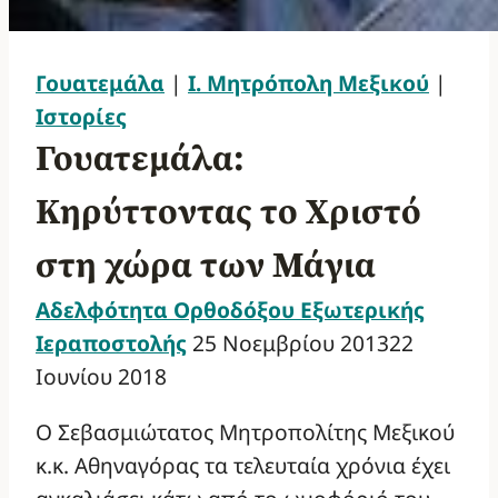
Γουατεμάλα
|
Ι. Μητρόπολη Μεξικού
|
Ιστορίες
Γουατεμάλα:
Κηρύττοντας το Χριστό
στη χώρα των Μάγια
Αδελφότητα Ορθοδόξου Εξωτερικής
Ιεραποστολής
25 Νοεμβρίου 2013
22
Ιουνίου 2018
Ο Σεβασμιώτατος Μητροπολίτης Μεξικού
κ.κ. Αθηναγόρας τα τελευταία χρόνια έχει