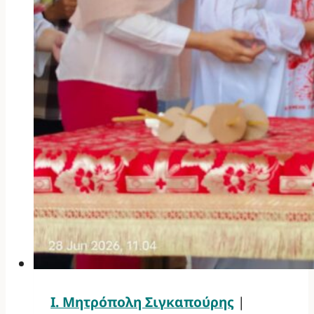
Ι. Μητρόπολη Σιγκαπούρης
|