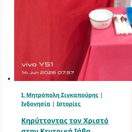
Ι. Μητρόπολη Σιγκαπούρης
|
Ινδονησία
|
Ιστορίες
Κηρύττοντας τον Χριστό
στην Κεντρική Ιάβα