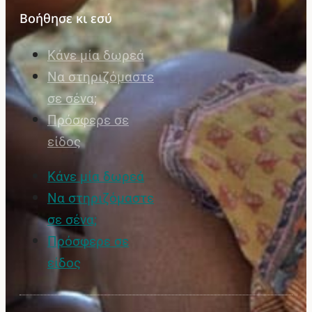
Βοήθησε κι εσύ
Κάνε μία δωρεά
Να στηριζόμαστε
σε σένα;
Πρόσφερε σε
είδος
Κάνε μία δωρεά
Να στηριζόμαστε
σε σένα;
Πρόσφερε σε
είδος