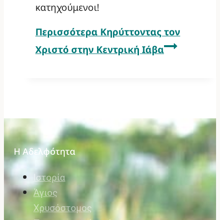
κατηχούμενοι!
Περισσότερα
Κηρύττοντας τον
Χριστό στην Κεντρική Ιάβα
Η Αδελφότητα
Ιστορία
Άγιος
Χρυσόστομος