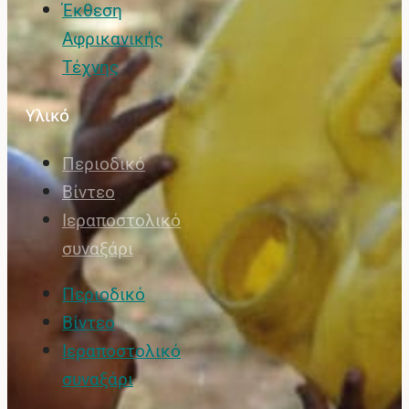
Έκθεση
Αφρικανικής
Τέχνης
Υλικό
Περιοδικό
Βίντεο
Ιεραποστολικό
συναξάρι
Περιοδικό
Βίντεο
Ιεραποστολικό
συναξάρι