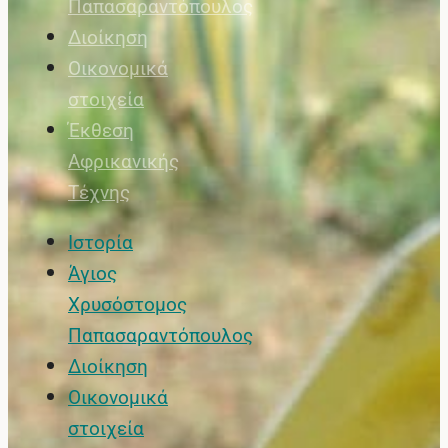
Παπασαραντόπουλος
Διοίκηση
Οικονομικά
στοιχεία
Έκθεση
Αφρικανικής
Τέχνης
Ιστορία
Άγιος
Χρυσόστομος
Παπασαραντόπουλος
Διοίκηση
Οικονομικά
στοιχεία