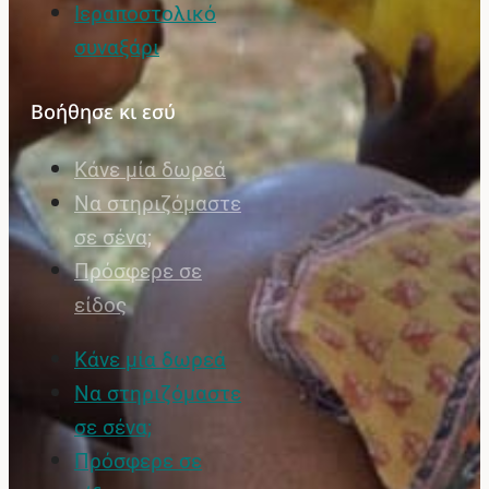
Ιεραποστολικό
συναξάρι
Βοήθησε κι εσύ
Κάνε μία δωρεά
Να στηριζόμαστε
σε σένα;
Πρόσφερε σε
είδος
Κάνε μία δωρεά
Να στηριζόμαστε
σε σένα;
Πρόσφερε σε