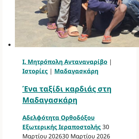
Ι. Μητρόπολη Ανταναναρίβο
|
Ιστορίες
|
Μαδαγασκάρη
Ένα ταξίδι καρδιάς στη
Μαδαγασκάρη
Αδελφότητα Ορθοδόξου
Εξωτερικής Ιεραποστολής
30
Μαρτίου 2026
30 Μαρτίου 2026