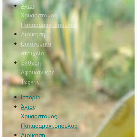
Άγιος
Χρυσόστομος
Παπασαραντόπουλος
Διοίκηση
Οικονομικά
στοιχεία
Έκθεση
Αφρικανικής
Τέχνης
Ιστορία
Άγιος
Χρυσόστομος
Παπασαραντόπουλος
Διοίκηση