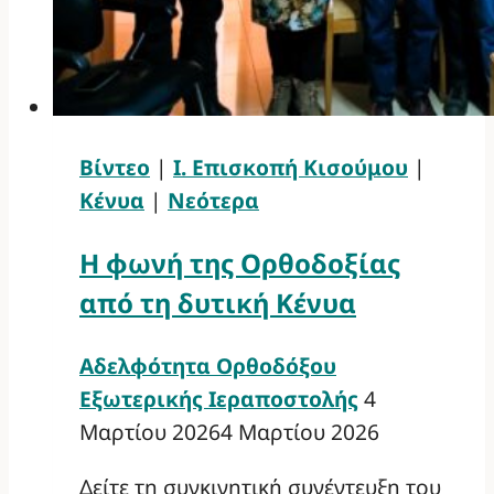
Βίντεο
|
Ι. Επισκοπή Κισούμου
|
Κένυα
|
Νεότερα
Η φωνή της Ορθοδοξίας
από τη δυτική Κένυα
Αδελφότητα Ορθοδόξου
Εξωτερικής Ιεραποστολής
4
Μαρτίου 2026
4 Μαρτίου 2026
Δείτε τη συγκινητική συνέντευξη του