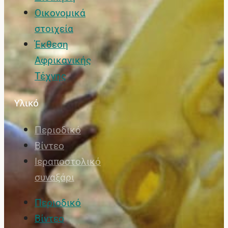
Οικονομικά
στοιχεία
Έκθεση
Αφρικανικής
Τέχνης
Υλικό
Περιοδικό
Βίντεο
Ιεραποστολικό
συναξάρι
Περιοδικό
Βίντεο