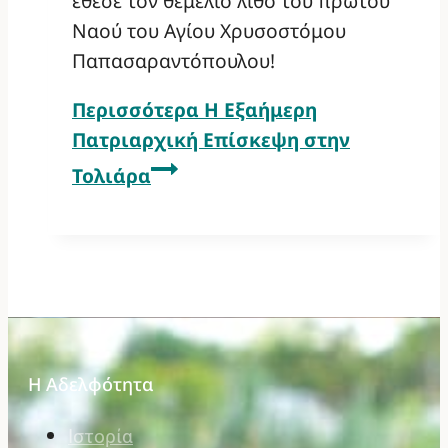
έθεσε τον θεμέλιο λίθο του πρώτου
Ναού του Αγίου Χρυσοστόμου
Παπασαραντόπουλου!
Περισσότερα
Η Εξαήμερη
Πατριαρχική Επίσκεψη στην
Τολιάρα
Η Αδελφότητα
Ιστορία