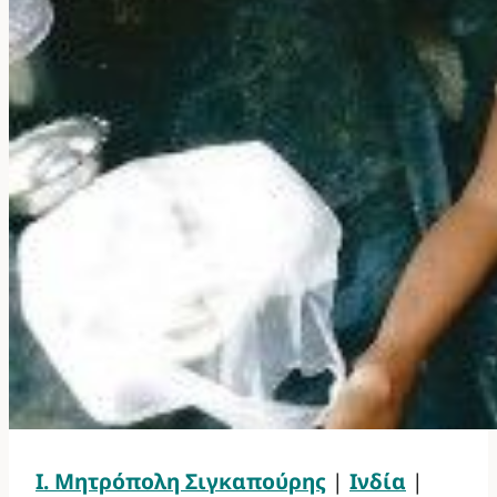
Ι. Μητρόπολη Σιγκαπούρης
|
Ινδία
|