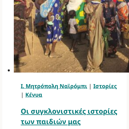
Ι. Μητρόπολη Ναϊρόμπι
|
Ιστορίες
|
Κένυα
Οι συγκλονιστικές ιστορίες
των παιδιών μας