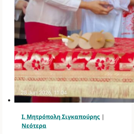
Ι. Μητρόπολη Σιγκαπούρης
|
Νεότερα