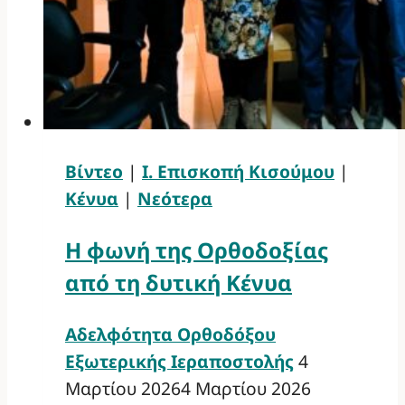
Βίντεο
|
Ι. Επισκοπή Κισούμου
|
Κένυα
|
Νεότερα
Η φωνή της Ορθοδοξίας
από τη δυτική Κένυα
Αδελφότητα Ορθοδόξου
Εξωτερικής Ιεραποστολής
4
Μαρτίου 2026
4 Μαρτίου 2026