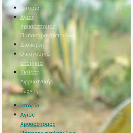
Ιστορία
Άγιος
Χρυσόστομος
Παπασαραντόπουλος
Διοίκηση
Οικονομικά
στοιχεία
Έκθεση
Αφρικανικής
Τέχνης
Ιστορία
Άγιος
Χρυσόστομος