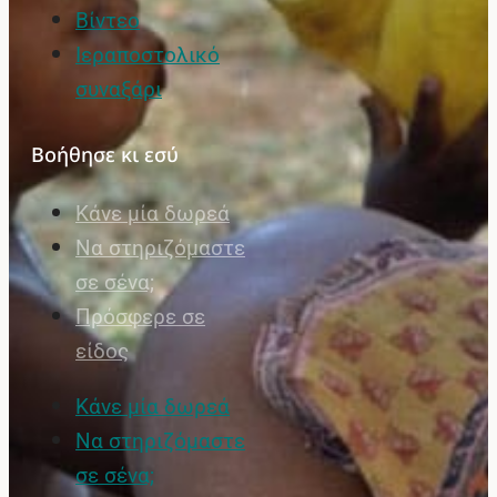
Βίντεο
Ιεραποστολικό
συναξάρι
Βοήθησε κι εσύ
Κάνε μία δωρεά
Να στηριζόμαστε
σε σένα;
Πρόσφερε σε
είδος
Κάνε μία δωρεά
Να στηριζόμαστε
σε σένα;