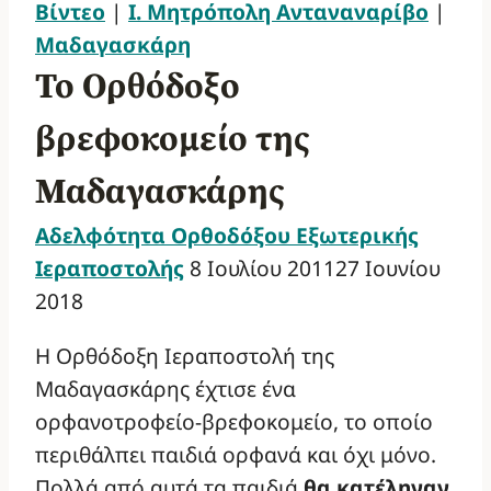
Βίντεο
|
Ι. Μητρόπολη Ανταναναρίβο
|
Μαδαγασκάρη
Το Ορθόδοξο
βρεφοκομείο της
Μαδαγασκάρης
Αδελφότητα Ορθοδόξου Εξωτερικής
Ιεραποστολής
8 Ιουλίου 2011
27 Ιουνίου
2018
Η Ορθόδοξη Ιεραποστολή της
Μαδαγασκάρης έχτισε ένα
ορφανοτροφείο-βρεφοκομείο, το οποίο
περιθάλπει παιδιά ορφανά και όχι μόνο.
Πολλά από αυτά τα παιδιά
θα κατέληγαν