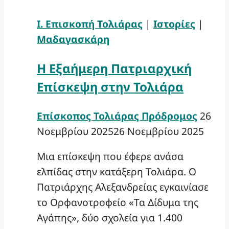
Ι. Επισκοπή Τολιάρας
|
Ιστορίες
|
Μαδαγασκάρη
Η Εξαήμερη Πατριαρχική
Επίσκεψη στην Τολιάρα
Επίσκοπος Τολιάρας Πρόδρομος
26
Νοεμβρίου 2025
26 Νοεμβρίου 2025
Μια επίσκεψη που έφερε ανάσα
ελπίδας στην κατάξερη Τολιάρα. O
Πατριάρχης Αλεξανδρείας εγκαινίασε
το Ορφανοτροφείο «Τα Δίδυμα της
Αγάπης», δύο σχολεία για 1.400