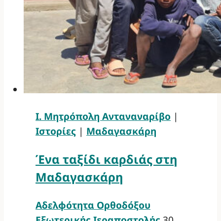
Ι. Μητρόπολη Ανταναναρίβο
|
Ιστορίες
|
Μαδαγασκάρη
Ένα ταξίδι καρδιάς στη
Μαδαγασκάρη
Αδελφότητα Ορθοδόξου
Εξωτερικής Ιεραποστολής
30