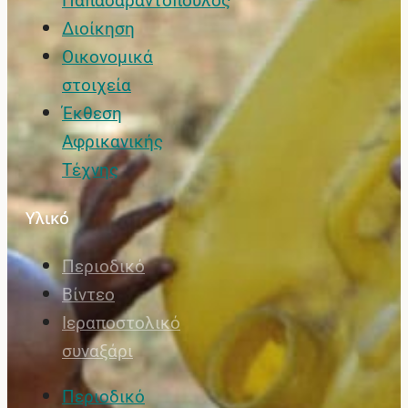
Παπασαραντόπουλος
Διοίκηση
Οικονομικά
στοιχεία
Έκθεση
Αφρικανικής
Τέχνης
Υλικό
Περιοδικό
Βίντεο
Ιεραποστολικό
συναξάρι
Περιοδικό