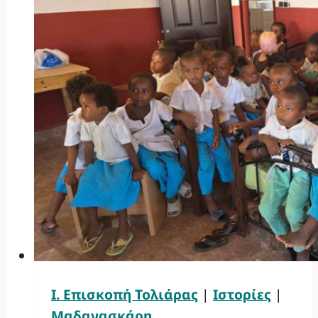
Ι. Επισκοπή Τολιάρας
|
Ιστορίες
|
Μαδαγασκάρη