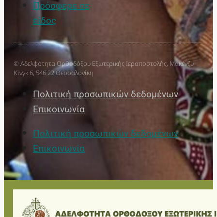
Πρόσφερε σε
είδος
© Αδελφότητα Ορθοδόξου Εξωτερικής Ιεραποστολής, Μακένζυ
Κινγκ 6, 546 22 Θεσσαλονίκη
Πολιτική προσωπικών δεδομένων
Επικοινωνία
Πολιτική προσωπικών δεδομένων
Επικοινωνία