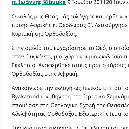
π. Ιωάννης Kibuuka
9 Ιουνίου 2011
20 Ιουνί
Ο καλός μας Θεός μάς ευλόγησε και ήρθε κον
πάσης Αφρικής κ. Θεόδωρος Β΄. Λειτούργησε 
Κυριακή της Ορθοδοξίας.
Στην ομιλία του ευχαρίστησε το Θεό, ο οποίο
στην Ουγκάντα, μια χώρα και μια εκκλησία 
Εκκλησία. Αναφέρθηκε στους πρωτοπόρους τη
Ορθοδοξίας στην Αφρική.
Ανακοίνωσε την εκλογή ως Γενικού Επιτρόπου
Byakatonda καθηγητή στο Ιερατικό Σεμινάρι
σπούδασε στη Θεολογική Σχολή της Θεσσαλον
Αδελφότητας Ορθοδόξου Εξωτερικής Ιεραπο
Την ίδια μέρα ευλόγησε τη θεμελίωση του γυ