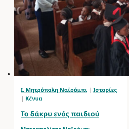
Ι. Μητρόπολη Ναϊρόμπι
|
Ιστορίες
|
Κένυα
Το δάκρυ ενός παιδιού
Μητροπολίτης Ναϊρόμπι