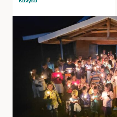
Κονγκό