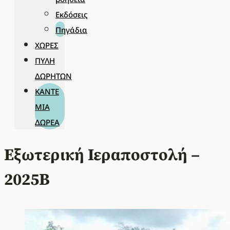
Εκδόσεις
Πηγάδια
ΧΏΡΕΣ
ΠΎΛΗ
ΔΩΡΗΤΏΝ
ΚΆΝΤΕ
ΜΊΑ
ΔΩΡΕΆ
Εξωτερική Ιεραποστολή –
2025Β