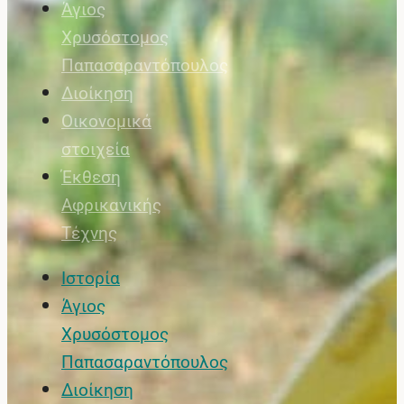
Άγιος
Χρυσόστομος
Παπασαραντόπουλος
Διοίκηση
Οικονομικά
στοιχεία
Έκθεση
Αφρικανικής
Τέχνης
Ιστορία
Άγιος
Χρυσόστομος
Παπασαραντόπουλος
Διοίκηση