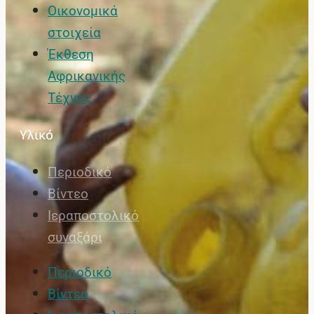
Οικονομικά
στοιχεία
Έκθεση
Αφρικανικής
Τέχνης
Υλικό
Περιοδικό
Βίντεο
Ιεραποστολικό
συναξάρι
Περιοδικό
Βίντεο