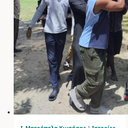
Ι. Μητρόπολη Κινσάσας
|
Ιστορίες