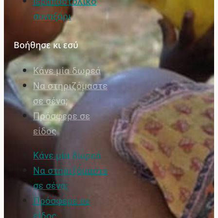
Ιεραποστολικό
συναξάρι
Βοήθησε κι εσύ
Κάνε μία δωρεά
Να στηριζόμαστε
σε σένα;
Πρόσφερε σε
είδος
Κάνε μία δωρεά
Να στηριζόμαστε
σε σένα;
Πρόσφερε σε
είδος