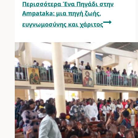
Περισσότερα
Ένα Πηγάδι στην
Ampataka: μια πηγή ζωής,
ευγνωμοσύνης και χάριτος