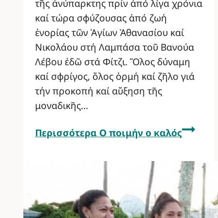
τῆς ἀνύπαρκτης πρίν ἀπό λίγα χρόνια
καί τώρα σφύζουσας ἀπό ζωή
ἐνορίας τῶν Ἁγίων Ἀθανασίου καί
Νικολάου στή Λαμπάσα τοῦ Βανούα
Λέβου ἐδῶ στά Φίτζι. Ὅλος δύναμη
καί σφρίγος, ὅλος ὁρμή καί ζῆλο γιά
τήν προκοπή καί αὔξηση τῆς
μοναδικῆς…
Περισσότερα
Ο ποιμήν ο καλός