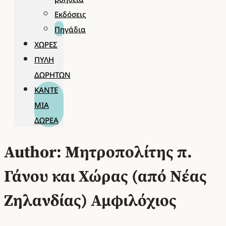
Εκδόσεις
Πηγάδια
ΧΏΡΕΣ
ΠΎΛΗ
ΔΩΡΗΤΏΝ
ΚΆΝΤΕ
ΜΊΑ
ΔΩΡΕΆ
Author: Μητροπολίτης π.
Γάνου και Χώρας (από Νέας
Ζηλανδίας) Αμφιλόχιος