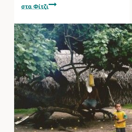
στα Φίτζι