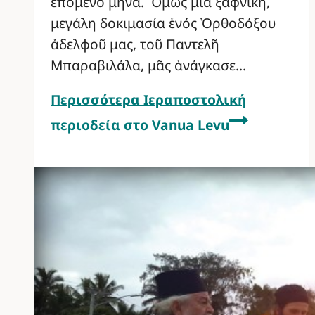
ἑπόμενο μήνα. Ὅμως μία ξαφνική,
μεγάλη δοκιμασία ἑνός Ὀρθοδόξου
ἀδελφοῦ μας, τοῦ Παντελῆ
Μπαραβιλάλα, μᾶς ἀνάγκασε…
Περισσότερα
Ιεραποστολική
περιοδεία στο Vanua Levu