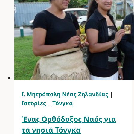
Ι. Μητρόπολη Νέας Ζηλανδίας
|
Ιστορίες
|
Τόνγκα
Ένας Ορθόδοξος Ναός για
τα νησιά Τόνγκα