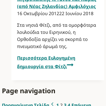
(από Νέας Ζηλανδίας) Αμφιλόχιος
16 Οκτωβρίου 2012
22 Ιουνίου 2018
Στα νησιά Φίτζι, από τα ομορφότερα
λουλούδια του Ειρηνικού, η
Ορθοδοξία αρχίζει να σκορπά το
πνευματικό άρωμά της.
Περισσότερα
Ευλογημένη
δημιουργία στα Φίτζι
Page navigation
Προηγούμενη Σελίδα
1
2
3
4
Επόμενη