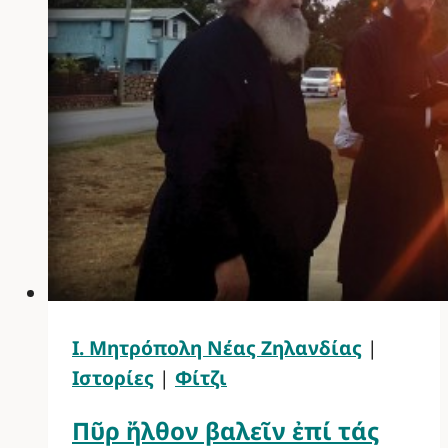
Ι. Μητρόπολη Νέας Ζηλανδίας
|
Ιστορίες
|
Φίτζι
Πῦρ ἤλθον βαλεῖν ἐπί τάς