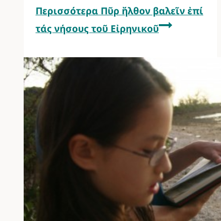
Περισσότερα
Πῦρ ἤλθον βαλεῖν ἐπί
τάς νήσους τοῦ Εἰρηνικοῦ