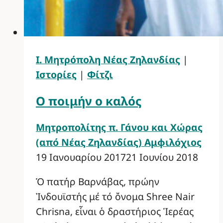
Ι. Μητρόπολη Νέας Ζηλανδίας
|
Ιστορίες
|
Φίτζι
Ο ποιμήν ο καλός
Μητροπολίτης π. Γάνου και Χώρας
(από Νέας Ζηλανδίας) Αμφιλόχιος
19 Ιανουαρίου 2017
21 Ιουνίου 2018
Ὁ πατήρ Βαρνάβας, πρώην
Ἰνδουϊστής μέ τό ὄνομα Shree Nair
Chrisna, εἷναι ὁ δραστήριος Ἱερέας