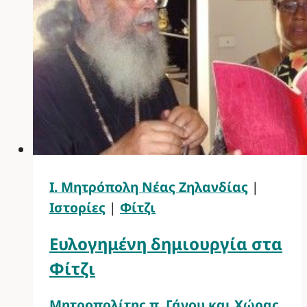
Ι. Μητρόπολη Νέας Ζηλανδίας
|
Ιστορίες
|
Φίτζι
Ευλογημένη δημιουργία στα
Φίτζι
Μητροπολίτης π. Γάνου και Χώρας