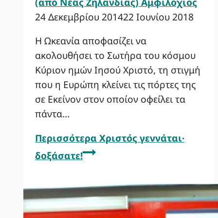
(από Νέας Ζηλανδίας) Αμφιλόχιος
24 Δεκεμβρίου 2014
22 Ιουνίου 2018
Η Ωκεανία αποφασίζει να
ακολουθήσει το Σωτήρα του κόσμου
Κύριον ημών Ιησού Χριστό, τη στιγμή
που η Ευρώπη κλείνει τις πόρτες της
σε Εκείνον στον οποίον οφείλει τα
πάντα…
Περισσότερα
Χριστός γεννάται·
δοξάσατε!