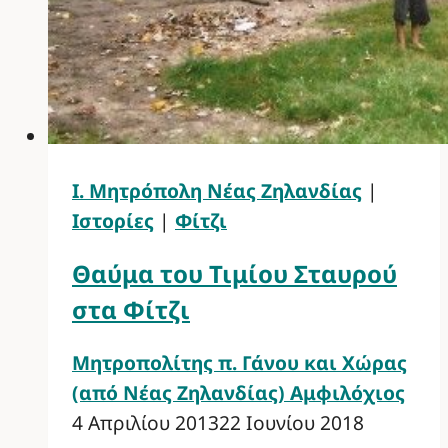
Ι. Μητρόπολη Νέας Ζηλανδίας
|
Ιστορίες
|
Φίτζι
Θαύμα του Τιμίου Σταυρού
στα Φίτζι
Μητροπολίτης π. Γάνου και Χώρας
(από Νέας Ζηλανδίας) Αμφιλόχιος
4 Απριλίου 2013
22 Ιουνίου 2018