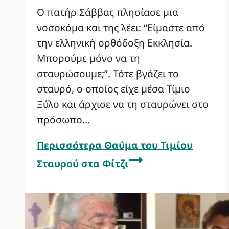
Ο πατήρ Σάββας πλησίασε µια
νοσοκόµα και της λέει: “Είµαστε από
την ελληνική ορθόδοξη Εκκλησία.
Μπορούµε µόνο να τη
σταυρώσουµε;”. Τότε βγάζει το
σταυρό, ο οποίος είχε µέσα Τίµιο
Ξύλο και άρχισε να τη σταυρώνει στο
πρόσωπο…
Περισσότερα
Θαύμα του Τιμίου
Σταυρού στα Φίτζι