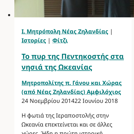
Ι. Μητρόπολη Νέας Ζηλανδίας
|
Ιστορίες
|
Φίτζι
Το πυρ της Πεντηκοστής στα
νησιά της Ωκεανίας
Μητροπολίτης π. Γάνου και Χώρας
(από Νέας Ζηλανδίας) Αμφιλόχιος
24 Νοεμβρίου 2014
22 Ιουνίου 2018
Η φωτιά της Ιεραποστολής στην
Ωκεανία επεκτείνεται και σε άλλες
χώρες. Ήδη η πρώτη ιστορική