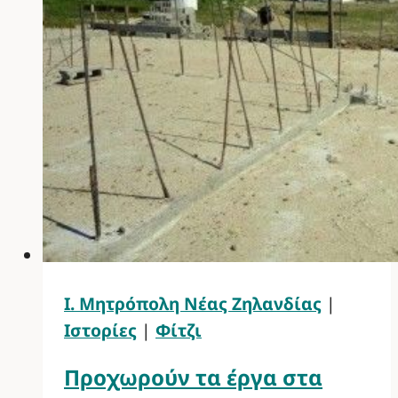
Ι. Μητρόπολη Νέας Ζηλανδίας
|
Ιστορίες
|
Φίτζι
Προχωρούν τα έργα στα