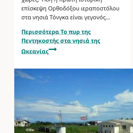
επίσκεψη Ορθοδόξου ιεραποστόλου
στα νησιά Τόνγκα είναι γεγονός…
Περισσότερα
Το πυρ της
Πεντηκοστής στα νησιά της
Ωκεανίας