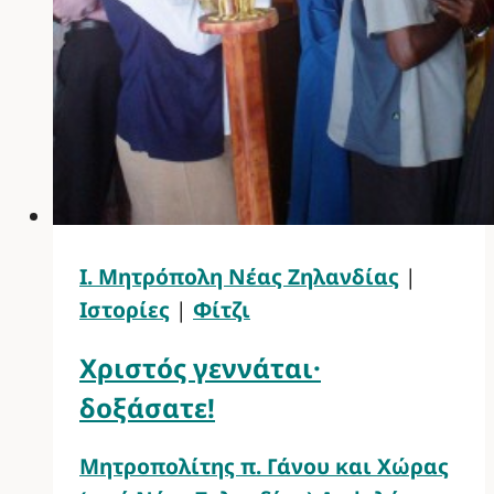
Ι. Μητρόπολη Νέας Ζηλανδίας
|
Ιστορίες
|
Φίτζι
Χριστός γεννάται·
δοξάσατε!
Μητροπολίτης π. Γάνου και Χώρας