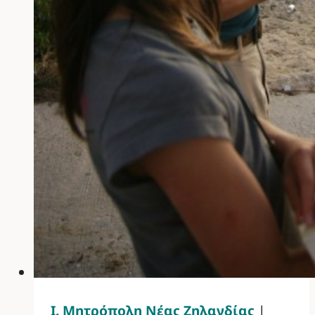
Ι. Μητρόπολη Νέας Ζηλανδίας
|