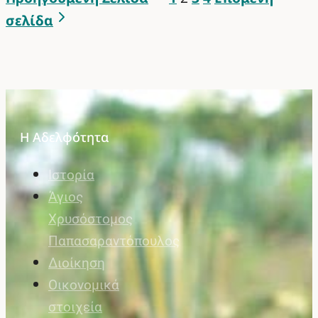
σελίδα
Η Αδελφότητα
Ιστορία
Άγιος
Χρυσόστομος
Παπασαραντόπουλος
Διοίκηση
Οικονομικά
στοιχεία