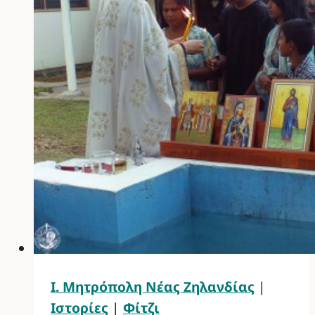
Ι. Μητρόπολη Νέας Ζηλανδίας
|
Ιστορίες
|
Φίτζι