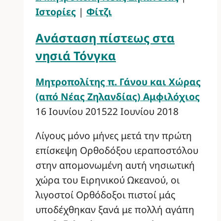
Ιστορίες
|
Φίτζι
Ανάσταση πίστεως στα
νησιά Τόνγκα
Μητροπολίτης π. Γάνου και Χώρας
(από Νέας Ζηλανδίας) Αμφιλόχιος
16 Ιουνίου 2015
22 Ιουνίου 2018
Λίγους μόνο μήνες μετά την πρώτη
επίσκεψη Ορθοδόξου ιεραποστόλου
στην απομονωμένη αυτή νησιωτική
χώρα του Ειρηνικού Ωκεανού, οι
λιγοστοί Ορθόδοξοι πιστοί μάς
υποδέχθηκαν ξανά με πολλή αγάπη