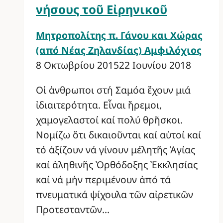
νήσους τοῦ Εἰρηνικοῦ
Μητροπολίτης π. Γάνου και Χώρας
(από Νέας Ζηλανδίας) Αμφιλόχιος
8 Οκτωβρίου 2015
22 Ιουνίου 2018
Οἱ ἀνθρωποι στή Σαμόα ἔχουν μιά
ἰδιαιτερότητα. Εἶναι ἤρεμοι,
χαμογελαστοί καί πολύ θρῆσκοι.
Νομίζω ὅτι δικαιοῦνται καί αὐτοί καί
τό ἀξίζουν νά γίνουν μέλητῆς Ἁγίας
καί ἀληθινῆς Ὀρθόδοξης Ἐκκλησίας
καί νά μήν περιμένουν ἀπό τά
πνευματικά ψίχουλα τῶν αἰρετικῶν
Προτεσταντῶν…