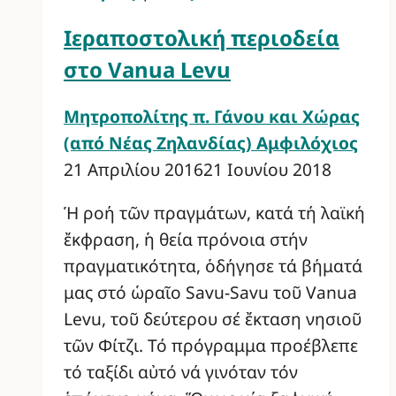
Ιεραποστολική περιοδεία
στο Vanua Levu
Μητροπολίτης π. Γάνου και Χώρας
(από Νέας Ζηλανδίας) Αμφιλόχιος
21 Απριλίου 2016
21 Ιουνίου 2018
Ἡ ροή τῶν πραγμάτων, κατά τή λαϊκή
ἔκφραση, ἡ θεία πρόνοια στήν
πραγματικότητα, ὁδήγησε τά βήματά
μας στό ὡραῖο Savu-Savu τοῦ Vanua
Levu, τοῦ δεύτερου σέ ἔκταση νησιοῦ
τῶν Φίτζι. Τό πρόγραμμα προέβλεπε
τό ταξίδι αὐτό νά γινόταν τόν