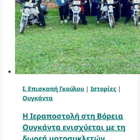
Ι. Επισκοπή Γκούλου
|
Ιστορίες
|
Ουγκάντα
Η Ιεραποστολή στη Βόρεια
Ουγκάντα ενισχύεται με τη
δωρεά μοτοσυκλετών