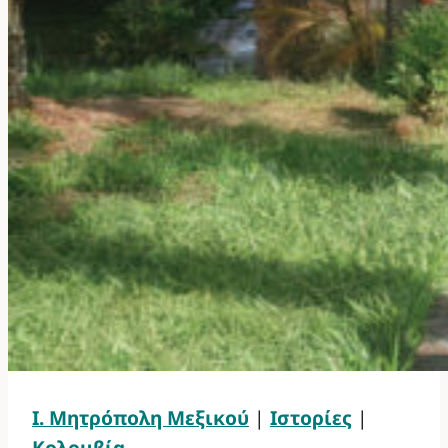
Ι. Μητρόπολη Μεξικού
|
Ιστορίες
|
Κολομβία