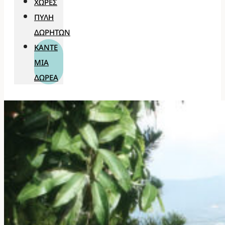
ΧΏΡΕΣ
ΠΎΛΗ
ΔΩΡΗΤΏΝ
ΚΆΝΤΕ
ΜΊΑ
ΔΩΡΕΆ