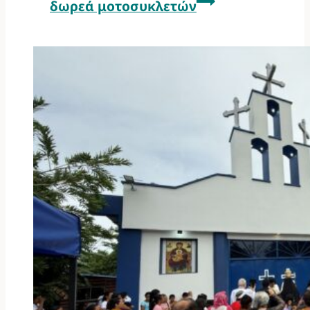
δωρεά μοτοσυκλετών