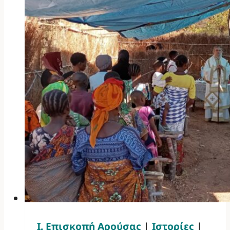
Ι. Επισκοπή Αρούσας
|
Ιστορίες
|