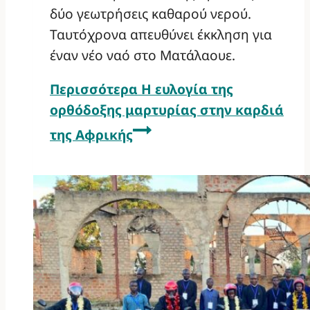
δύο γεωτρήσεις καθαρού νερού.
Ταυτόχρονα απευθύνει έκκληση για
έναν νέο ναό στο Ματάλαουε.
Περισσότερα
Η ευλογία της
ορθόδοξης μαρτυρίας στην καρδιά
της Αφρικής