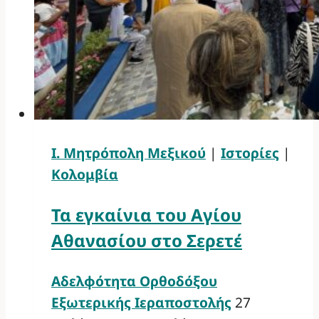
Ι. Μητρόπολη Μεξικού
|
Ιστορίες
|
Κολομβία
Τα εγκαίνια του Αγίου
Αθανασίου στο Σερετέ
Αδελφότητα Ορθοδόξου
Εξωτερικής Ιεραποστολής
27