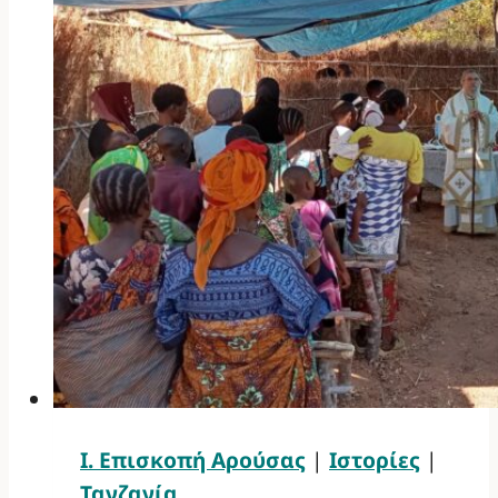
Ι. Επισκοπή Αρούσας
|
Ιστορίες
|
Τανζανία