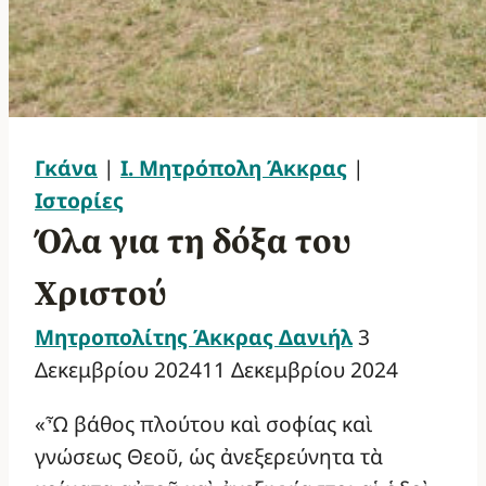
Γκάνα
|
Ι. Μητρόπολη Άκκρας
|
Ιστορίες
Όλα για τη δόξα του
Χριστού
Μητροπολίτης Άκκρας Δανιήλ
3
Δεκεμβρίου 2024
11 Δεκεμβρίου 2024
«Ὦ βάθος πλούτου καὶ σοφίας καὶ
γνώσεως Θεοῦ, ὡς ἀνεξερεύνητα τὰ