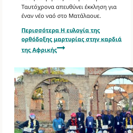
Ταυτόχρονα απευθύνει έκκληση για
έναν νέο ναό στο Ματάλαουε.
Περισσότερα
Η ευλογία της
ορθόδοξης μαρτυρίας στην καρδιά
της Αφρικής