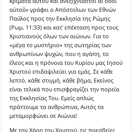
κρίματα αὐτοῦ καὶ ἀνεξιχνίαστοι αἱ ὁδοὶ
αὐτοῦ» γράφει ο Απόστολων των Εθνών
Παύλος προς την Εκκλησία της Ρώμης
(Ρωμ. 11:33) και κατ’ επέκταση προς τους
Χριστιανούς όλων των αιώνων. Για το
«μέγα το μυστήριο» της σωτηρίας των
ανθρωπίνων ψυχών, που η αγάπη, το
έλεος και η πρόνοια του Κυρίου μας Ιησού
Χριστού επιδαψιλεύει για εμάς. Σε κάθε
λεπτό, κάθε στιγμή, κάθε βήμα, Εκείνος
είναι τελικά που επισφραγίζει την πορεία
της Εκκλησίας Του. Εμείς απλώς
πράττουμε τα ανθρώπινα, Αυτός τα
μεταμορφώνει σε Αιώνια!
Με την Χάρη του Χριστού, τις πρεσβείες