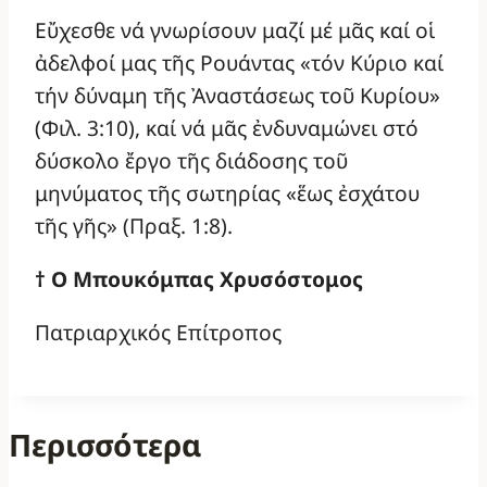
Εὔχεσθε νά γνωρίσουν μαζί μέ μᾶς καί οἱ
ἀδελφοί μας τῆς Ρουάντας «τόν Κύριο καί
τήν δύναμη τῆς Ἀναστάσεως τοῦ Κυρίου»
(Φιλ. 3:10), καί νά μᾶς ἐνδυναμώνει στό
δύσκολο ἔργο τῆς διάδοσης τοῦ
μηνύματος τῆς σωτηρίας «ἕως ἐσχάτου
τῆς γῆς» (Πραξ. 1:8).
† Ο Μπουκόμπας Χρυσόστομος
Πατριαρχικός Επίτροπος
Περισσότερα