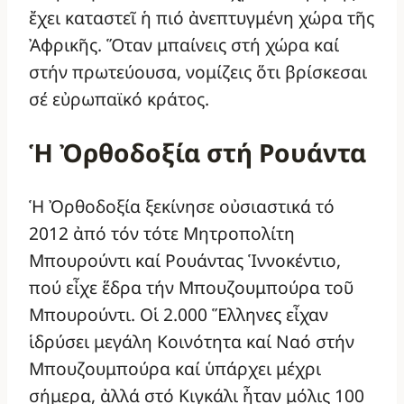
ἔχει καταστεῖ ἡ πιό ἀνεπτυγμένη χώρα τῆς
Ἀφρικῆς. Ὅταν μπαίνεις στή χώρα καί
στήν πρωτεύουσα, νομίζεις ὅτι βρίσκεσαι
σέ εὐρωπαϊκό κράτος.
Ἡ Ὀρθοδοξία στή Ρουάντα
Ἡ Ὀρθοδοξία ξεκίνησε οὐσιαστικά τό
2012 ἀπό τόν τότε Μητροπολίτη
Μπουρούντι καί Ρουάντας Ἱννοκέντιο,
πού εἶχε ἕδρα τήν Μπουζουμπούρα τοῦ
Μπουρούντι. Οἱ 2.000 Ἕλληνες εἶχαν
ἱδρύσει μεγάλη Κοινότητα καί Ναό στήν
Μπουζουμπούρα καί ὑπάρχει μέχρι
σήμερα, ἀλλά στό Κιγκάλι ἦταν μόλις 100