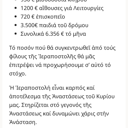
1200 € αἴθουσες γιά Λειτουργίες
720 € ἐπισκοπεῖο
3.500€ παιδιά τοῦ δρόμου
Συνολικά 6.356 € τό μῆνα
Τό ποσόν πού θά συγκεντρωθεῖ ἀπό τούς
φίλους τῆς Ἱεραποστολῆς θά μᾶς
ἐπιτρέψει νά προχωρήσουμε σ’ αὐτό τό
στόχο.
Ἡ Ἱεραποστολή εἶναι καρπός καί
ἀποτέλεσμα τῆς Ἀναστάσεως τοῦ Κυρίου
μας. Στηρίζεται στό γεγονός τῆς
Ἀναστάσεως καί δυναμώνει χάρις στήν
Ἀνάσταση.