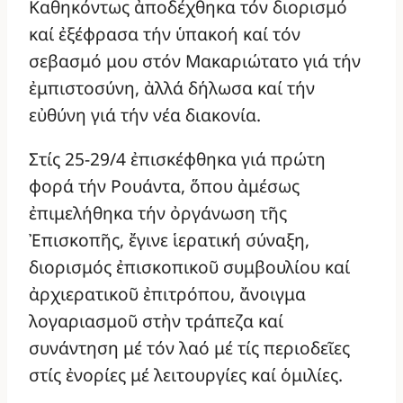
Καθηκόντως ἀποδέχθηκα τόν διορισμό
καί ἐξέφρασα τήν ὑπακοή καί τόν
σεβασμό μου στόν Μακαριώτατο γιά τήν
ἐμπιστοσύνη, ἀλλά δήλωσα καί τήν
εὐθύνη γιά τήν νέα διακονία.
Στίς 25-29/4 ἐπισκέφθηκα γιά πρώτη
φορά τήν Ρουάντα, ὅπου ἀμέσως
ἐπιμελήθηκα τήν ὀργάνωση τῆς
Ἐπισκοπῆς, ἔγινε ἱερατική σύναξη,
διορισμός ἐπισκοπικοῦ συμβουλίου καί
ἀρχιερατικοῦ ἐπιτρόπου, ἄνοιγμα
λογαριασμοῦ στἠν τράπεζα καί
συνάντηση μέ τόν λαό μέ τίς περιοδεῖες
στίς ἐνορίες μέ λειτουργίες καί ὁμιλίες.