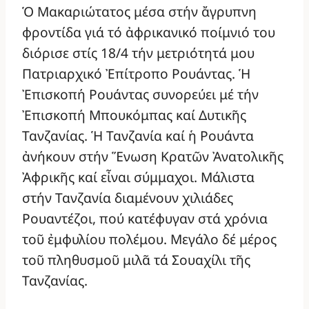
Ὁ Μακαριώτατος μέσα στήν ἄγρυπνη
φροντίδα γιά τό ἀφρικανικό ποίμνιό του
διόρισε στίς 18/4 τήν μετριότητά μου
Πατριαρχικό Ἐπίτροπο Ρουάντας. Ἡ
Ἐπισκοπή Ρουάντας συνορεύει μέ τήν
Ἐπισκοπή Μπουκόμπας καί Δυτικῆς
Τανζανίας. Ἡ Τανζανία καί ἡ Ρουάντα
ἀνήκουν στήν Ἕνωση Κρατῶν Ἀνατολικῆς
Ἀφρικῆς καί εἶναι σύμμαχοι. Μάλιστα
στήν Τανζανία διαμένουν χιλιάδες
Ρουαντέζοι, πού κατέφυγαν στά χρόνια
τοῦ ἐμφυλίου πολέμου. Μεγάλο δέ μέρος
τοῦ πληθυσμοῦ μιλᾶ τά Σουαχίλι τῆς
Τανζανίας.