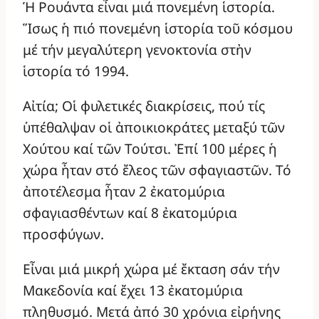
Ἡ Ρουάντα εἶναι μιά πονεμένη ἱστορία.
Ἵσως ἡ πιό πονεμένη ἱστορία τοῦ κόσμου
μέ τήν μεγαλύτερη γενοκτονία στἠν
ἱστορία τό 1994.
Αἰτία; Οἱ φυλετικές διακρίσεις, πού τίς
ὑπέθαλψαν οἱ ἀποικιοκράτες μεταξύ τῶν
Χούτου καί τῶν Τούτσι. Ἐπί 100 μέρες ἡ
χώρα ἦταν στό ἔλεος τῶν σφαγιαστῶν. Τό
ἀποτέλεσμα ἦταν 2 ἐκατομύρια
σφαγιασθέντων καί 8 ἐκατομύρια
προσφύγων.
Εἶναι μιά μικρή χώρα μέ ἔκταση σάν τήν
Μακεδονία καί ἔχει 13 ἐκατομύρια
πληθυσμό. Μετά ἀπό 30 χρόνια εἰρήνης