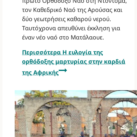
πρώτο Ορθόδοξο Ναό στη Ντοντόμα,
τον Καθεδρικό Ναό της Αρούσας και
δύο γεωτρήσεις καθαρού νερού.
Ταυτόχρονα απευθύνει έκκληση για
έναν νέο ναό στο Ματάλαουε.
Περισσότερα
Η ευλογία της
ορθόδοξης μαρτυρίας στην καρδιά
της Αφρικής