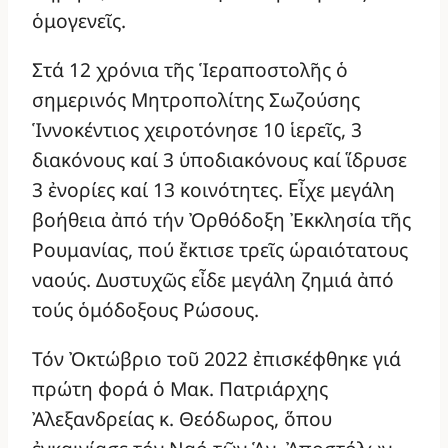
ὁμογενεῖς.
Στά 12 χρόνια τῆς Ἱεραποστολῆς ὁ
σημερινός Μητροπολίτης Σωζούσης
Ἱννοκέντιος χειροτόνησε 10 ἱερεῖς, 3
διακόνους καί 3 ὑποδιακόνους καί ἵδρυσε
3 ἐνορίες καί 13 κοινότητες. Εἶχε μεγάλη
βοήθεια ἀπό τήν Ὀρθόδοξη Ἐκκλησία τῆς
Ρουμανίας, πού ἔκτισε τρεῖς ὡραιότατους
ναούς. Δυστυχῶς εἶδε μεγάλη ζημιά ἀπό
τούς ὁμόδοξους Ρώσους.
Τόν Ὀκτώβριο τοῦ 2022 ἐπισκέφθηκε γιά
πρώτη φορά ὁ Μακ. Πατριάρχης
Ἀλεξανδρείας κ. Θεόδωρος, ὅπου