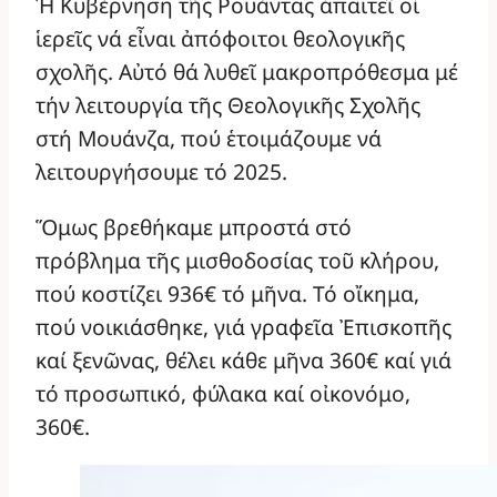
Ἡ Κυβέρνηση τῆς Ρουάντας ἀπαιτεῖ οἱ
ἱερεῖς νά εἶναι ἀπόφοιτοι θεολογικῆς
σχολῆς. Αὐτό θά λυθεῖ μακροπρόθεσμα μέ
τήν λειτουργία τῆς Θεολογικῆς Σχολῆς
στή Μουάνζα, πού ἑτοιμάζουμε νά
λειτουργήσουμε τό 2025.
Ὅμως βρεθήκαμε μπροστά στό
πρόβλημα τῆς μισθοδοσίας τοῦ κλήρου,
πού κοστίζει 936€ τό μῆνα. Τό οἴκημα,
πού νοικιάσθηκε, γιά γραφεῖα Ἐπισκοπῆς
καί ξενῶνας, θέλει κάθε μῆνα 360€ καί γιά
τό προσωπικό, φύλακα καί οἰκονόμο,
360€.