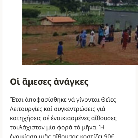
Οἱ ἄμεσες ἀνάγκες
Ἔτσι ἀποφασίσθηκε νά γίνονται Θεῖες
Λειτουργίες καί συγκεντρώσεις γιά
κατηχήσεις σέ ἐνοικιασμένες αἴθουσες
τουλάχιστον μία φορά τό μῆνα. Ἡ
ἐνοικίαση μιᾶς αἴθουσας κοστίζει 90€.