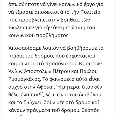
ὁπωσδήποτε νά γίνει κοινωνικό ἔργο γιά
νά εἴμαστε ἀποδεκτοί ἀπό τήν Πολιτεία,
πού προσβλέπει στήν βοήθεια τῶν
Ἐκκλησιῶν γιά τήν ἀντιμετώπιση τοῦ
κοινωνικοῦ προβλήματος.
Ἀποφασίσαμε λοιπόν νά βοηθήσουμε τά
παιδιά τοῦ δρόμου, πού ἔρχονται καί
κοιμοῦνται στό προαύλιο τοῦ Ναοῦ τῶν
Ἁγίων Ἀποστόλων Πέτρου καί Παύλου
Ρυαμαγκάνας. Τό φαινόμενο αὐτό εἶναι
συχνό στήν Ἀφρική. Ἡ μητέρα, ὅταν δέν
θέλει ἕνα παιδί, λέει, εἶναι τοῦ διαβόλου
καί τό διώχνει. Ζοῦν μές στό δρόμο καί
κάνουν πράγματα τοῦ δρόμου. Σκοπός