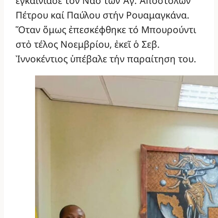
ἐγκαινίασε τόν Ναό τῶν Ἁγ. Ἀποστόλων
Πέτρου καί Παύλου στήν Ρουαμαγκάνα.
Ὅταν ὅμως ἐπεσκέφθηκε τό Μπουρούντι
στὀ τέλος Νοεμβρίου, ἐκεῖ ὁ Σεβ.
Ἰννοκέντιος ὑπέβαλε τήν παραίτηση του.