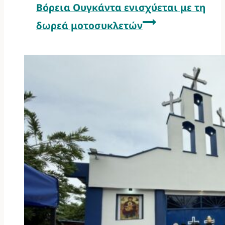
Βόρεια Ουγκάντα ενισχύεται με τη
δωρεά μοτοσυκλετών