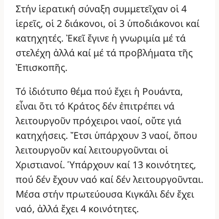
Στήν ἱερατική σύναξη συμμετεῖχαν οἱ 4
ἱερεῖς, οἱ 2 διάκονοι, οἱ 3 ὑποδιάκονοι καί
κατηχητές. Ἐκεῖ ἔγινε ἡ γνωριμία μέ τά
στελέχη ἀλλά καί μέ τά προβλήματα τῆς
Ἐπισκοπῆς.
Τό ἰδιότυπο θέμα πού ἔχει ἡ Ρουάντα,
εἶναι ὅτι τό Κράτος δέν ἐπιτρέπει νά
λειτουργοῦν πρόχειροι ναοί, οὔτε γιά
κατηχήσεις. Ἔτσι ὑπάρχουν 3 ναοί, ὅπου
λειτουργοῦν καί λειτουργοῦνται οἱ
Χριστιανοί. Ὑπάρχουν καί 13 κοινότητες,
πού δέν ἔχουν ναό καί δέν λειτουργοῦνται.
Μέσα στήν πρωτεύουσα Κιγκάλι δέν ἔχει
ναό, ἀλλά ἔχει 4 κοινότητες.