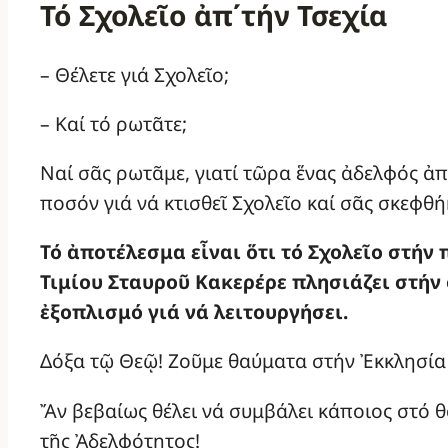
Τό Σχολεῖο ἀπ΄τήν Τσεχία
– Θέλετε γιά Σχολεῖο;
– Καί τό ρωτᾶτε;
Ναί σᾶς ρωτᾶμε, γιατί τῶρα ἕνας ἀδελφός ἀπό
ποσόν γιά νά κτισθεῖ Σχολεῖο καί σᾶς σκεφθή
Τό
ἀ
ποτέλεσμα ε
ἶ
ναι
ὅ
τι τό Σχολε
ῖ
ο στήν
Τιμίου Σταυρο
ῦ
Κακερέρε πλησιάζει στήν
ἐ
ξοπλισμό γιά νά λειτουργήσει.
Δόξα τῷ Θεῷ! Ζοῦμε θαύματα στήν Ἐκκλησία 
Ἄν βεβαίως θέλει νά συμβάλει κάποιος στό θ
τῆς Ἀδελφότητος!