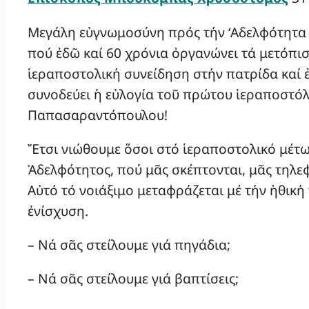
Μεγάλη εὐγνωμοσύνη πρός τήν ‘Αδελφότητα
πού ἐδῶ καί 60 χρόνια ὀργανώνει τά μετόπισ
ἱεραποστολική συνείδηση στήν πατρίδα καί ἐ
συνοδεύει ἡ εὐλογία τοῦ πρώτου ἱεραποστόλ
Παπασαραντόπουλου!
Ἔτσι νιώθουμε ὅσοι στό ἱεραποστολικό μέτω
Ἀδελφότητος, πού μᾶς σκέπτονται, μᾶς τηλε
Αὐτό τό νοιάξιμο μεταφράζεται μέ τήν ἠθική
ἐνίσχυση.
– Νά σᾶς στείλουμε γιά πηγάδια;
– Νά σᾶς στείλουμε γιά βαπτίσεις;