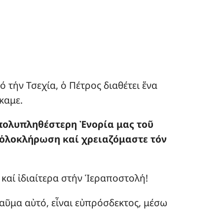
 τήν Τσεχία, ὁ Πέτρος διαθέτει ἕνα
καμε.
 πολυπληθέστερη
Ἐ
νορία μας το
ῦ
ὁ
λοκλήρωση καί χρειαζόμαστε τόν
καί ἰδιαίτερα στήν Ἱεραποστολή!
αῦμα αὐτό, εἶναι εὐπρόσδεκτος, μέσω