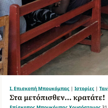
Ι. Επισκοπή Μπουκόμπας
|
Ιστορίες
|
Ταν
Στα μετόπισθεν… κρατάτε!
Επίσκοπος Μπουκόμπας Χρυσόστομος
31