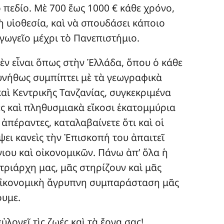
 πεδίο. Μὲ 700 ἕως 1000 € κάθε χρόνο,
ὴ υἱοθεσία, καὶ νὰ σπουδάσει κάποιο
αγωγεῖο μέχρι τὸ Πανεπιστήμιο.
ὲν εἶναι ὅπως στὴν Ἑλλάδα, ὅπου ὁ κάθε
υνήθως συμπίπτει μὲ τὰ γεωγραφικὰ
ὶ Κεντρικῆς Τανζανίας, συγκεκριμένα
ες καὶ πληθυσμιακὰ εἴκοσι ἑκατομμύρια
 ἀπέραντες, καταλαβαίνετε ὅτι καὶ οἱ
έψει κανεὶς τὴν Ἐπισκοπή του ἀπαιτεῖ
ιου καὶ οἰκονομικῶν. Πάνω ἀπ’ ὅλα ἡ
τριάρχη μας, μᾶς στηρίζουν καὶ μᾶς
 οἰκονομικὴ ἄγρυπνη συμπαράσταση μᾶς
ουμε.
λογεῖ τὶς ζωές καὶ τὰ ἔργα σας!