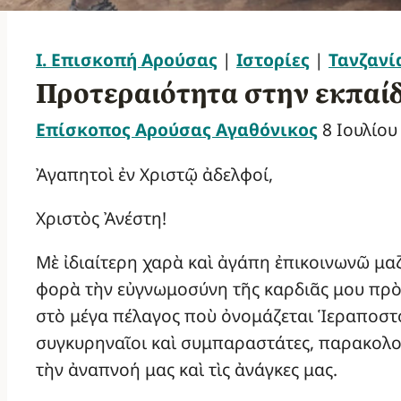
Ι. Επισκοπή Αρούσας
|
Ιστορίες
|
Τανζανί
Προτεραιότητα στην εκπαί
Επίσκοπος Αρούσας Αγαθόνικος
8 Ιουλίου
Ἀγαπητοὶ ἐν Χριστῷ ἀδελφοί,
Χριστὸς Ἀνέστη!
Μὲ ἰδιαίτερη χαρὰ καὶ ἀγάπη ἐπικοινωνῶ μαζ
φορὰ τὴν εὐγνωμοσύνη τῆς καρδιᾶς μου πρὸς
στὸ μέγα πέλαγος ποὺ ὀνομάζεται Ἱεραποστο
συγκυρηναῖοι καὶ συμπαραστάτες, παρακολο
τὴν ἀναπνοή μας καὶ τὶς ἀνάγκες μας.