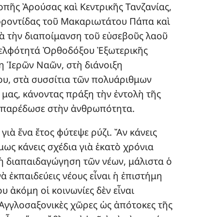
οπῆς Ἀρούσας καὶ Κεντρικῆς Τανζανίας,
 φροντίδας τοῦ Μακαριωτάτου Πάπα καὶ
ιὰ τὴν διαποίμανση τοῦ εὐσεβοῦς λαοῦ
Ἀδελφότητά Ὀρθοδόξου Ἐξωτερικῆς
 Ἱερῶν Ναῶν, στὴ διάνοιξη
ου, στὰ συσσίτια τῶν πολυάριθμων
 μας, κάνοντας πράξη τὴν ἐντολὴ τῆς
ς παρέδωσε στὴν ἀνθρωπότητα.
 γιὰ ἕνα ἔτος φύτεψε ρύζι. Ἄν κάνεις
μως κάνεις σχέδια γιὰ ἑκατὸ χρόνια
 ἡ διαπαιδαγώγηση τῶν νέων, μάλιστα ὁ
ὰ ἐκπαιδεύεις νέους εἶναι ἡ ἐπιστήμη
υ ἀκόμη οἱ κοινωνίες δὲν εἶναι
 Ἀγγλοσαξονικὲς χῶρες ὡς ἀπότοκες τῆς