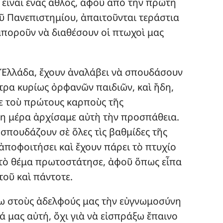
 εἶναι ἕνας ἄθλος, ἀφοῦ ἀπὸ τὴν πρώτη
οῦ Πανεπιστημίου, ἀπαιτοῦνται τεράστια
μποροῦν νὰ διαθέσουν οἱ πτωχοὶ μας
 Ἑλλάδα, ἔχουν ἀναλάβει νὰ σπουδάσουν
τρα κυρίως ὀρφανῶν παιδιῶν, καὶ ἤδη,
ε τοὺ πρώτους καρποὺς τῆς
η μέρα ἀρχίσαμε αὐτὴ τὴν προσπάθεια.
σπουδάζουν σὲ ὅλες τὶς βαθμίδες τῆς
 ἀποφοιτήσει καὶ ἔχουν πάρει τὸ πτυχίο
ὸ τὸ θέμα πρωτοστάτησε, ἀφοῦ ὅπως εἶπα
τοῦ καὶ πάντοτε.
ω στοὺς ἀδελφούς μας τὴν εὐγνωμοσύνη
 μας αὐτή, ὄχι γιὰ νὰ εἰσπράξω ἔπαινο