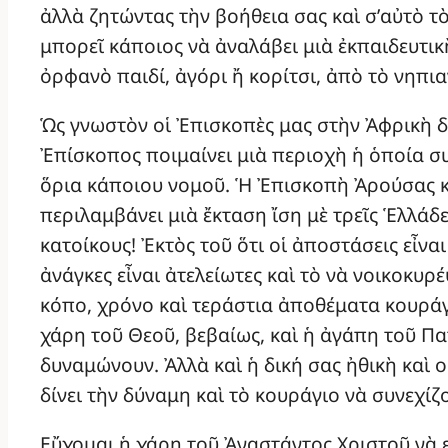
ἀλλὰ ζητώντας τὴν βοήθεια σας καὶ σ’αὐτὸ τὸ
μπορεῖ κάποιος νὰ ἀναλάβει μιὰ ἐκπαιδευτικ
ὀρφανὸ παιδί, ἀγόρι ἤ κορίτσι, ἀπὸ τὸ νηπι
Ὡς γνωστὸν οἱ Ἐπισκοπὲς μας στὴν Ἀφρικὴ δ
Ἐπίσκοπος ποιμαίνει μιὰ περιοχὴ ἡ ὁποία σ
ὅρια κάποιου νομοῦ. Ἡ Ἐπισκοπὴ Ἀρούσας κα
περιλαμβάνει μιὰ ἔκταση ἴση μὲ τρεῖς Ἑλλάδ
κατοίκους! Ἐκτὸς τοῦ ὅτι οἱ ἀποστάσεις εἶναι
ἀνάγκες εἶναι ἀτελείωτες καὶ τὸ νὰ νοικοκυρ
κόπο, χρόνο καὶ τεράστια ἀποθέματα κουράγ
χάρη τοῦ Θεοῦ, βεβαίως, καὶ ἡ ἀγάπη τοῦ Πα
δυναμώνουν. Ἀλλὰ καὶ ἡ δική σας ἠθικὴ καὶ
δίνει τὴν δύναμη καὶ τὸ κουράγιο νὰ συνεχίζ
Εὔχομαι ἡ χάρη τοῦ Ἀναστάντος Χριστοῦ νὰ εὐ