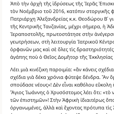
Ἀπὸ τὴν ἀρχὴ τῆς ἱδρύσεως τῆς Ἱερᾶς Ἐπισκ
τὸν Νοέμβριο τοῦ 2016, κατόπιν στοργικῆς
Πατριάρχη Ἀλεξανδρείας κ.κ. Θεοδώρου Β΄ γ
τῆς Κεντρικῆς Τανζανίας, μέχρι σήμερα, ἡ 
Ἱεραποστολῆς, πρωτοστάτησε στὴν ἀνέγερση
γεωτρήσεων, στὴ λειτουργία Ἱατρικοῦ Κέντρ
ὀρφανῶν μας καὶ σὲ ὅλες τὶς δραστηριότητές
ἀγάπης ποὺ ὁ Θεῖος Δομῆτορ τῆς Ἐκκλησία
Λέει μιὰ κινέζικη παροιμία: «ἄν κάνεις σχέδια
σχέδια γιὰ δέκα χρόνια φύτεψε δένδρα. Ἄν ὅ
σπούδασε νέους»! Δὲν εἶναι καθόλου εὔκολη
Ἅγιος Ἰωάννης ὁ Χρυσόστομος λέει ὅτι: «τὸ ν
τῶν ἐπιστημῶν»! Στὴν Ἀφρικὴ ἰδιαιτέρως ὅπο
ὀργανωμένες, ἀλλὰ καὶ ἔχοντας πρότυπα τὶς