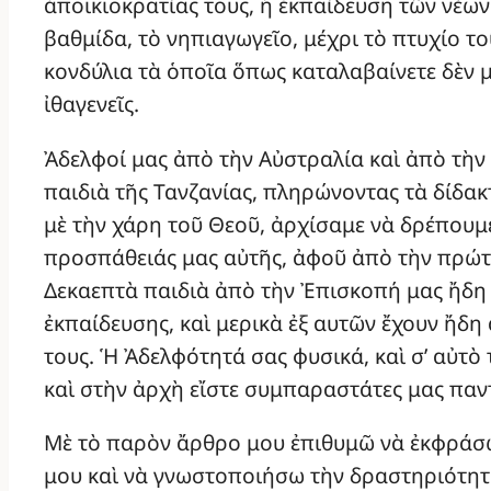
ἀποικιοκρατίας τους, ἡ ἐκπαίδευση τῶν νέων
βαθμίδα, τὸ νηπιαγωγεῖο, μέχρι τὸ πτυχίο τ
κονδύλια τὰ ὁποῖα ὅπως καταλαβαίνετε δὲν 
ἰθαγενεῖς.
Ἀδελφοί μας ἀπὸ τὴν Αὐστραλία καὶ ἀπὸ τὴν
παιδιὰ τῆς Τανζανίας, πληρώνοντας τὰ δίδακ
μὲ τὴν χάρη τοῦ Θεοῦ, ἀρχίσαμε νὰ δρέπουμ
προσπάθειάς μας αὐτῆς, ἀφοῦ ἀπὸ τὴν πρώτ
Δεκαεπτὰ παιδιὰ ἀπὸ τὴν Ἐπισκοπή μας ἤδη 
ἐκπαίδευσης, καὶ μερικὰ ἐξ αυτῶν ἔχουν ἤδη
τους. Ἡ Ἀδελφότητά σας φυσικά, καὶ σ’ αὐτ
καὶ στὴν ἀρχὴ εἴστε συμπαραστάτες μας παν
Μὲ τὸ παρὸν ἄρθρο μου ἐπιθυμῶ νὰ ἐκφράσ
μου καὶ νὰ γνωστοποιήσω τὴν δραστηριότητά