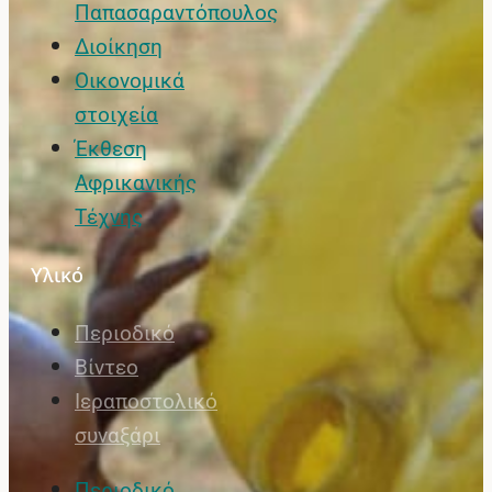
Παπασαραντόπουλος
Διοίκηση
Οικονομικά
στοιχεία
Έκθεση
Αφρικανικής
Τέχνης
Υλικό
Περιοδικό
Βίντεο
Ιεραποστολικό
συναξάρι
Περιοδικό