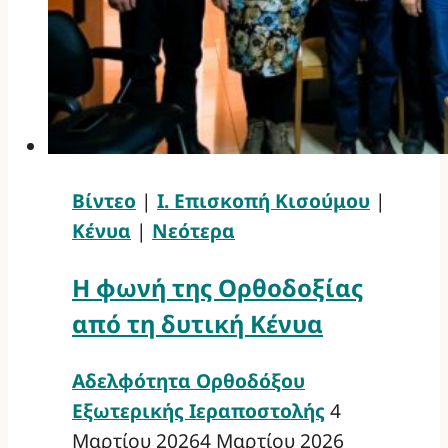
Βίντεο
|
Ι. Επισκοπή Κισούμου
|
Κένυα
|
Νεότερα
Η φωνή της Ορθοδοξίας
από τη δυτική Κένυα
Αδελφότητα Ορθοδόξου
Εξωτερικής Ιεραποστολής
4
Μαρτίου 2026
4 Μαρτίου 2026