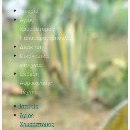
Ιστορία
Άγιος
Χρυσόστομος
Παπασαραντόπουλος
Διοίκηση
Οικονομικά
στοιχεία
Έκθεση
Αφρικανικής
Τέχνης
Ιστορία
Άγιος
Χρυσόστομος