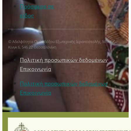
Πρόσφερε σε
είδος
© Αδελφότητα Ορθοδόξου Εξωτερικής Ιεραποστολής, Μακένζυ
Κινγκ 6, 546 22 Θεσσαλονίκη
Πολιτική προσωπικών δεδομένων
Επικοινωνία
Πολιτική προσωπικών δεδομένων
Επικοινωνία