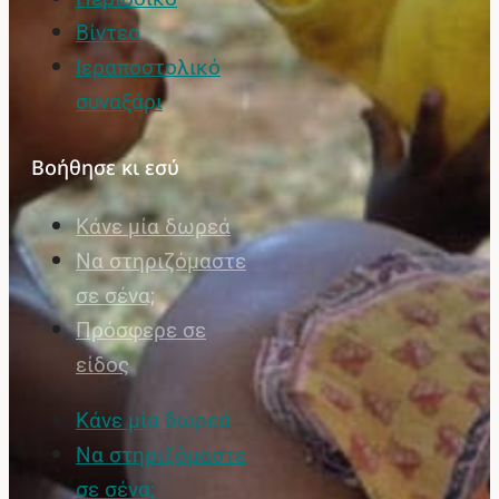
Βίντεο
Ιεραποστολικό
συναξάρι
Βοήθησε κι εσύ
Κάνε μία δωρεά
Να στηριζόμαστε
σε σένα;
Πρόσφερε σε
είδος
Κάνε μία δωρεά
Να στηριζόμαστε
σε σένα;