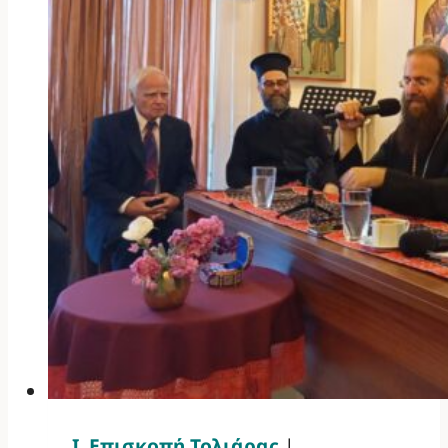
Ι. Επισκοπή Τολιάρας
|