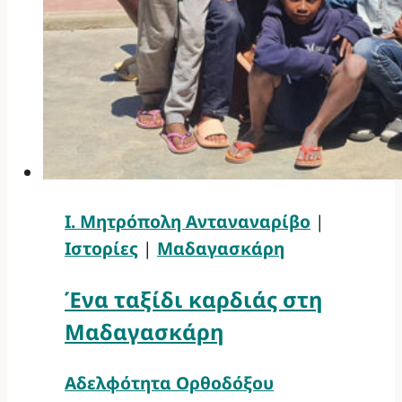
Ι. Μητρόπολη Ανταναναρίβο
|
Ιστορίες
|
Μαδαγασκάρη
Ένα ταξίδι καρδιάς στη
Μαδαγασκάρη
Αδελφότητα Ορθοδόξου