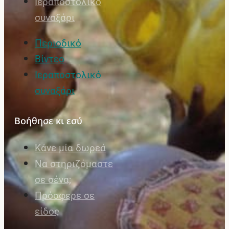
Ιεραποστολικό
συναξάρι
Περιοδικό
Βίντεο
Ιεραποστολικό
συναξάρι
Βοήθησε κι εσύ
Κάνε μία δωρεά
Να στηριζόμαστε
σε σένα;
Πρόσφερε σε
είδος