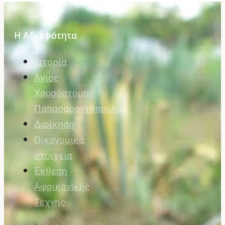
Η Αδελφότητα
Ιστορία
Άγιος
Χρυσόστομος
Παπασαραντόπουλος
Διοίκηση
Οικονομικά
στοιχεία
Έκθεση
Αφρικανικής
Τέχνης