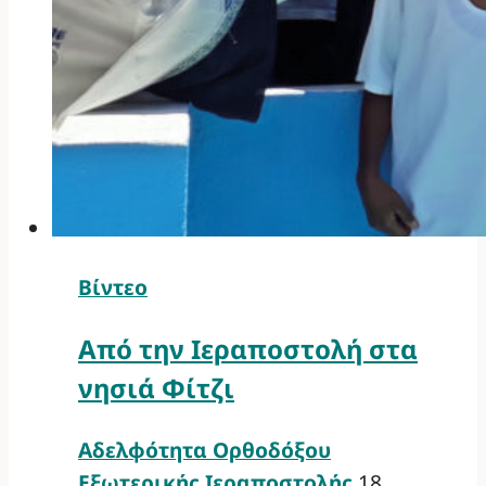
Βίντεο
Από την Ιεραποστολή στα
νησιά Φίτζι
Αδελφότητα Ορθοδόξου
Εξωτερικής Ιεραποστολής
18