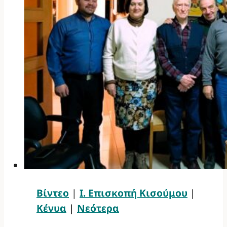
Βίντεο
|
Ι. Επισκοπή Κισούμου
|
Κένυα
|
Νεότερα