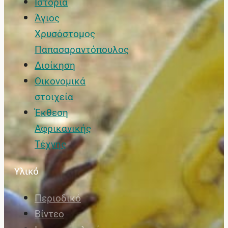
Ιστορία
Άγιος
Χρυσόστομος
Παπασαραντόπουλος
Διοίκηση
Οικονομικά
στοιχεία
Έκθεση
Αφρικανικής
Τέχνης
Υλικό
Περιοδικό
Βίντεο