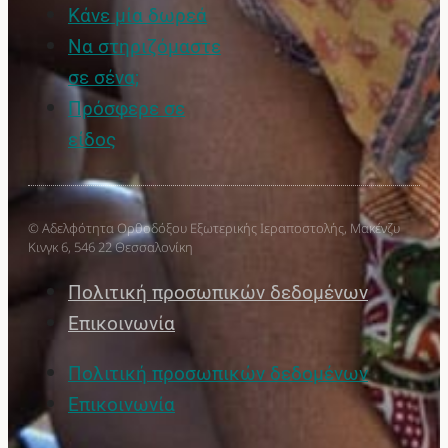
Κάνε μία δωρεά
Να στηριζόμαστε
σε σένα;
Πρόσφερε σε
είδος
© Αδελφότητα Ορθοδόξου Εξωτερικής Ιεραποστολής, Μακένζυ
Κινγκ 6, 546 22 Θεσσαλονίκη
Πολιτική προσωπικών δεδομένων
Επικοινωνία
Πολιτική προσωπικών δεδομένων
Επικοινωνία